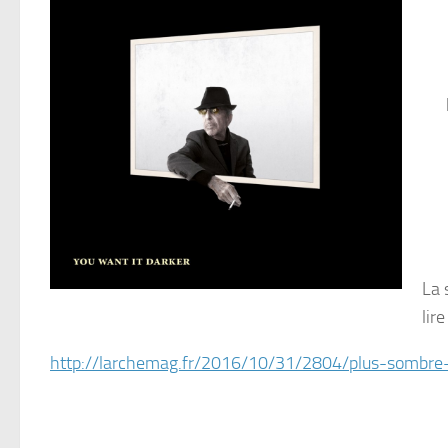
La 
lir
http://larchemag.fr/2016/10/31/2804/plus-sombre