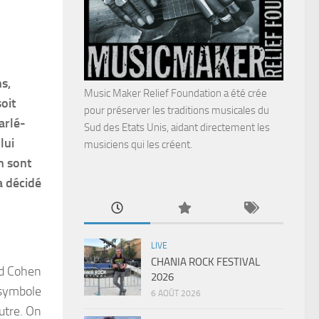
s,
Music Maker Relief Foundation a été crée
oit
pour préserver les traditions musicales du
arlé-
Sud des Etats Unis, aidant directement les
lui
musiciens qui les créent.
n sont
a décidé
LIVE
CHANIA ROCK FESTIVAL
rd Cohen
2026
 symbole
6 AOÛT 2026
autre. On