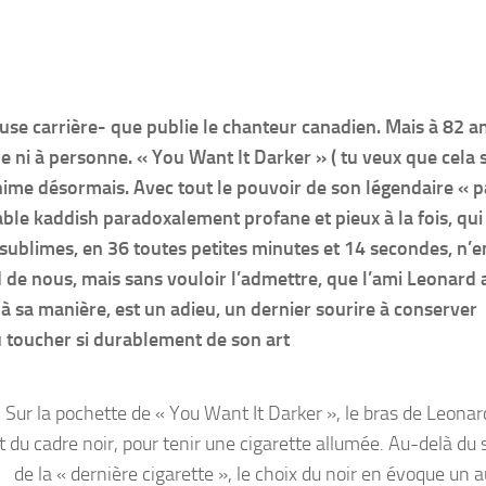
se carrière- que publie le chanteur canadien. Mais à 82 an
 ni à personne. « You Want It Darker » ( tu veux que cela s
nime désormais. Avec tout le pouvoir de son légendaire « p
able kaddish paradoxalement profane et pieux à la fois, qui 
 sublimes, en 36 toutes petites minutes et 14 secondes, n’e
de nous, mais sans vouloir l’admettre, que l’ami Leonard 
à sa manière, est un adieu, un dernier sourire à conserver
su toucher si durablement de son art
Sur la pochette de « You Want It Darker », le bras de Leona
t du cadre noir, pour tenir une cigarette allumée. Au-delà du
de la « dernière cigarette », le choix du noir en évoque un 