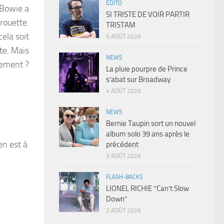
EDITO
 Bowie a
SI TRISTE DE VOIR PARTIR
rouette.
TRISTAM
cela soit
5 AOÛT 2026
te. Mais
NEWS
rement ?
La pluie pourpre de Prince
s’abat sur Broadway
4 AOÛT 2026
NEWS
Bernie Taupin sort un nouvel
album solo 39 ans après le
en est à
précédent
3 AOÛT 2026
FLASH-BACKS
LIONEL RICHIE “Can’t Slow
Down”
2 AOÛT 2026