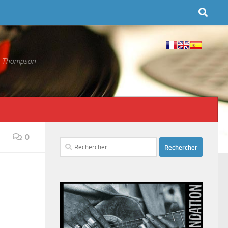
 S. Thompson
0
Rechercher :