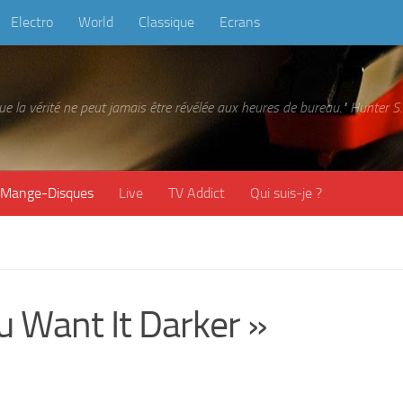
Electro
World
Classique
Ecrans
 que la vérité ne peut jamais être révélée aux heures de bureau." Hunter
Mange-Disques
Live
TV Addict
Qui suis-je ?
Want It Darker »