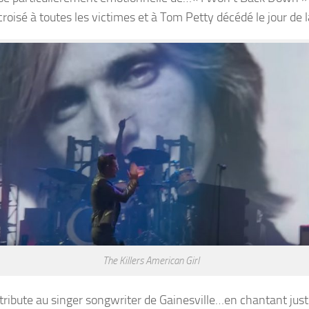
isé à toutes les victimes et à Tom Petty décédé le jour de la
The Killers American Girl
tribute au singer songwriter de Gainesville…en chantant ju