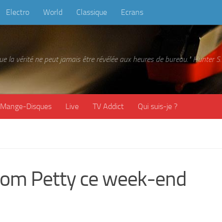
Electro
World
Classique
Ecrans
 que la vérité ne peut jamais être révélée aux heures de bureau." Hunter
Mange-Disques
Live
TV Addict
Qui suis-je ?
om Petty ce week-end