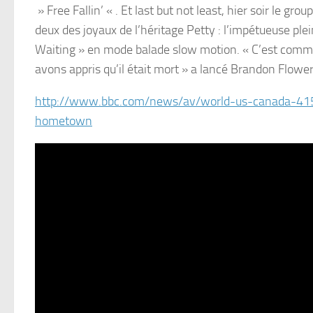
» Free Fallin’ « . Et last but not least, hier soir le gr
deux des joyaux de l’héritage Petty : l’impétueuse plei
Waiting » en mode balade slow motion. « C’est comme 
avons appris qu’il était mort » a lancé Brandon Flowe
http://www.bbc.com/news/av/world-us-canada-4154
hometown