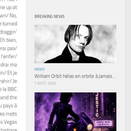
me up at
own/ No,
BREAKING NEWS
e turned
draggin’
h bien,
erai pas/
l’enfer/
endrai ma
NEWS
n/ Et je
William Orbit hélas en orbite à jamais…
ahir/ Je
7 AOÛT 2026
de la BBC
 and the
u pays à
ues mots
as Vegas
histoire