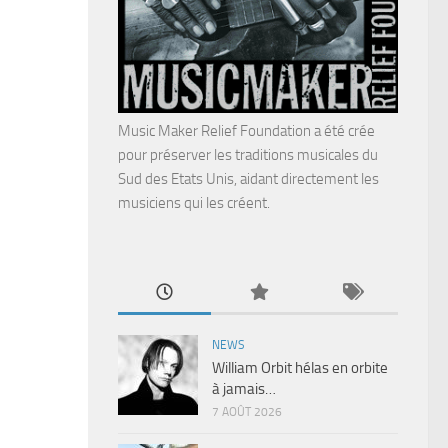
Music Maker Relief Foundation a été crée
pour préserver les traditions musicales du
Sud des Etats Unis, aidant directement les
musiciens qui les créent.
NEWS
William Orbit hélas en orbite
à jamais…
7 AOÛT 2026