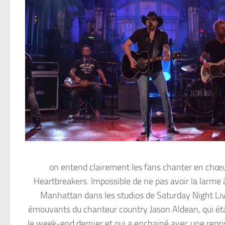
on entend clairement les fans chanter en chœur
Heartbreakers. Impossible de ne pas avoir la larme 
Manhattan dans les studios de Saturday Night Li
émouvants du chanteur country Jason Aldean, qui éta
le week-end dernier et qui a enchainé avec une repr