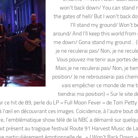
won’t back down/ You can stand 
the gates of hell/ But I won’t back d
I’ll stand my ground/ Won’t b
around/ And I’ll keep this world from 
me down/ Gona stand my ground… (E
je ne reculerai pas/ Non, je ne recul
Vous pouvez me tenir aux portes de 
Mais je ne reculerai pas/ Non, je ti
position/ Je ne rebrousserai pas chemi
vais empêcher ce monde de me tr
tiendrai ma position) » Sur le site 
 ce hit de 89, perle du LP « Full Moon Fever » de Tom Petty
à l’œil en découvrant ces images. Coïcidence, à l’autre bout d
ve, l’emblématique show télé de la NBC a démarré sur quelq
it présent au tragique festival Route 91 Harvest Music de L
ise particulièrement émotionnelle de…« I Won’t Back Down » 