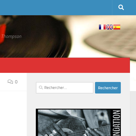
 S. Thompson
0
Rechercher :