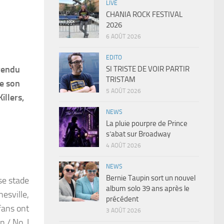
LIVE
CHANIA ROCK FESTIVAL
2026
6 AOÛT 2026
EDITO
rendu
SI TRISTE DE VOIR PARTIR
TRISTAM
de son
5 AOÛT 2026
illers,
NEWS
La pluie pourpre de Prince
s’abat sur Broadway
4 AOÛT 2026
NEWS
Bernie Taupin sort un nouvel
se stade
album solo 39 ans après le
nesville,
précédent
 fans ont
3 AOÛT 2026
 / No, I