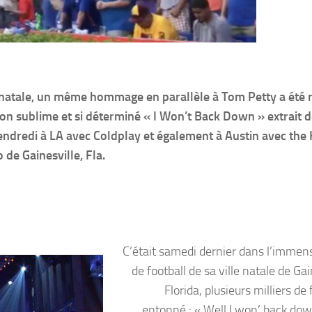
natale, un même hommage en parallèle à Tom Petty a été 
son sublime et si déterminé « I Won’t Back Down » extrait 
ndredi à LA avec Coldplay et également à Austin avec the K
de Gainesville, Fla.
C’était samedi dernier dans l’immen
de football de sa ville natale de Gai
Florida, plusieurs milliers de
entonné : « Well I won’ back down