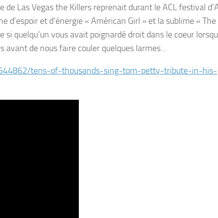
oupe de Las Vegas the Killers reprenait durant le ACL festival d’
ne d’espoir et d’énergie « Américan Girl » et la sublime « The
si quelqu’un vous avait poignardé droit dans le coeur lorsq
rs avant de nous faire couler quelques larmes…
4862/tens-of-thousands-sing-tom-petty-tribute-in-his-