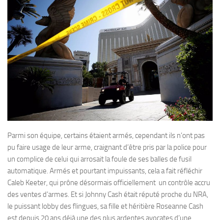
Parmi son équipe, certains étaient armés, cependant ils n’ont pas
pu faire usage de leur arme, craignant d’être pris par la police pour
un complice de celui qui arrosait la foule de ses balles de fusil
automatique. Armés et pourtant impuissants, cela a fait réfléchir
Caleb Keeter, qui prône désormais officiellement un contrôle accru
des ventes d’armes. Et si Johnny Cash était réputé proche du NRA,
le puissant lobby des flingues, sa fille et héritière Roseanne Cash
est depuis 20 ans déjà une des plus ardentes avocates d’une