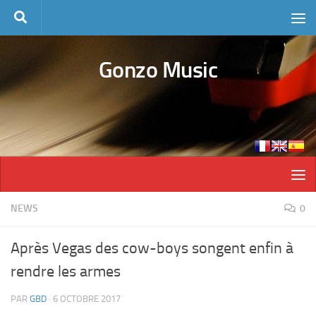
Skip to content
Gonzo Music
NEWS
0
Après Vegas des cow-boys songent enfin à
rendre les armes
PAR
GBD
·
6 OCTOBRE 2017