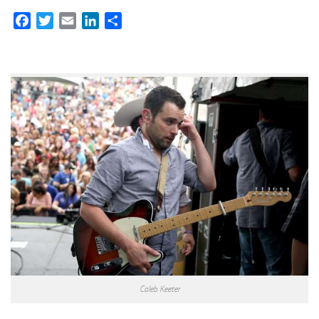
Facebook
Twitter
Email
LinkedIn
Partager
Caleb Keeter