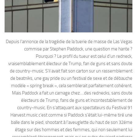
Depuis l’annonce de la tragédie de la tuerie de masse de Las Vegas
commise par Stephen Paddock, une question me hante ?
Pourquoi ? Le profil du tueur est celui d’un redneck,
vraisemblablement électeur de Trump, fan de guns et sans doute
de country-music. S’il avait fait son carton sur un rassemblement
de beatniks, une gay pride ou un festival de sexe et de débauche
modèle « spring break », cela semblerait parfaitement cohérent.
Mais Paddock a fait un carnage chez….des rednecks, sans doute
électeurs de Trump, fans de guns et incontestablement de
country-music. En s’attaquant aux spectateurs du Festival 91
Harvest music c’est comme si Paddock s’était lui-même tiré une
balle dans le pied, shootant à l’aveuglette du haut de son 32éme
étage sur des hommes et des femmes, qui non seulement lui
ressemblent étrangement, mais qui en outre devaient partager