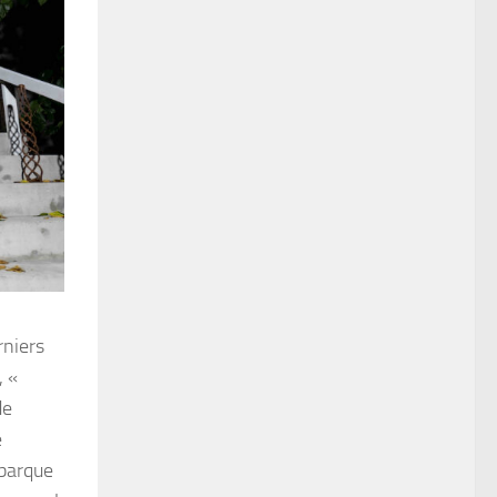
rniers
, «
de
e
mbarque