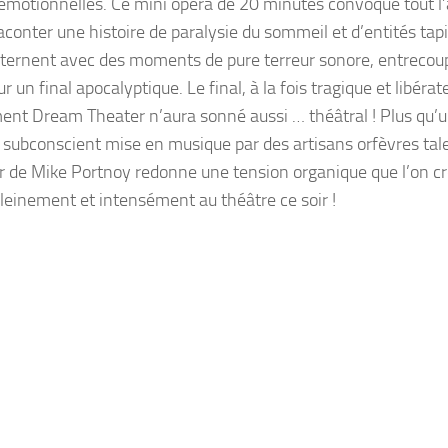
motionnelles. Ce mini opéra de 20 minutes convoque tout l’
conter une histoire de paralysie du sommeil et d’entités tap
lternent avec des moments de pure terreur sonore, entrecou
 un final apocalyptique. Le final, à la fois tragique et libérat
ent Dream Theater n’aura sonné aussi … théâtral ! Plus qu’
 subconscient mise en musique par des artisans orfèvres tal
ur de Mike Portnoy redonne une tension organique que l’on cr
pleinement et intensément au théâtre ce soir !