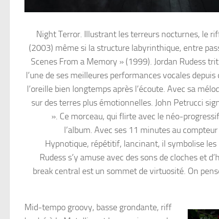
Night Terror. Illustrant les terreurs nocturnes, le r
(2003) même si la structure labyrinthique, entre p
Scenes From a Memory » (1999). Jordan Rudess tritur
l’une de ses meilleures performances vocales depuis 
l’oreille bien longtemps après l’écoute. Avec sa mélo
sur des terres plus émotionnelles. John Petrucci sign
». Ce morceau, qui flirte avec le néo-progressif
l’album. Avec ses 11 minutes au compteur 
Hypnotique, répétitif, lancinant, il symbolise le
Rudess s’y amuse avec des sons de cloches et d’ho
break central est un sommet de virtuosité. On pense
Mid-tempo groovy, basse grondante, riff