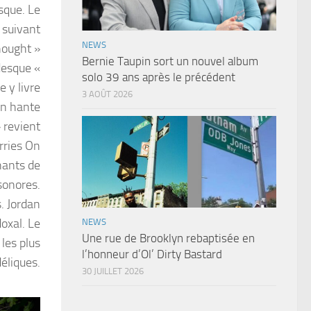
sque. Le
e suivant
NEWS
Thought »
Bernie Taupin sort un nouvel album
desque «
solo 39 ans après le précédent
 y livre
3 AOÛT 2026
in hante
 revient
arries On
chants de
sonores.
s. Jordan
oxal. Le
NEWS
Une rue de Brooklyn rebaptisée en
les plus
l’honneur d’Ol’ Dirty Bastard
éliques.
30 JUILLET 2026