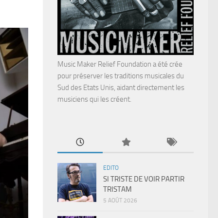
Music Maker Relief Foundation a été crée
pour préserver les traditions musicales du
Sud des Etats Unis, aidant directement les
musiciens qui les créent.
EDITO
SI TRISTE DE VOIR PARTIR
TRISTAM
5 AOÛT 2026