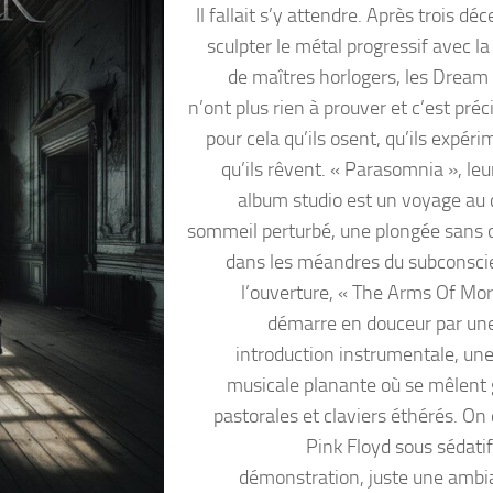
Il fallait s’y attendre. Après trois dé
sculpter le métal progressif avec l
de maîtres horlogers, les Dream
n’ont plus rien à prouver et c’est pré
pour cela qu’ils osent, qu’ils expér
qu’ils rêvent. « Parasomnia », leu
album studio est un voyage au
sommeil perturbé, une plongée sans
dans les méandres du subconsci
l’ouverture, « The Arms Of Mo
démarre en douceur par un
introduction instrumentale, une
musicale planante où se mêlent 
pastorales et claviers éthérés. On 
Pink Floyd sous sédatif
démonstration, juste une ambi