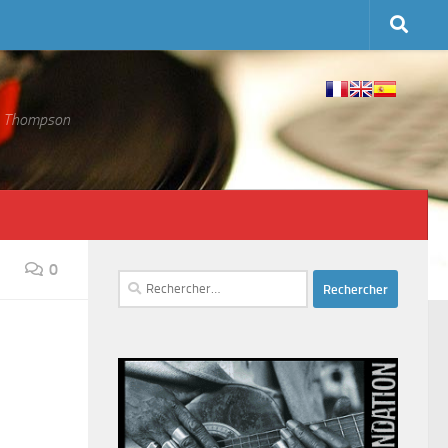
 S. Thompson
0
Rechercher :