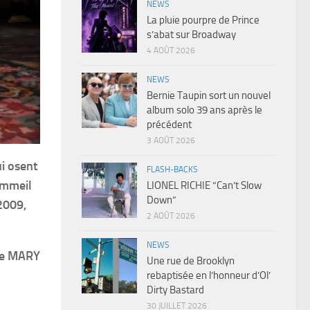
NEWS
La pluie pourpre de Prince
s’abat sur Broadway
4 AOÛT 2026
NEWS
Bernie Taupin sort un nouvel
album solo 39 ans après le
précédent
3 AOÛT 2026
ui osent
FLASH-BACKS
ommeil
LIONEL RICHIE “Can’t Slow
Down”
2009,
2 AOÛT 2026
NEWS
he MARY
Une rue de Brooklyn
rebaptisée en l’honneur d’Ol’
Dirty Bastard
30 JUILLET 2026