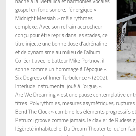
haché à la Metallica et harmonies vocales
gospel en fond sonore, l’énergique «
Midnight Messiah » mêle rythmes
complexe. Avec son refrain accrocheur
conçu pour être repris dans les stades, ce
titre injecte une bonne dose d’adrénaline
et de dynamisme au milieu de l’album.
Co-écrit avec le batteur Mike Portnoy, il
sonne comme un hommage à l’époque «
Six Degrees of Inner Turbulence » (2002).
Interlude instrumental joué à l’orgue, «
Are We Dreaming » est une pause contemplative entre 
titres. Polyrythmies, mesures asymétriques, ruptures 
Bend The Clock » combine les éléments progressifs et
Petrucci groove comme jamais, le clavier de Rudess gr
légèreté inhabituelle. Du Dream Theater tel qu’on l’