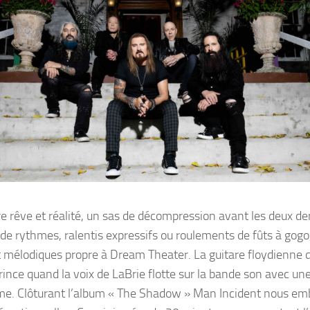
rêve et réalité, un sas de décompression avant les deux de
de rythmes, ralentis expressifs ou roulements de fûts à gogo
 mélodiques propre à Dream Theater. La guitare floydienne 
ince quand la voix de LaBrie flotte sur la bande son avec un
aime. Clôturant l’album « The Shadow » Man Incident nous e