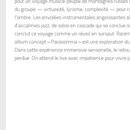
pour un voyage musical peuplé de montagnes russes é
du groupe — virtuosité, lyrisme, complexité — pour ra
l’ombre. Les envolées instrumentales angoissantes a
d’accalmies jazz, de solos en cascade qui se conclue sur
conclut ce voyage comme un réveil en sursaut. Rarem
album concept « Parasomnia » est une exploration du
Dans cette expérience immersive sensorielle, le reto
perdue. On attend le live avec impatience pour vivre 