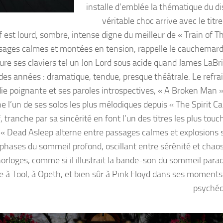
installe d’emblée la thématique du di
véritable choc arrive avec le titr
iff est lourd, sombre, intense digne du meilleur de « Train of 
assages calmes et montées en tension, rappelle le cauchemar
e ses claviers tel un Jon Lord sous acide quand James LaBrie
des années : dramatique, tendue, presque théâtrale. Le refra
die poignante et ses paroles introspectives, « A Broken Man »
e l’un de ses solos les plus mélodiques depuis « The Spirit C
, tranche par sa sincérité en font l’un des titres les plus tou
« Dead Asleep alterne entre passages calmes et explosions 
s phases du sommeil profond, oscillant entre sérénité et chao
rloges, comme si il illustrait la bande-son du sommeil parad
 à Tool, à Opeth, et bien sûr à Pink Floyd dans ses moments 
psychéd