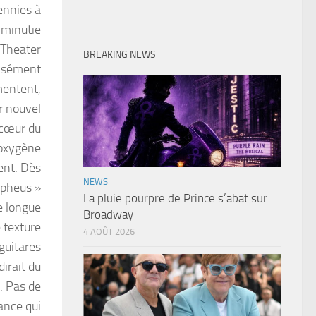
cennies à
a minutie
 Theater
BREAKING NEWS
cisément
imentent,
r nouvel
 cœur du
 oxygène
ent. Dès
NEWS
rpheus »
La pluie pourpre de Prince s’abat sur
e longue
Broadway
 texture
4 AOÛT 2026
guitares
dirait du
. Pas de
ance qui