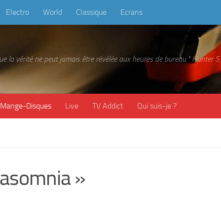
Electro
World
Classique
Ecrans
 que la vérité ne peut jamais être révélée aux heures de bureau." Hunter
Mange-Disques
Live
TV Addict
Qui suis-je ?
asomnia »