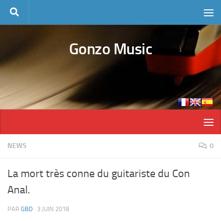
Skip to content
Gonzo Music
NEWS
0
La mort très conne du guitariste du Con
Anal.
PAR
GBD
·
3 JUIN 2018