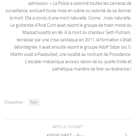
admission. » La Police a visionné toutes les caméras de
surveillance, excluant toute mise en scène ou volonté de se donner
la mort. Elle a conclu à une mort naturelle. Conne…mais naturelle.
Le guitariste d’Anal Cunt avait rejoint le groupe de trash metal du
Massachusetts en 96. A la mort du chanteur Seth Putnam,
terrasser par une crise cardiaque en 2011, la formation s’était
désintégrée. Il avait ensuite rejoint le groupe Adolf Satan (sic !).
Martin vivait à Pawtucket, une localité au nord est de Providence.
L’escalier mécanique aura eu raison de lui, quelle triste et
pathétique manière de tirer sa révérence !
Étiquettes :
Rock
ARTICLE SUIVANT
KANYE WEST « Ye »