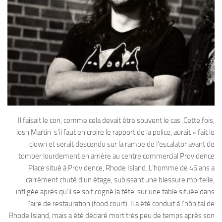
Il faisait le con, comme cela devait être souvent le cas. Cette fois,
Josh Martin s’il faut en croire le rapport de la police, aurait « fait le
clown et serait descendu sur la rampe de l’escalator avant de
tomber lourdement en arrière au centre commercial Providence
Place situé à Providence, Rhode Island. L’homme de 45 ans a
carrément chuté d’un étage, subissant une blessure mortelle,
infligée après qu’il se soit cogné la tête, sur une table située dans
l’aire de restauration (food court). Il a été conduit à l’hôpital de
Rhode Island, mais a été déclaré mort très peu de temps après son