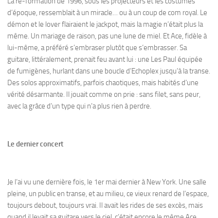
La re-formation de 1996, sous les projecteurs et les costumes
d’époque, ressemblait à un miracle… ou à un coup de com royal. Le
démon et le lover flairaient le jackpot, mais la magie n’était plus la
même. Un mariage de raison, pas une lune de miel. Et Ace, fidèle à
lui-même, a préféré s’embraser plutôt que s’embrasser. Sa
guitare, littéralement, prenait feu avant lui : une Les Paul équipée
de fumigènes, hurlant dans une boucle d’Echoplex jusqu’à la transe.
Des solos approximatifs, parfois chaotiques, mais habités d’une
vérité désarmante. Il jouait comme on prie : sans filet, sans peur,
avec la grâce d’un type qui n’a plus rien à perdre.
Le dernier concert
Je l’ai vu une dernière fois, le 1er mai dernier à New York. Une salle
pleine, un public en transe, et au milieu, ce vieux renard de l’espace,
toujours debout, toujours vrai. Il avait les rides de ses excès, mais
quand il levait sa guitare vers le ciel, c’était encore le même Ace