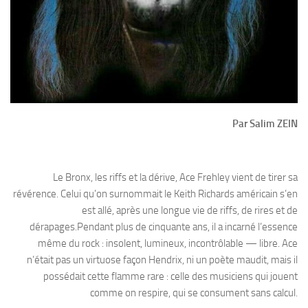
Par Salim ZEIN
Le Bronx, les riffs et la dérive, Ace Frehley vient de tirer sa
révérence. Celui qu’on surnommait le Keith Richards américain s’en
est allé, après une longue vie de riffs, de rires et de
dérapages.Pendant plus de cinquante ans, il a incarné l’essence
même du rock : insolent, lumineux, incontrôlable — libre. Ace
n’était pas un virtuose façon Hendrix, ni un poète maudit, mais il
possédait cette flamme rare : celle des musiciens qui jouent
comme on respire, qui se consument sans calcul.