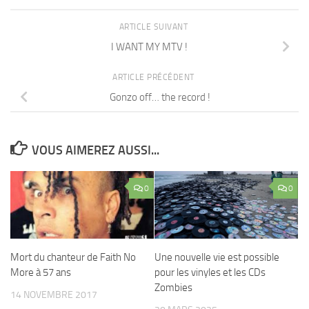
ARTICLE SUIVANT
I WANT MY MTV !
ARTICLE PRÉCÉDENT
Gonzo off… the record !
VOUS AIMEREZ AUSSI...
0
0
Mort du chanteur de Faith No
Une nouvelle vie est possible
More à 57 ans
pour les vinyles et les CDs
Zombies
14 NOVEMBRE 2017