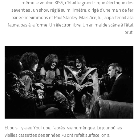
même le vouloir. KISS, c’était le grand cirque électrique des
seventies : un show réglé au millimètre, dirigé d’une main de fer
par Gene Simmons et Paul Stanley. Mais Ace, lui, appartenait à la
faune, pas à la forme. Un électron libre. Un animal de scène à l’état
brut.
Et puis il y a eu YouTube, l’après-vie numérique. Le jour où les
vieilles cassettes des années 70 ont refait surface, on a