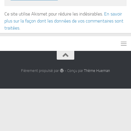
Ce site utilise Akismet pour réduire les indésirables.
En savoir
plus sur la façon dont les données de vos commentaires sont
traitées
.
Fièrement propulsé par
- Conçu par
Thème Hueman