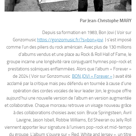
Par Jean-Christophe MARY
Depuis sa formation en 1983, Bon Jovi ( Voir sur
Gonzomusic
https://gonzomusic.fr/?s=bon+jovi
) s’est imposé
comme l’un des piliers du rock américain. Avec plus de 130 millions
d’albums vendus et une place au Rock & Roll Hall of Fame, le
groupe incarne une longévité rare conjuguant hymnes pop-rock et
prestations scéniques enflammées. Alors que l’album « Forever »
de 2024 ( Voir sur Gonzomusic
BON JOVI « Forever »
) avait été
acclamé par la critique mais peu défendu en tournée à cause d’une
opération des cordes vocales de leur leader Jon, le groupe offre
aujourd’hui une nouvelle version de l’album en version augmentée
et collaborative. Chaque morceau retrouve un visage nouveau grâce
à des collaborations choisies avec soin. Bruce Springsteen, Avril
Lavigne, Jason Isbell, Robbie Williams, Ed Sheeran ou Jelly Roll
viennent apporter leur signature à l’univers pop-rock et mid-tempo
du groupe. L’album s’ouvre sur « Red, White and Jersey », un titre