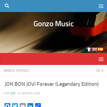
Skip to content
Gonzo Music
MANGE-DISQUES
0
JON BON JOVI Forever (Legendary Edition)
PAR
JCM
·
31 JANVIER 2026
Facebook
Twitter
Email
LinkedIn
Partager