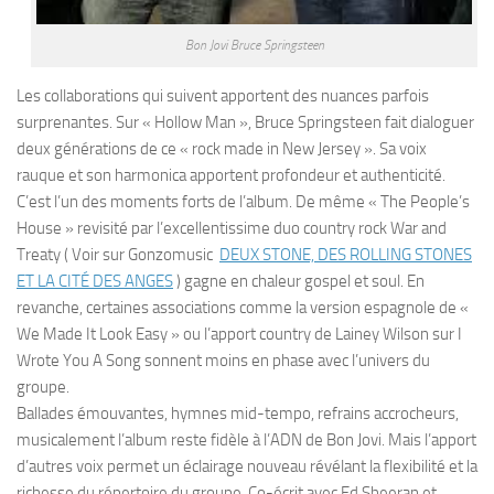
Bon Jovi Bruce Springsteen
Les collaborations qui suivent apportent des nuances parfois
surprenantes. Sur « Hollow Man », Bruce Springsteen fait dialoguer
deux générations de ce « rock made in New Jersey ». Sa voix
rauque et son harmonica apportent profondeur et authenticité.
C’est l’un des moments forts de l’album. De même « The People’s
House » revisité par l’excellentissime duo country rock War and
Treaty ( Voir sur Gonzomusic
DEUX STONE, DES ROLLING STONES
ET LA CITÉ DES ANGES
) gagne en chaleur gospel et soul. En
revanche, certaines associations comme la version espagnole de «
We Made It Look Easy » ou l’apport country de Lainey Wilson sur I
Wrote You A Song sonnent moins en phase avec l’univers du
groupe.
Ballades émouvantes, hymnes mid-tempo, refrains accrocheurs,
musicalement l’album reste fidèle à l’ADN de Bon Jovi. Mais l’apport
d’autres voix permet un éclairage nouveau révélant la flexibilité et la
richesse du répertoire du groupe. Co-écrit avec Ed Sheeran et