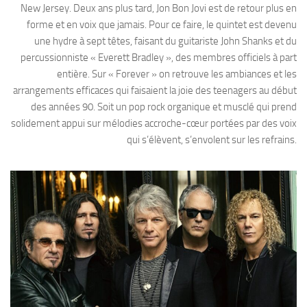
New Jersey. Deux ans plus tard, Jon Bon Jovi est de retour plus en
forme et en voix que jamais. Pour ce faire, le quintet est devenu
une hydre à sept têtes, faisant du guitariste John Shanks et du
percussionniste « Everett Bradley », des membres officiels à part
entière. Sur « Forever » on retrouve les ambiances et les
arrangements efficaces qui faisaient la joie des teenagers au début
des années 90. Soit un pop rock organique et musclé qui prend
solidement appui sur mélodies accroche-cœur portées par des voix
qui s’élèvent, s’envolent sur les refrains.