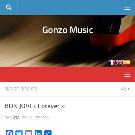
Skip to content
Gonzo Music
MANGE-DISQUES
0
BON JOVI « Forever »
PAR
JCM
·
22 JUILLET 2024
Facebook
Twitter
Email
LinkedIn
Partager