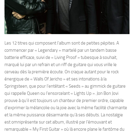
Les 12 titres qui composent l’album sont de petites pépites. A
commencer par « Legendary » martelé par un tandem basse
batterie efficace, suivi de « Living Proof » tubesque à souhait,
marqué lui par un refrain et un riff de guitare qui vous vrille le
cerveau dès la première écoute. On craque autant pour le rock
énergique de « Walls Of Jericho » et ses intonations à la
Springsteen, que pour l’entêtant « Seeds » au gimmick de guitare
qui rappelle Queen ou l’ensorcelant « Lights Up ». Jon Bon Jovi
prouve à qu’il est toujours un chanteur de premier ordre, capable
d’exprimer la mélancolie ou la joie avec la même facilité charmante
et la même puissance désarmante qu’à ses débuts. La nostalgie
est omniprésente sur cet album, illustré par l’émouvant et
remarquable « My First Guitar » où là encore plane le fantôme du