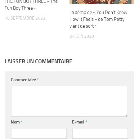
THE FUN BOY THREE « The
Fun Boy Three »
La démo de « You Don’t Know
15 SEPTEMBRE 2023
How It Feels » de Tom Petty
vient de sortir
27 JUIN 2020
LAISSER UN COMMENTAIRE
Commentaire
*
Nom
*
E-mail
*