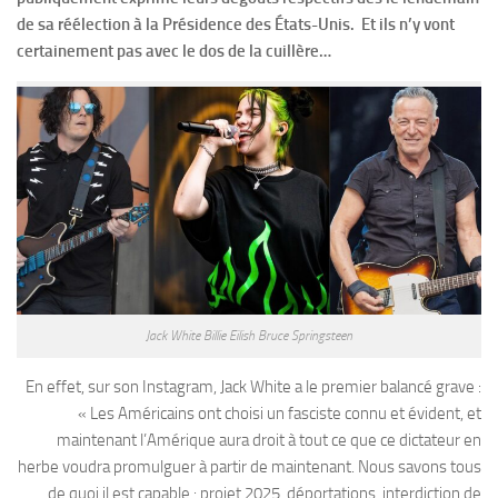
de sa réélection à la Présidence des États-Unis. Et ils n’y vont
certainement pas avec le dos de la cuillère…
Jack White Billie Eilish Bruce Springsteen
En effet, sur son Instagram, Jack White a le premier balancé grave :
« Les Américains ont choisi un fasciste connu et évident, et
maintenant l’Amérique aura droit à tout ce que ce dictateur en
herbe voudra promulguer à partir de maintenant. Nous savons tous
de quoi il est capable : projet 2025, déportations, interdiction de