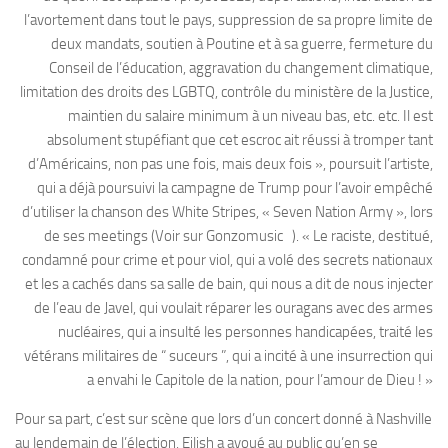
l’avortement dans tout le pays, suppression de sa propre limite de
deux mandats, soutien à Poutine et à sa guerre, fermeture du
Conseil de l’éducation, aggravation du changement climatique,
limitation des droits des LGBTQ, contrôle du ministère de la Justice,
maintien du salaire minimum à un niveau bas, etc. etc. Il est
absolument stupéfiant que cet escroc ait réussi à tromper tant
d’Américains, non pas une fois, mais deux fois », poursuit l’artiste,
qui a déjà poursuivi la campagne de Trump pour l’avoir empêché
d’utiliser la chanson des White Stripes, « Seven Nation Army », lors
de ses meetings (Voir sur Gonzomusic ). « Le raciste, destitué,
condamné pour crime et pour viol, qui a volé des secrets nationaux
et les a cachés dans sa salle de bain, qui nous a dit de nous injecter
de l’eau de Javel, qui voulait réparer les ouragans avec des armes
nucléaires, qui a insulté les personnes handicapées, traité les
vétérans militaires de “ suceurs ”, qui a incité à une insurrection qui
a envahi le Capitole de la nation, pour l’amour de Dieu ! »
Pour sa part, c’est sur scène que lors d’un concert donné à Nashville
au lendemain de l’élection, Eilish a avoué au public qu’en se