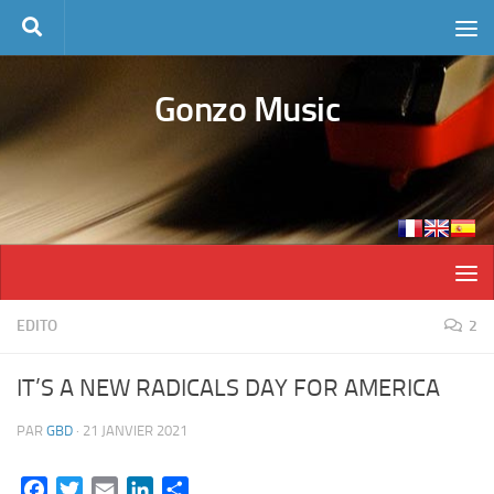
Skip to content
Gonzo Music
EDITO
2
IT’S A NEW RADICALS DAY FOR AMERICA
PAR
GBD
·
21 JANVIER 2021
Facebook
Twitter
Email
LinkedIn
Partager