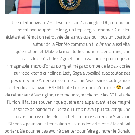
Un soleil nouveau s’est levé hier sur Washington DC, comme un
réveil joyeux après un long, un trop long cauchemar. Ciel bleu
éclatant et l’émotion retrouvée de la musique qui nous unit partout
autour de la Planète comme un fil d’Ariane aussi vital
qu’émotionnel. Malgré la multitude d’hommes en armes, une
capitale en état de siège et une passation de pouvoir juste
inimaginable, micro d’or au poing et méga colombe de la paix dorée
sur robe kitch à crinolines, Lady Gaga a vocalisé avec toutes ses
tripes un hymne Américain comme on ne l’avait sans doute jamais
entendu auparavant. ENFIN toute la musique qu’on aime
était
de retour sur Washington, comme un symbole pour les 50 Etats de
l’Union. Il faut se souvenir que quatre ans auparavant, et ce malgré
l’absence de pandémie, Donald Trump n’avait pu trouver qu’une
pauvre poufiasse de télé-crochet pour massacrer le « Stars and
Stripes » pour son intronisation puis tous les artistes s’étaient fait
porter pâle pour ne pas avoir à chanter pour faire guincher le Donald