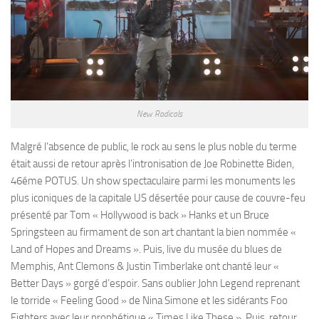
New Radicals
Malgré l’absence de public, le rock au sens le plus noble du terme
était aussi de retour après l’intronisation de Joe Robinette Biden,
46éme POTUS. Un show spectaculaire parmi les monuments les
plus iconiques de la capitale US désertée pour cause de couvre-feu
présenté par Tom « Hollywood is back » Hanks et un Bruce
Springsteen au firmament de son art chantant la bien nommée «
Land of Hopes and Dreams ». Puis, live du musée du blues de
Memphis, Ant Clemons & Justin Timberlake ont chanté leur «
Better Days » gorgé d’espoir. Sans oublier John Legend reprenant
le torride « Feeling Good » de Nina Simone et les sidérants Foo
Fighters avec leur prophétique « Times Like These ». Puis, retour