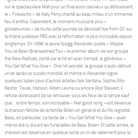
sur le spectaculaire Mall pour un final aussi classieux qu’éblouissant,
le « Fireworks » de Katy Perry chanté au beau milieu d’un immense
feu d’artifice. Cependant, le moment musical le plus «
goosebumps » de toute cette journée se déroulait live from DC sur
la chaine publique PBS avec la reformation la plus incroyable depuis
longtemps. En 1998, le jeune Gregg Alexander publie « Maybe
You’ve Been Brainwashed Too » le premier album de son groupe
the New Radicals, porté par le hit en acier trempé, le généreux «
You Get What You Give ». One hit wonder, le groupe s’auto-détruit
un an après ce succès mondial, et même si Alexander signe
quelques tubes pour d’autres artistes tels Santana, Sophie Ellis-
Bextor, Texas, Hanson, Adam Levine ou encore Rod Stewart, il
refuse dorénavant de se retrouver sous les feux de la rampe sauf
que… entre temps, son incroyable « feel good song » est devenue
la chanson fétiche de la famille Biden en général et du fils regretté
Beau, en particulier. Le texte de « You Get What You Give » avait
même été lu durant les funérailles de Beau Biden. Et cette année, la
chanson est devenue en quelque sorte un cri de ralliement pour la