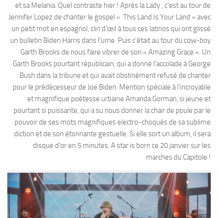
et sa Melania. Quel contraste hier ! Après la Lady , c’est au tour de
Jennifer Lopez de chanter le gospel « This Land Is Your Land » avec
un petit mot en espagnol, clin d’œil à tous ces latinos qui ont glissé
un bulletin Biden Harris dans l’urne. Puis c’était au tour du cow-boy
Garth Brooks de nous faire vibrer de son « Amazing Grace ». Un
Garth Brooks pourtant républicain, qui a donné l’accolade à George
Bush dans la tribune et qui avait obstinément refusé de chanter
pour le prédécesseur de Joe Biden. Mention spéciale à l’incroyable
et magnifique poétesse urbaine Amanda Gorman, si jeune et
pourtant si puissante, qui a su nous donner la chair de poule par le
pouvoir de ses mots magnifiques electro-choqués de sa sublime
diction et de son étonnante gestuelle. Si elle sort un album, il sera
disque d’or en 5 minutes. A star is born ce 20 janvier sur les
marches du Capitole !