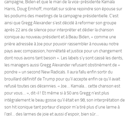
campagne, Biden et que le mari de la vice-présidente Kamala
Harris, Doug Emhoff, montait sur scène rejoindre son épouse sur
les podiums des meetings de la campagne présidentielle. C’est
ainsi que Gregg Alexander s’est décidé à reformer son groupe
après 22 ans de silence pour interpréter et dédier la chanson
iconique au nouveau président et à Beau Biden, « comme une
prière adressée à Joe pour pouvoir rassembler à nouveau notre
pays avec compassion, honnêteté et justice pour un changement
dont nous avons tant besoin ». Les labels s’y sont cassé les dents,
les managers aussi Gregg Alexander refusant obstinément de «
pondre » un second New Radicals. Il aura fallu enfin sortir du
brouillard définitif de Trump pour qu’il accepte enfin ce qu’il avait
refusé toutes ces décennies. « Joe… Kamala… cette chanson est
pour vous… », dit-il ! Et même si à 50 ans Gregg n’est plus
intégralement le beau gosse qu’il était en 98, son interprétation de
son hit iconique tant porteur d’espoir m’a tiré plus d’une larme à
l’œil… des larmes de joie et aussi d’espoir, bien sûr…