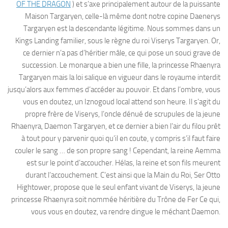
OF THE DRAGON
) et s’axe principalement autour de la puissante
Maison Targaryen, celle-là même dont notre copine Daenerys
Targaryen est la descendante légitime. Nous sommes dans un
Kings Landing familier, sous le règne du roi Viserys Targaryen. Or,
ce dernier n’a pas d’héritier mâle, ce qui pose un souci grave de
succession. Le monarque a bien une fille, la princesse Rhaenyra
Targaryen mais la loi salique en vigueur dans le royaume interdit
jusqu’alors aux femmes d’accéder au pouvoir. Et dans l’ombre, vous
vous en doutez, un Iznogoud local attend son heure. Il s’agit du
propre frère de Viserys, l’oncle dénué de scrupules de la jeune
Rhaenyra, Daemon Targaryen, et ce dernier a bien l’air du filou prêt
à tout pour y parvenir quoi qu’il en coute, y compris s’il faut faire
couler le sang … de son propre sang ! Cependant, la reine Aemma
est sur le point d’accoucher. Hélas, la reine et son fils meurent
durant l’accouchement. C’est ainsi que la Main du Roi, Ser Otto
Hightower, propose que le seul enfant vivant de Viserys, la jeune
princesse Rhaenyra soit nommée héritière du Trône de Fer Ce qui,
vous vous en doutez, va rendre dingue le méchant Daemon.