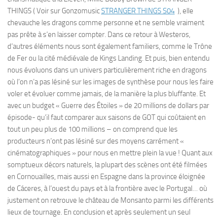
THINGS ( Voir sur Gonzomusic
STRANGER THINGS S04
), elle
chevauche les dragons comme personne et ne semble vraiment
pas prête à s’en laisser compter. Dans ce retour à Westeros,
d’autres éléments nous sont également familiers, comme le Trône
de Fer ou la cité médiévale de Kings Landing. Et puis, bien entendu
nous évoluons dans un univers particulièrement riche en dragons
où l’on n’a pas lésiné sur les images de synthèse pour nous les faire
voler et évoluer comme jamais, de la manière la plus bluffante. Et
avec un budget « Guerre des Étoiles » de 20 millions de dollars par
épisode- qu’il faut comparer aux saisons de GOT qui coûtaient en
tout un peu plus de 100 millions – on comprend que les
producteurs n’ont pas lésiné sur des moyens carrément «
cinématographiques » pour nous en mettre plein la vue ! Quant aux
somptueux décors naturels, la plupart des scènes ont été filmées
en Cornouailles, mais aussi en Espagne dans la province éloignée
de Cáceres, à l’ouest du pays et à la frontière avec le Portugal… où
justement on retrouve le château de Monsanto parmi les différents
lieux de tournage. En conclusion et après seulement un seul