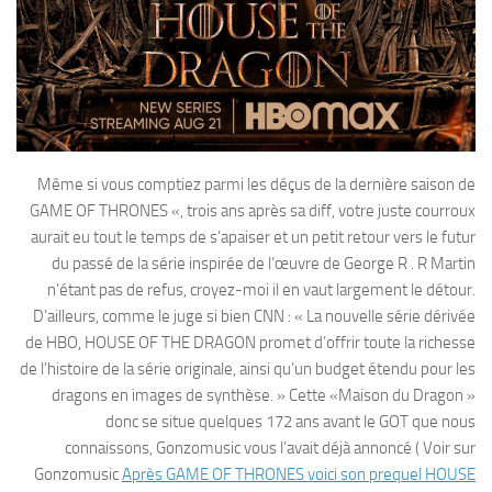
Même si vous comptiez parmi les déçus de la dernière saison de
GAME OF THRONES «, trois ans après sa diff, votre juste courroux
aurait eu tout le temps de s’apaiser et un petit retour vers le futur
du passé de la série inspirée de l’œuvre de George R . R Martin
n’étant pas de refus, croyez-moi il en vaut largement le détour.
D’ailleurs, comme le juge si bien CNN : « La nouvelle série dérivée
de HBO, HOUSE OF THE DRAGON promet d’offrir toute la richesse
de l’histoire de la série originale, ainsi qu’un budget étendu pour les
dragons en images de synthèse. » Cette «Maison du Dragon »
donc se situe quelques 172 ans avant le GOT que nous
connaissons, Gonzomusic vous l’avait déjà annoncé ( Voir sur
Gonzomusic
Après GAME OF THRONES voici son prequel HOUSE