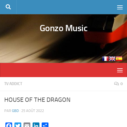
Skip to content
Gonzo Music
TV ADDICT
0
HOUSE OF THE DRAGON
PAR
GBD
·
25 AOÛT 2022
Facebook
Twitter
Email
LinkedIn
Partager