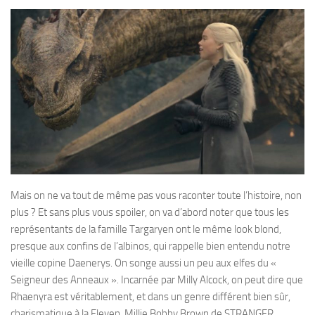
Mais on ne va tout de même pas vous raconter toute l’histoire, non
plus ? Et sans plus vous spoiler, on va d’abord noter que tous les
représentants de la famille Targaryen ont le même look blond,
presque aux confins de l’albinos, qui rappelle bien entendu notre
vieille copine Daenerys. On songe aussi un peu aux elfes du «
Seigneur des Anneaux ». Incarnée par Milly Alcock, on peut dire que
Rhaenyra est véritablement, et dans un genre différent bien sûr,
charismatique à la Eleven, Millie Bobby Brown de STRANGER