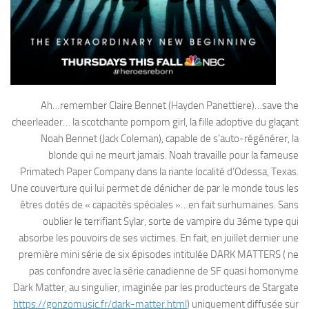
Ah…remember Claire Bennet (Hayden Panettiere)…save the
cheerleader… la scotchante pompom girl, la fille adoptive du glaçant
Noah Bennet (Jack Coleman), capable de s’auto-régénérer, la
blonde qui ne meurt jamais. Noah travaille pour la fameuse
Primatech Paper Company dans la riante localité d’Odessa, Texas.
Une couverture qui lui permet de dénicher de par le monde tous les
êtres dotés de « capacités spéciales »…en fait surhumaines. Sans
oublier le terrifiant Sylar, sorte de vampire du 3éme type qui
absorbe les pouvoirs de ses victimes. En fait, en juillet dernier une
première mini série de six épisodes intitulée DARK MATTERS ( ne
pas confondre avec la série canadienne de SF quasi homonyme
Dark Matter, au singulier, imaginée par les producteurs de Stargate
https://gonzomusic.fr/dark-matter.html
) uniquement diffusée sur