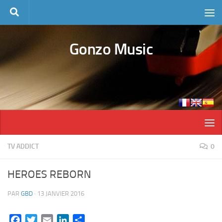
Skip to content
Gonzo Music
TV ADDICT
0
HEROES REBORN
PAR
GBD
·
13 JANVIER 2016
Facebook
Twitter
Email
LinkedIn
Partager