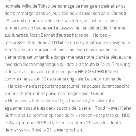
normale, Miko de Tokyo, personnage de manga en chair et en os
doit s’immerger dans un jeu vidéo pour sauver son père, Carlos à
LA qui doit prendre la relève de son frère , un justicier « evo »
tombé dans un traquenard et assassiné…en dehors de l’homme
aux lunettes, Noah Bennet d’autres héros de « Heroes »
ressurgissent tel René dit l’Haïtien ou le sympathique « voyageur »
Hiro Nakamura. Humains et evos vont bien devoir par finir de
s’entendre, car un terrible danger menace notre planète bleue : une
inversion électromagnétique qui détruirait toute la Terre. Tim Kring
a déclaré au cours d’un entretien que « HEROES REBORN est
comme une saison 10 de la série originale. Le show-runner de
« Heroes » ne s’est pourtant pas tourné les pouces durant ces cinq
années d’interruption puisqu’il a imaginé avec Gideon
« Homeland » Raff la série « Dig » tournée à Jérusalem. il a
également assuré les deux saisons de la série « Touch » avec Kiefer
Sutherland. Le premier épisode de ce « reboot » est passé sur NBC
le 24 septembre 2015 et la série comptera 13 épisodes dont le
dernier sera diffusé le 21 janvier prochain.