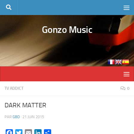
Skip to content
Gonzo Music
TV ADDICT
0
DARK MATTER
PAR
GBD
·
21 JUIN 2015
Facebook
Twitter
Email
LinkedIn
Partager