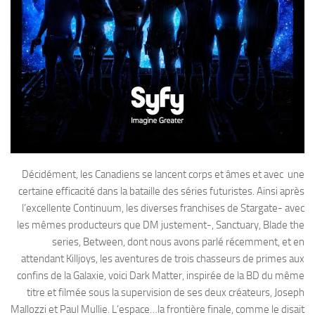
Décidément, les Canadiens se lancent corps et âmes et avec une
certaine efficacité dans la bataille des séries futuristes. Ainsi après
l’excellente Continuum, les diverses franchises de Stargate- avec
les mêmes producteurs que DM justement-, Sanctuary, Blade the
series, Between, dont nous avons parlé récemment, et en
attendant Killjoys, les aventures de trois chasseurs de primes aux
confins de la Galaxie, voici Dark Matter, inspirée de la BD du même
titre et filmée sous la supervision de ses deux créateurs, Joseph
Mallozzi et Paul Mullie. L’espace…la frontière finale, comme le disait