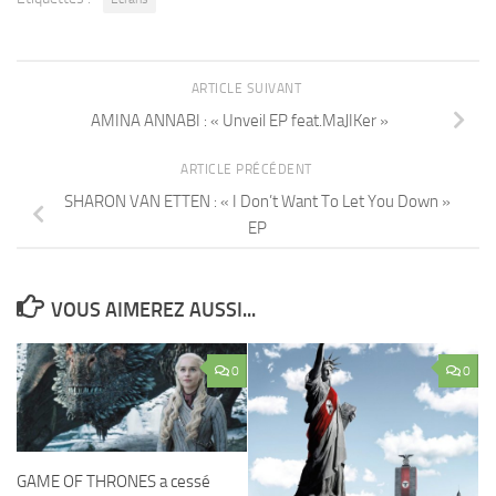
ARTICLE SUIVANT
AMINA ANNABI : « Unveil EP feat.MaJIKer »
ARTICLE PRÉCÉDENT
SHARON VAN ETTEN : « I Don’t Want To Let You Down »
EP
VOUS AIMEREZ AUSSI...
0
0
GAME OF THRONES a cessé