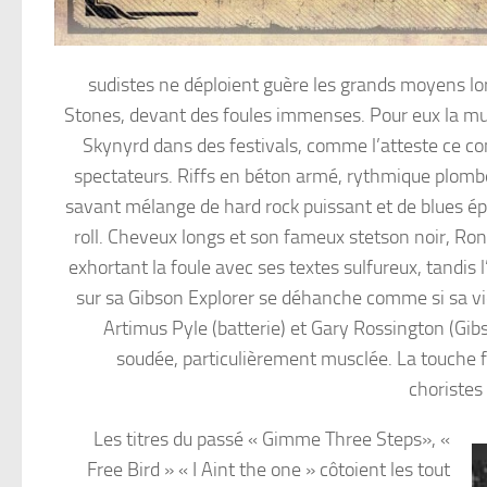
sudistes ne déploient guère les grands moyens lor
Stones, devant des foules immenses. Pour eux la mu
Skynyrd dans des festivals, comme l’atteste ce 
spectateurs. Riffs en béton armé, rythmique plombé
savant mélange de hard rock puissant et de blues ép
roll. Cheveux longs et son fameux stetson noir, Ron
exhortant la foule avec ses textes sulfureux, tandis l
sur sa Gibson Explorer se déhanche comme si sa vie
Artimus Pyle (batterie) et Gary Rossington (Gi
soudée, particulièrement musclée. La touche f
choristes
Les titres du passé « Gimme Three Steps», «
Free Bird » « I Aint the one » côtoient les tout