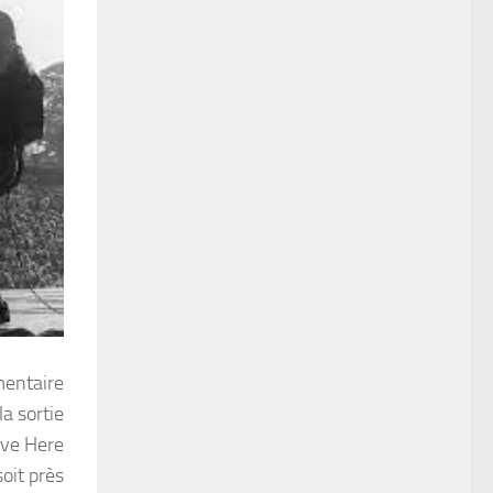
umentaire
a sortie
ave Here
oit près