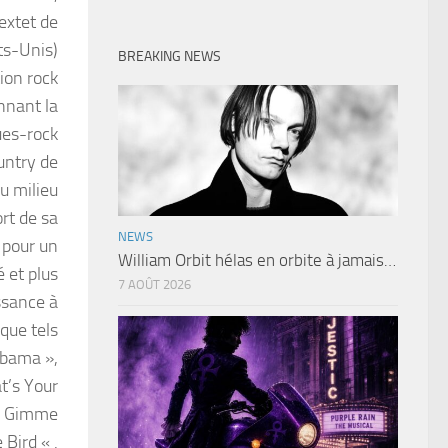
extet de
ats-Unis)
BREAKING NEWS
ion rock
nnant la
ues-rock
untry de
Au milieu
ort de sa
NEWS
 pour un
William Orbit hélas en orbite à jamais…
 et plus
7 AOÛT 2026
ssance à
que tels
bama »,
t’s Your
 » Gimme
 Bird « .