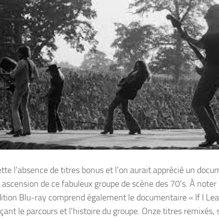
rette l’absence de titres bonus et l’on aurait apprécié un doc
ascension de ce fabuleux groupe de scène des 70’s. À noter l
ition Blu-ray comprend également le documentaire « If I Le
t le parcours et l’histoire du groupe. Onze titres remixés, s