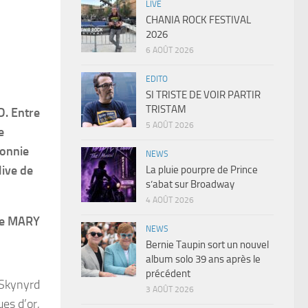
LIVE
CHANIA ROCK FESTIVAL
2026
6 AOÛT 2026
EDITO
SI TRISTE DE VOIR PARTIR
TRISTAM
D. Entre
5 AOÛT 2026
e
Ronnie
NEWS
live de
La pluie pourpre de Prince
s’abat sur Broadway
4 AOÛT 2026
he MARY
NEWS
Bernie Taupin sort un nouvel
album solo 39 ans après le
précédent
 Skynyrd
3 AOÛT 2026
es d’or,