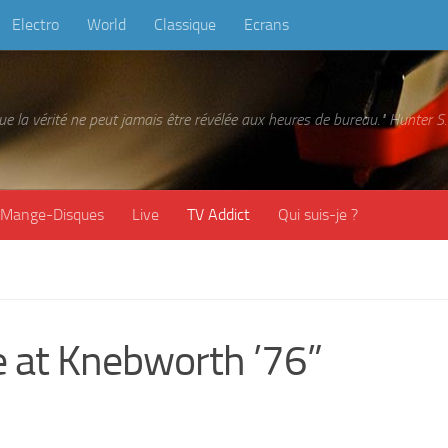
Electro
World
Classique
Ecrans
 que la vérité ne peut jamais être révélée aux heures de bureau." Hunter
Mange-Disques
Live
TV Addict
Qui suis-je ?
at Knebworth ’76”