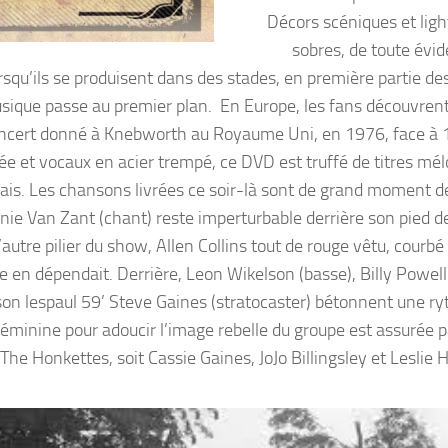
Décors scéniques et lig
sobres, de toute évid
squ’ils se produisent dans des stades, en première partie des
sique passe au premier plan. En Europe, les fans découvren
concert donné à Knebworth au Royaume Uni, en 1976, face à
e et vocaux en acier trempé, ce DVD est truffé de titres mél
ais. Les chansons livrées ce soir-là sont de grand moment de
nie Van Zant (chant) reste imperturbable derrière son pied de
’autre pilier du show, Allen Collins tout de rouge vêtu, courb
 en dépendait. Derrière, Leon Wikelson (basse), Billy Powell 
bson lespaul 59’ Steve Gaines (stratocaster) bétonnent une r
éminine pour adoucir l’image rebelle du groupe est assurée pa
 The Honkettes, soit Cassie Gaines, JoJo Billingsley et Leslie