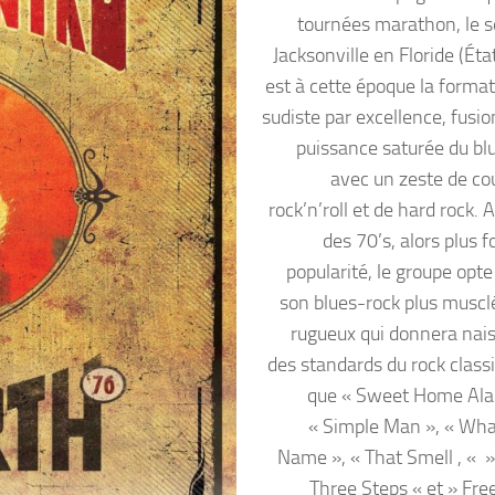
tournées marathon, le s
Jacksonville en Floride (Ét
est à cette époque la format
sudiste par excellence, fusio
puissance saturée du bl
avec un zeste de co
rock’n’roll et de hard rock. 
des 70’s, alors plus f
popularité, le groupe opte
son blues-rock plus musclé
rugueux qui donnera nai
des standards du rock classi
que « Sweet Home Ala
« Simple Man », « Wha
Name », « That Smell , «
Three Steps « et » Free