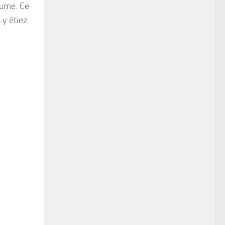
lume. Ce
y étiez.