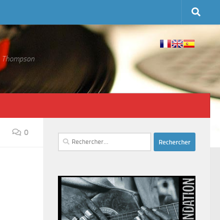
 S. Thompson
0
Rechercher :