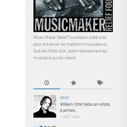
Music Maker Relief Foundation a été crée
pour préserver les traditions musicales du
Sud des Etats Unis, aidant directement les
musiciens qui les créent.
NEWS
William Orbit hélas en orbite
à jamais…
7 AOÛT 2026