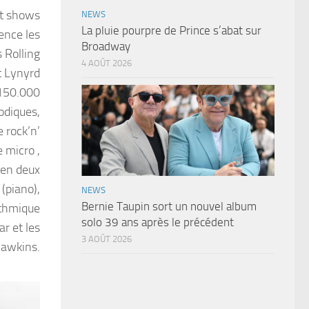
ht shows
NEWS
La pluie pourpre de Prince s’abat sur
ence les
Broadway
 Rolling
4 AOÛT 2026
t Lynyrd
 150.000
odiques,
 rock’n’
 micro ,
é en deux
(piano),
NEWS
Bernie Taupin sort un nouvel album
ythmique
solo 39 ans après le précédent
r et les
3 AOÛT 2026
 Hawkins.