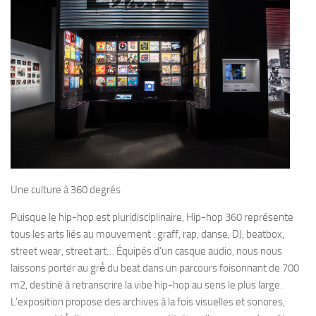
Une culture à 360 degrés
Puisque le hip-hop est pluridisciplinaire, Hip-hop 360 représente
tous les arts liés au mouvement : graff, rap, danse, DJ, beatbox,
street wear, street art… Équipés d’un casque audio, nous nous
laissons porter au gré́ du beat dans un parcours foisonnant de 700
m2, destiné à retranscrire la vibe hip-hop au sens le plus large.
L’exposition propose des archives à la fois visuelles et sonores,