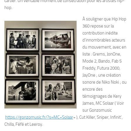
cartier. Un véritable moment de consécration pour les artistes hip-
hop.
À souligner que Hip Hop
360 repose sur la
contribution inédite
d’innombrables acteurs
du mouvement, avec en
liste : Grems, JonOne,
Mode 2, Bando, Fab 5
Freddy, Futura 2000,
JayOne ; une création
sonore de Niko Noki ; ou
encore des
témoignages de Kery
James, MC Solaar ( Voir
sur Gonzomusic
https://gonzomusic.fr/?s=MC+Solaar
+ ), Cut Killer, Sniper, Infinit’,
Chilla, Féfé et Leeroy.