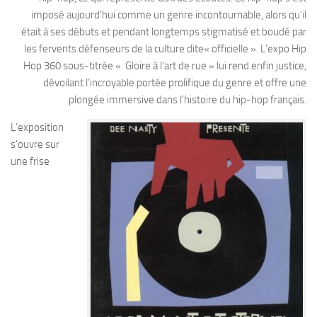
imposé aujourd’hui comme un genre incontournable, alors qu’il
était à ses débuts et pendant longtemps stigmatisé et boudé par
les fervents défenseurs de la culture dite« officielle ». L’expo Hip
Hop 360 sous-titrée « Gloire à l’art de rue » lui rend enfin justice,
dévoilant l’incroyable portée prolifique du genre et offre une
plongée immersive dans l’histoire du hip-hop français.
L’exposition
s’ouvre sur
une frise