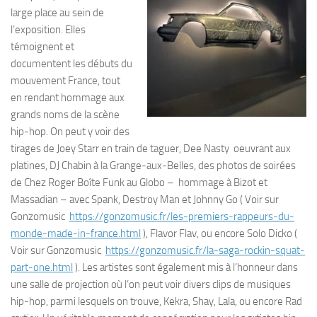
large place au sein de
l’exposition. Elles
témoignent et
documentent les débuts du
mouvement France, tout
en rendant hommage aux
grands noms de la scène
hip-hop. On peut y voir des
tirages de Joey Starr en train de taguer, Dee Nasty oeuvrant aux
platines, DJ Chabin à la Grange-aux-Belles, des photos de soirées
de Chez Roger Boîte Funk au Globo – hommage à Bizot et
Massadian – avec Spank, Destroy Man et Johnny Go ( Voir sur
Gonzomusic
https://gonzomusic.fr/les-premiers-rappeurs-du-
monde-made-in-france.html
), Flavor Flav, ou encore Solo Dicko (
Voir sur Gonzomusic
https://gonzomusic.fr/la-saga-rockin-squat-
part-one.html
). Les artistes sont également mis à l’honneur dans
une salle de projection où l’on peut voir divers clips de musiques
hip-hop, parmi lesquels on trouve, Kekra, Shay, Lala, ou encore Rad