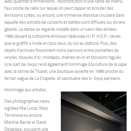
avec quantité́ d’immersions : reconstitution d’une rame de métro,
faux poste de radio sur lequel on peut zapper et écouter des
émissions cultes, ou encore, une immense étendue circulaire dans
laquelle des extraits de concerts et battles sont diffusés sur écrans
géants. La danse se regarde installé dans un salon des années
1980 devant la cultissime émission télévisée H.I.P. H.O.P ; tandis
que le graffiti s’invite en tous lieux, du sol au plafond. Puis, des
objets d’archives foisonnent notre parcours entre pochettes de
vinyles, disques d’or, mixtapes, chaines en or et blousons tagués.
Une part de l’expo rend également hommage à la culture de la sape
avec la vitrine de Ticaret, une boutique ouverte en 1986 proche du
terrain vague de La Chapelle, et sanctuaire des b- boys parisiens.
Hommage aux artistes…
Des photographies rares,
signées Maï Lucas, Marc
Terranova ou encore
Martine Barrat et David
Delaplace, occupent une