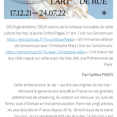
DEUX générations, DEUX visions de la richesse incroyable de cette
culture hip hop, la jeune Cinthia Pages 21 ans ( Voir sur Gonzomusic
https://gonzomusic.fr/?s=cynthia+Pages
+ ) et l’immense vétéran
de Gonzomusic Jean-Christophe Mary ( Voir sur Gonzomusic
https://gonzomusic.fr/?s=Jean-Christophe+Mary
+ ) ont chacun de
leur côté craqué sur cette expo Hip Hop 360, à la Philharmonie de
Paris.
Par Cynthia PAGES
Cette année encore, le rap – qui tire ses origines du hip hop –
demeure le genre le plus écouté́ en France sur les grandes
plateformes de streaming. Au podium on retrouve Jul, suivi de
Ninho, puis d’Orelsan en troisième position. Parmi les vingt artistes
les plus écoutés en France depuis 2016, 18 sont issus de la scène
hip-hop, ce qui représente 65% des écoutes. Le hip-hop s’est