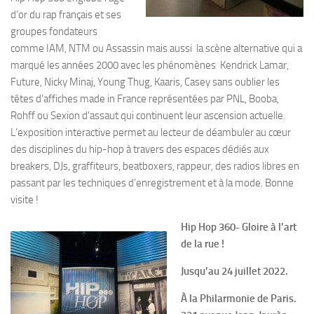
d’or du rap français et ses
groupes fondateurs
comme IAM, NTM ou Assassin mais aussi la scène alternative qui a
marqué les années 2000 avec les phénomènes Kendrick Lamar,
Future, Nicky Minaj, Young Thug, Kaaris, Casey sans oublier les
têtes d’affiches made in France représentées par PNL, Booba,
Rohff ou Sexion d’assaut qui continuent leur ascension actuelle.
L’exposition interactive permet au lecteur de déambuler au cœur
des disciplines du hip-hop à travers des espaces dédiés aux
breakers, DJs, graffiteurs, beatboxers, rappeur, des radios libres en
passant par les techniques d’enregistrement et à la mode. Bonne
visite !
Hip Hop 360- Gloire à l’art
de la rue !
Jusqu’au 24 juillet 2022.
À la Philarmonie de Paris.