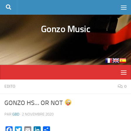
Skip to content
Gonzo Music
EDITO
0
GONZO HS… OR NOT
PAR
GBD
·
2 NOVEMBRE 2020
Facebook
Twitter
Email
LinkedIn
Partager