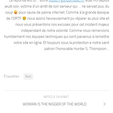
La réponse est ici… votre
https://gonzomusic.fr/
était HS depuis
jeudi soir, victime d’un arrêt de son serveur qui … ne servait pus, du
coup
pour cause de panne internet. Comme à la grande époque
de l’ORTF
nous avons heureusement pu réparer au plus vite et
nous vous présentons nos excuses pour cet incident majeur
indépendant de notre volonté. Comme nous remercions
humblement nos équipes techniques qui sont parvenus à remettre
votre site en ligne. Et toujours sous la protection e notre saint
patron l’honorable Hunter S; Thompson…
Étiquettes :
Rock
ARTICLE SUIVANT
WOMAN IS THE NIGGER OF THE WORLD