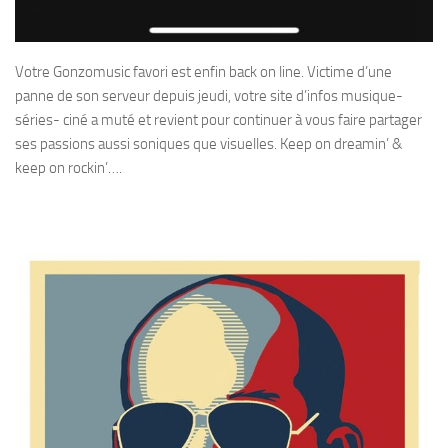
Votre Gonzomusic favori est enfin back on line. Victime d’une
panne de son serveur depuis jeudi, votre site d’infos musique-
séries- ciné a muté et revient pour continuer à vous faire partager
ses passions aussi soniques que visuelles. Keep on dreamin’ &
keep on rockin’….