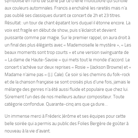
symbolisé en fond de scène par ce chêne multicolore qui scintille
aux couleurs automnales. Francis a enchaîné les raretés mais n’a
pas oublié ses classiques durant ce concert de 2h et 23 titres.
Résultat : un tour de chant épatant lors duquel il étonne encore. La
voix est fragile en début de show, puis s’éclaircit et devient
puissante comme par magie. Sur le premier rappel, on aura droit à
un final des plus élégants avec « Mademoiselle le mystère », « Les
beaux moments sont trop courts » et une version swinguante de
« La dame de Haute-Savoie » qui mets tout le monde d’accord. Le
concert s’achève sur deux reprises « Rosie » (Jackson Browne) et «
Madame n’aime pas » (J.J. Cale). Ce soir si les chemins du folk-rock
et de la chanson française se sont croisés plus d’une fois, jamais le
mélange des genres n’a été aussi fluide et populaire que chez lui.
Sûrement l’un des de nos meilleurs auteur compositeur. Toute
catégorie confondue. Quarante-cinq ans que ça dure…
Un immense merci à Fréderic Jérôme et ses équipes pour cette
belle soirée qui a permis au public des Folies Bergère de goûter à
nouveau à la vie d’avant.