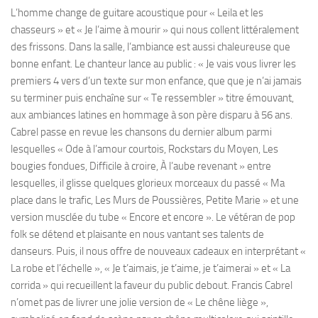
L’homme change de guitare acoustique pour « Leila et les
chasseurs » et « Je l’aime à mourir » qui nous collent littéralement
des frissons. Dans la salle, l’ambiance est aussi chaleureuse que
bonne enfant. Le chanteur lance au public : « Je vais vous livrer les
premiers 4 vers d’un texte sur mon enfance, que que je n’ai jamais
su terminer puis enchaîne sur « Te ressembler » titre émouvant,
aux ambiances latines en hommage à son père disparu à 56 ans.
Cabrel passe en revue les chansons du dernier album parmi
lesquelles « Ode à l’amour courtois, Rockstars du Moyen, Les
bougies fondues, Difficile à croire, À l’aube revenant » entre
lesquelles, il glisse quelques glorieux morceaux du passé « Ma
place dans le trafic, Les Murs de Poussières, Petite Marie » et une
version musclée du tube « Encore et encore ». Le vétéran de pop
folk se détend et plaisante en nous vantant ses talents de
danseurs. Puis, il nous offre de nouveaux cadeaux en interprétant «
La robe et l’échelle », « Je t’aimais, je t’aime, je t’aimerai » et « La
corrida » qui recueillent la faveur du public debout. Francis Cabrel
n’omet pas de livrer une jolie version de « Le chêne liège »,