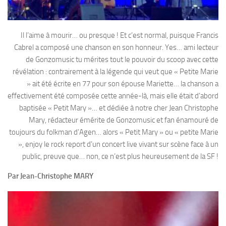
Il l’aime à mourir… ou presque ! Et c’est normal, puisque Francis
Cabrel a composé une chanson en son honneur. Yes… ami lecteur
de Gonzomusic tu mérites tout le pouvoir du scoop avec cette
révélation : contrairement à la légende qui veut que « Petite Marie
» ait été écrite en 77 pour son épouse Mariette… la chanson a
effectivement été composée cette année-là, mais elle était d’abord
baptisée « Petit Mary »… et dédiée à notre cher Jean Christophe
Mary, rédacteur émérite de Gonzomusic et fan énamouré de
toujours du folkman d’Agen… alors « Petit Mary » ou « petite Marie
», enjoy le rock report d’un concert live vivant sur scène face à un
public, preuve que… non, ce n’est plus heureusement de la SF !
Par Jean-Christophe MARY