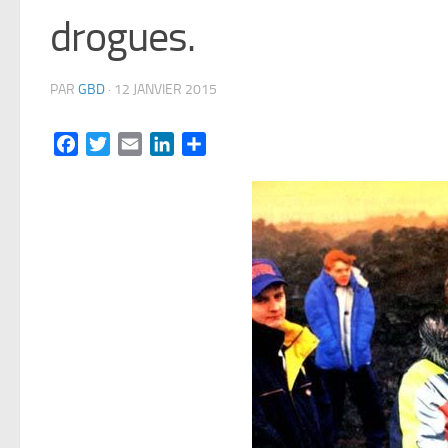
drogues.
PAR
GBD
·
12 JANVIER 2015
Facebook
Twitter
Email
LinkedIn
Partager