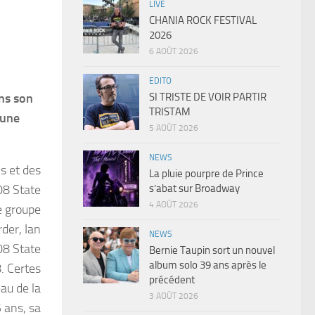
LIVE
CHANIA ROCK FESTIVAL
2026
6 AOÛT 2026
EDITO
SI TRISTE DE VOIR PARTIR
ans son
TRISTAM
 une
5 AOÛT 2026
NEWS
s et des
La pluie pourpre de Prince
s’abat sur Broadway
08 State
4 AOÛT 2026
e groupe
der, Ian
NEWS
08 State
Bernie Taupin sort un nouvel
album solo 39 ans après le
. Certes
précédent
au de la
3 AOÛT 2026
 ans, sa