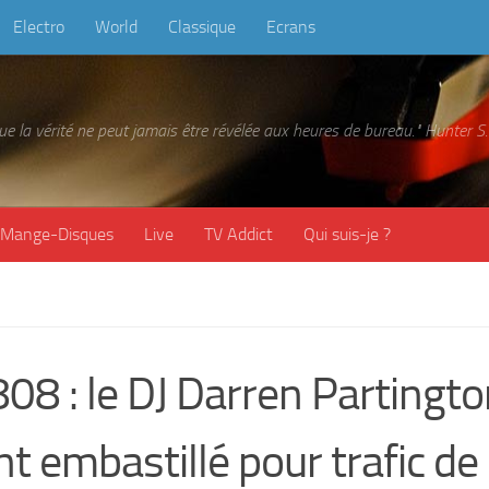
Electro
World
Classique
Ecrans
 que la vérité ne peut jamais être révélée aux heures de bureau." Hunter
Mange-Disques
Live
TV Addict
Qui suis-je ?
08 : le DJ Darren Partingt
t embastillé pour trafic de