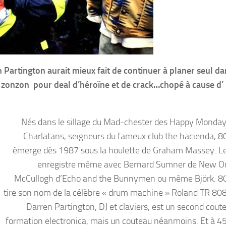
n Partington aurait mieux fait de continuer à planer seul d
e zonzon pour deal d’héroïne et de crack…chopé à cause d’
Nés dans le sillage du Mad-chester des Happy Monday
Charlatans, seigneurs du fameux club the hacienda, 8
émerge dés 1987 sous la houlette de Graham Massey. L
enregistre même avec Bernard Sumner de New Or
McCullogh d’Echo and the Bunnymen ou même Björk. 8
tire son nom de la célèbre « drum machine » Roland TR 808
Darren Partington, DJ et claviers, est un second coute
formation electronica, mais un couteau néanmoins. Et à 45