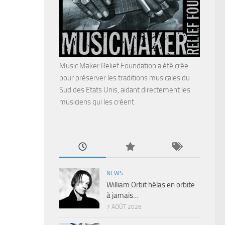
Music Maker Relief Foundation a été crée
pour préserver les traditions musicales du
Sud des Etats Unis, aidant directement les
musiciens qui les créent.
NEWS
William Orbit hélas en orbite
à jamais…
7 AOÛT 2026