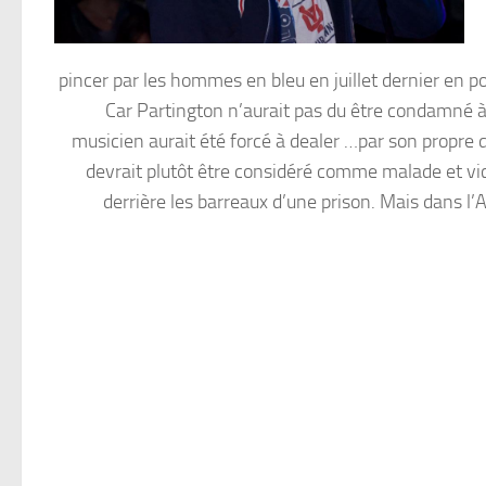
pincer par les hommes en bleu en juillet dernier en p
Car Partington n’aurait pas du être condamné à
musicien aurait été forcé à dealer …par son propre
devrait plutôt être considéré comme malade et vic
derrière les barreaux d’une prison. Mais dans l