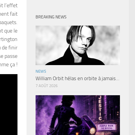
 l’effet
ent fait
BREAKING NEWS
paquets.
t que le
rtington
de finir
se passe
me ça !
NEWS
William Orbit hélas en orbite à jamais…
7 AOÛT 2026