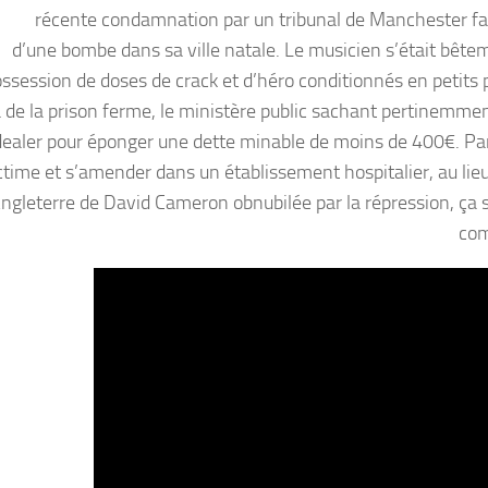
récente condamnation par un tribunal de Manchester fait
d’une bombe dans sa ville natale. Le musicien s’était bêtem
ossession de doses de crack et d’héro conditionnés en petits 
 de la prison ferme, le ministère public sachant pertinemmen
 dealer pour éponger une dette minable de moins de 400€. Pa
time et s’amender dans un établissement hospitalier, au lieu 
’Angleterre de David Cameron obnubilée par la répression, ça 
com