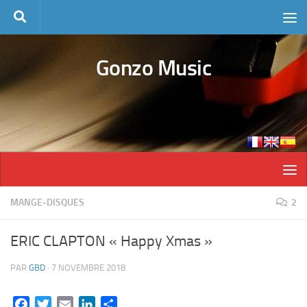
Skip to content
Gonzo Music
MANGE-DISQUES
2
ERIC CLAPTON « Happy Xmas »
PAR
GBD
·
7 NOVEMBRE 2018
Facebook
Twitter
Email
LinkedIn
Partager