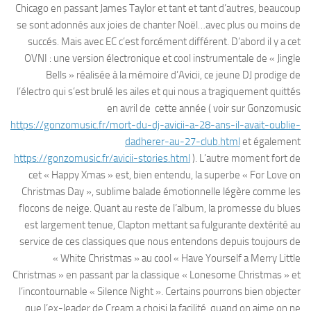
Chicago en passant James Taylor et tant et tant d’autres, beaucoup
se sont adonnés aux joies de chanter Noël…avec plus ou moins de
succés. Mais avec EC c’est forcément différent. D’abord il y a cet
OVNI : une version électronique et cool instrumentale de « Jingle
Bells » réalisée à la mémoire d’Avicii, ce jeune DJ prodige de
l’électro qui s’est brulé les ailes et qui nous a tragiquement quittés
en avril de cette année ( voir sur Gonzomusic
https://gonzomusic.fr/mort-du-dj-avicii-a-28-ans-il-avait-oublie-
dadherer-au-27-club.html
et également
https://gonzomusic.fr/avicii-stories.html
). L’autre moment fort de
cet « Happy Xmas » est, bien entendu, la superbe « For Love on
Christmas Day », sublime balade émotionnelle légère comme les
flocons de neige. Quant au reste de l’album, la promesse du blues
est largement tenue, Clapton mettant sa fulgurante dextérité au
service de ces classiques que nous entendons depuis toujours de
« White Christmas » au cool « Have Yourself a Merry Little
Christmas » en passant par la classique « Lonesome Christmas » et
l’incontournable « Silence Night ». Certains pourrons bien objecter
que l’ex-leader de Cream a choisi la facilité, quand on aime on ne