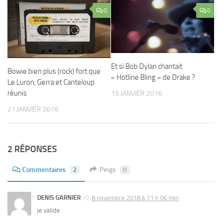
0
0
Et si Bob Dylan chantait
Bowie bien plus (rock) fort que
« Hotline Bling » de Drake ?
Le Luron, Gerra et Canteloup
réunis
15 JANVIER 2016
21 JANVIER 2016
2 RÉPONSES
Commentaires
2
Pings
0
DENIS GARNIER
8 novembre 2018 à 11 h 06 min
je valide