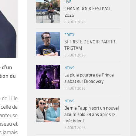
LIVE
CHANIA ROCK FESTIVAL
2026
6 AOÛT 2026
EDITO
SI TRISTE DE VOIR PARTIR
TRISTAM
5 AOÛT 2026
é d’un
NEWS
La pluie pourpre de Prince
tion du
s’abat sur Broadway
4 AOÛT 2026
 de Lille
NEWS
 celle de
Bernie Taupin sort un nouvel
album solo 39 ans après le
chanteuse
précédent
iseau et
3 AOÛT 2026
us jamais