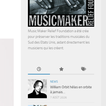
Music Maker Relief Foundation a été crée
pour préserver les traditions musicales du
Sud des Etats Unis, aidant directement les
musiciens qui les créent.
NEWS
William Orbit hélas en orbite
à jamais…
7 AOÛT 2026