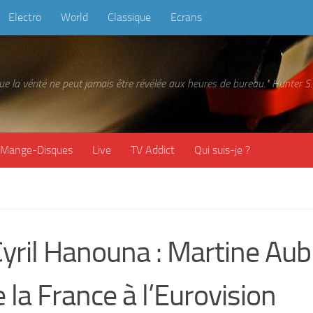
Electro
World
Classique
Ecrans
 que la vérité ne peut jamais être révélée aux heures de bureau." Hunter
Mange-Disques
Live
TV Addict
Qui suis-je ?
yril Hanouna : Martine Aub
 la France à l’Eurovision