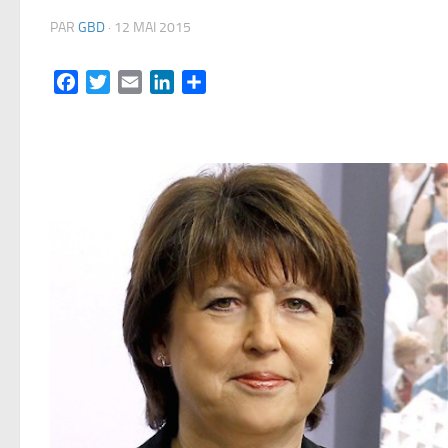
PAR
GBD
·
12 MAI 2015
Facebook
Twitter
Email
LinkedIn
Partager