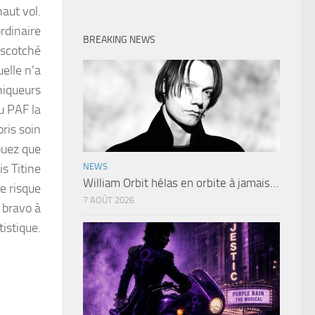
aut vol.
rdinaire
BREAKING NEWS
 scotché
elle n’a
niqueurs
u PAF la
ris soin
ouez que
is Titine
NEWS
William Orbit hélas en orbite à jamais…
ne risque
7 AOÛT 2026
 bravo à
istique.