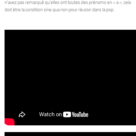
n’avez pas remarqué qu’elles ont toutes des prénoms en « a », cela
doit être la condition sine qua non pour réussir dans la pop.