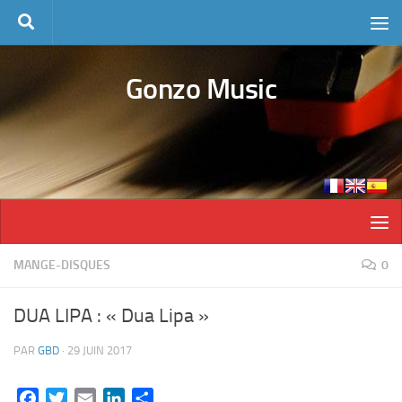
Skip to content
Gonzo Music
MANGE-DISQUES
0
DUA LIPA : « Dua Lipa »
PAR
GBD
·
29 JUIN 2017
Facebook
Twitter
Email
LinkedIn
Partager