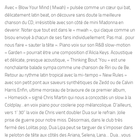
Avec « Blow Your Mind ( Mwah) » pulsée comme un cœur qui bat,
délicatement latin beat, on découvre sans doute la meilleure
chanson du CD, irrésistible avec son côté de mini Madonna en
devenir. Noter que tout est dans le « mwah », qui claque comme un
bisou envoyé à chacun de ses fans individuellement. Pas mal…pour
nous faire « sauter la tête ». Piano voix sur son R&B slow-motion
« Garden » pourrait être une composition d’Alicia Keys. Acoustique
et délicate, presque acoustique, « Thinking Bout ‘You » est une
nonchalante balade sympa comme une chanson de Riri ou de Be.
Retour au rythme latin tropical avec la mi-tempo « New Rules »
avec son petit pont aux saveurs synthétiques de Zedd ou de Calvin
Harris.Enfin, ultime morceau de bravoure de ce premier album,
« Homesick » signé Chris Martin qui nous a concoctés un slow à la
Coldplay…en voix piano pour coolerie pop mélancolique. D’ailleurs,
vers 1’ 30’’ la voix de Chris vient doubler Dua sur le refrain. Jolie
prise de guerre pour notre miss. Désormais, dans le club très
fermé des Lolitas pop, Dua Lipa peut se targuer de s’imposer dans
le peloton de tête aux côtés des Ariana, Selena, Lana… Dua…vous