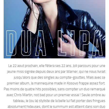
Le 22 aout prochain, elle fêtera ses 22 ans. Joli parcours pour une
jeune miss signée depuis deux ans par Warner, qui ne nous livrait
jusqu’alors que des singles au compte-gouttes. Mais avec ce
premier album, la mannequine made in Kosovo frappe assez fort.
Pas moins de quatre hits possibles, sans compter un duo remarqué
avec Chris Martin, not bad pour un premier essai ! Seule ombre au
tableau, le (ou la) styliste de la belle lui fait porter des fringues
absolument hideuses, dont le summum est atteint dans son duo