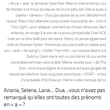
« Ni Lie » avec le Jamaïcain Sean Paul. Mais en même temps, dur
de résister à sa moue boudeuse de brune baby doll. Dés le quasi a
capella « Genesis » Dua Lipa captive de sa voix délicatement
rauque. Mais il faut attendre la pop pulsée insouciante de « Lost In
Your Light » pour attaquer vraiment les choses sérieuses. Bien
entendu, on songe à la voix de sa jeune compatriote Charli XCX,
mais sur ce titre taillé pour les dance-floors, on pense également
celle de Sharleen Spiteri. Promesse sexy sensuelle en diable avec
ses « yeah » de bad girl, « Hotter Then Hell » sur sa base électro à la
Zedd ou Calvin Harris est un cool dance hit, qui rentre
inexorablement bien dans la tête. Même recette pour « Be The
One » dont la pop légère et tubesque est aussi gorgée de
séquences électros. Avec sa guitare acoustique,« IDGAF » a tout
d’une balade d’Ed Sheeran, même si elle n’est pas de lui.
Ariana, Selena, Lana… Dua…vous n’avez pas
remarqué qu’elles ont toutes des prénoms
en « a » ?