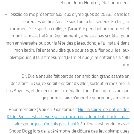
et que Robin Hood n’y était pour rien !
« J’essaie de me présenter aux Jeux olympiques de 2028… dans les
épreuves de tir à l’arc. Je suis tout à fait sérieux. En fait, j’ai
commencé ce sport au collège. J’ai arrêté pendant un moment et
mon fils m’a acheté un équipement. Je ne sais pas si c’était pour
mon anniversaire ou pour la fête des pères, donc je l’ai installé dans
mon jardin. J’ai entendu dire que pour se qualifier pour les Jeux
olympiques, il fallait mesurer 1,80 m et que je m’entraînais à 1,90
m. »
Dr. Dre a ensuite fait part de son ambition grandissante en
déclarant : « Oui, ce serait excitant d’y aller, surtout ici chez moi, à
Los Angeles, et de décrocher la médaille d’or… J’ai l’impression que
je pourrais faire n’importe quoi pour y arriver. »
Pour mémoire ( Voir sur Gonzomusic
Hier la soirée de clôture des
JO de Paris s’est achevée par la réunion des deux Daft Punk… mais
alors pourquoi n’ont-ils pas chanté ?
) Dre s’est produite avec
Snoop Dogg lors de la cérémonie de clôture des Jeux olympiques