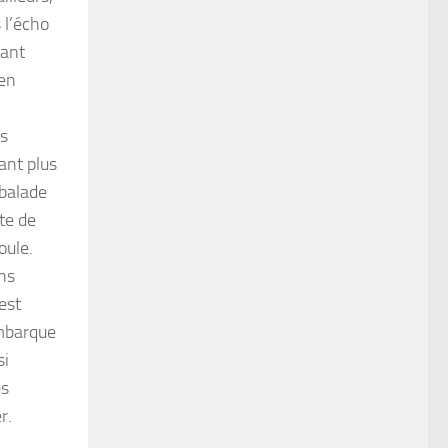
 l’écho
tant
ien
es
ant plus
balade
te de
oule.
ans
 est
embarque
si
us
er.