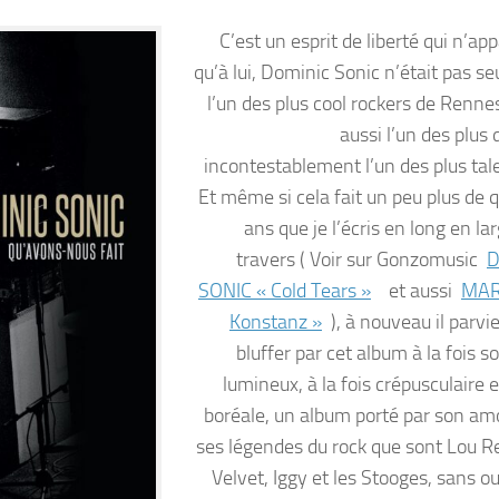
C’est un esprit de liberté qui n’ap
qu’à lui, Dominic Sonic n’était pas s
l’un des plus cool rockers de Rennes,
aussi l’un des plus 
incontestablement l’un des plus tal
Et même si cela fait un peu plus de 
ans que je l’écris en long en la
travers ( Voir sur Gonzomusic
D
SONIC « Cold Tears »
et aussi
MAR
Konstanz »
), à nouveau il parvi
bluffer par cet album à la fois 
lumineux, à la fois crépusculaire 
boréale, un album porté par son am
ses légendes du rock que sont Lou Re
Velvet, Iggy et les Stooges, sans ou