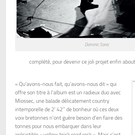
Dominic Sonic
complété, pour devenir ce joli projet enfin about
« Qu’avons-nous fait, qu’avons-nous dit » qui
offre son titre à l’album est un radieux duo avec
Miossec, une balade délicatement country
intemporelle de 2’ 42’’ de bonheur où ces deux
voix bretonnes n’ont guère besoin d’en faire des
tonnes pour nous embarquer dans leur
irrésistible « yellow brick road rock ». Mais c’est