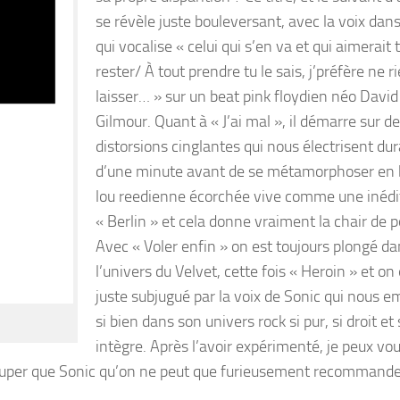
se révèle juste bouleversant, avec la voix dans
qui vocalise « celui qui s’en va et qui aimerait 
rester/ À tout prendre tu le sais, j’préfère ne r
laisser… » sur un beat pink floydien néo David
Gilmour. Quant à « J’ai mal », il démarre sur d
distorsions cinglantes qui nous électrisent dur
d’une minute avant de se métamorphoser en 
lou reedienne écorchée vive comme une inédi
« Berlin » et cela donne vraiment la chair de p
Avec « Voler enfin » on est toujours plongé d
l’univers du Velvet, cette fois « Heroin » et on
juste subjugué par la voix de Sonic qui nous 
si bien dans son univers rock si pur, si droit et 
intègre. Après l’avoir expérimenté, je peux vo
si super que Sonic qu’on ne peut que furieusement recommand