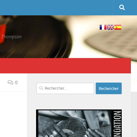
 S. Thompson
0
Rechercher :