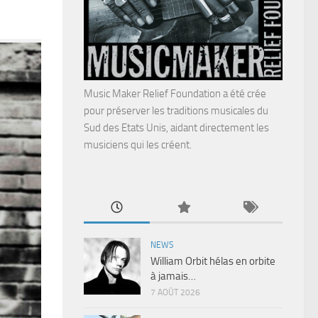
Music Maker Relief Foundation a été crée
pour préserver les traditions musicales du
Sud des Etats Unis, aidant directement les
musiciens qui les créent.
NEWS
William Orbit hélas en orbite
à jamais…
7 AOÛT 2026