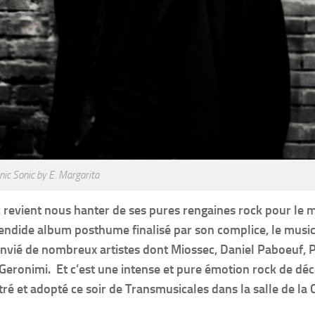
ic Sonic by E. Margarita
c revient nous hanter de ses pures rengaines rock pour le m
plendide album posthume finalisé par son complice, le musi
nvié de nombreux artistes dont Miossec, Daniel Paboeuf, P
ronimi. Et c’est une intense et pure émotion rock de déc
ré et adopté ce soir de Transmusicales dans la salle de la C