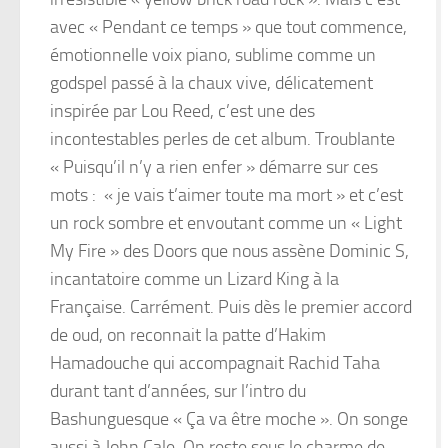
avec « Pendant ce temps » que tout commence,
émotionnelle voix piano, sublime comme un
godspel passé à la chaux vive, délicatement
inspirée par Lou Reed, c’est une des
incontestables perles de cet album. Troublante
« Puisqu’il n’y a rien enfer » démarre sur ces
mots : « je vais t’aimer toute ma mort » et c’est
un rock sombre et envoutant comme un « Light
My Fire » des Doors que nous assène Dominic S,
incantatoire comme un Lizard King à la
Française. Carrément. Puis dès le premier accord
de oud, on reconnait la patte d’Hakim
Hamadouche qui accompagnait Rachid Taha
durant tant d’années, sur l’intro du
Bashunguesque « Ça va être moche ». On songe
aussi à John Cale. On reste sous le charme de