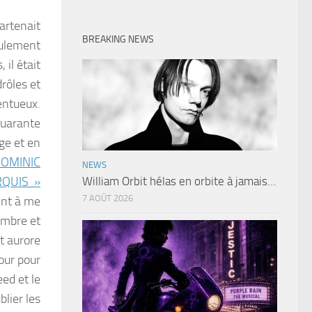
partenait
BREAKING NEWS
eulement
 il était
drôles et
entueux.
quarante
rge et en
OMINIC
NEWS
QUIS »
William Orbit hélas en orbite à jamais…
7 AOÛT 2026
ent à me
sombre et
et aurore
our pour
ed et le
blier les