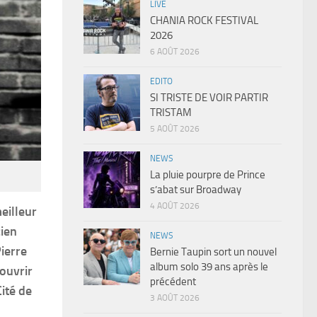
LIVE
CHANIA ROCK FESTIVAL
2026
6 AOÛT 2026
EDITO
SI TRISTE DE VOIR PARTIR
TRISTAM
5 AOÛT 2026
NEWS
La pluie pourpre de Prince
s’abat sur Broadway
4 AOÛT 2026
eilleur
cien
NEWS
ierre
Bernie Taupin sort un nouvel
album solo 39 ans après le
ouvrir
précédent
ité de
3 AOÛT 2026