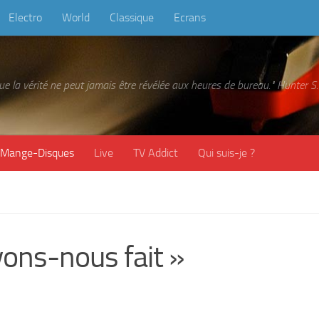
Electro
World
Classique
Ecrans
 que la vérité ne peut jamais être révélée aux heures de bureau." Hunter
Mange-Disques
Live
TV Addict
Qui suis-je ?
ons-nous fait »