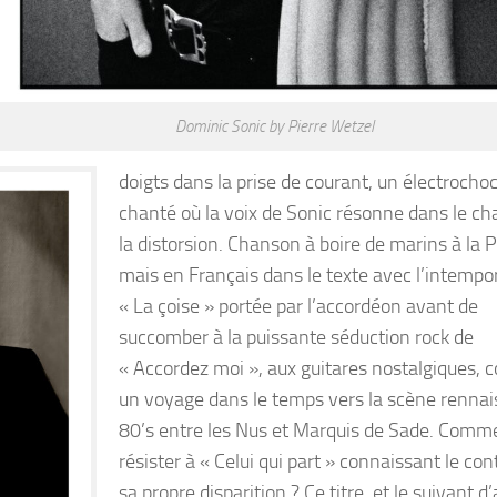
Dominic Sonic by Pierre Wetzel
doigts dans la prise de courant, un électrochoc
chanté où la voix de Sonic résonne dans le ch
la distorsion. Chanson à boire de marins à la 
mais en Français dans le texte avec l’intempor
« La çoise » portée par l’accordéon avant de
succomber à la puissante séduction rock de
« Accordez moi », aux guitares nostalgiques,
un voyage dans le temps vers la scène rennai
80’s entre les Nus et Marquis de Sade. Comm
résister à « Celui qui part » connaissant le co
sa propre disparition ? Ce titre, et le suivant d’a