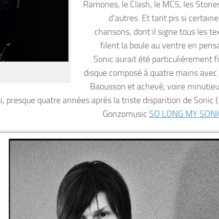
Ramones, le Clash, le MC5, les Stones
d’autres. Et tant pis si certain
chansons, dont il signe tous les te
filent la boule au ventre en pensa
Sonic aurait été particulièrement f
disque composé à quatre mains ave
Baousson et achevé, voire minuti
i, presque quatre années après la triste disparition de Sonic (
Gonzomusic
SO LONG MY SONI