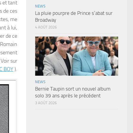
 et tant
NEWS
es de ces
La pluie pourpre de Prince s’abat sur
xtes, me
Broadway
nt à lui,
4 AOÛT 2026
ier de ce
c Romain
eusement
 Voir sur
C BOY
).
NEWS
Bernie Taupin sort un nouvel album
solo 39 ans après le précédent
3 AOÛT 2026