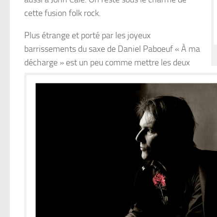
cette fusion folk rock.
Plus étrange et porté par les joyeux
barrissements du saxe de Daniel Paboeuf « À ma
décharge » est un peu comme mettre les deux