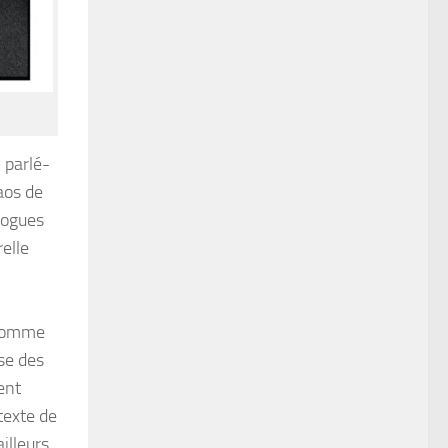
 parlé-
aos de
Pogues
elle
 comme
se des
ent
ntexte de
illeurs,