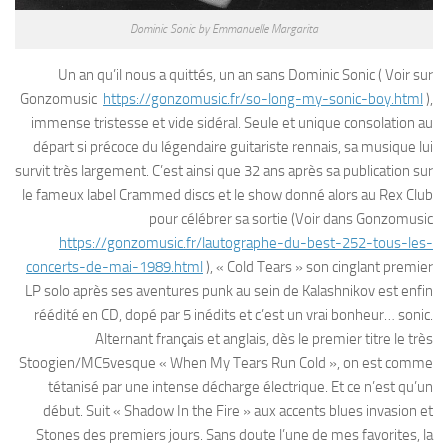
Dominic Sonic by Emmanuelle Margarita
Un an qu’il nous a quittés, un an sans Dominic Sonic ( Voir sur
Gonzomusic
https://gonzomusic.fr/so-long-my-sonic-boy.html
),
immense tristesse et vide sidéral. Seule et unique consolation au
départ si précoce du légendaire guitariste rennais, sa musique lui
survit très largement. C’est ainsi que 32 ans après sa publication sur
le fameux label Crammed discs et le show donné alors au Rex Club
pour célébrer sa sortie (Voir dans Gonzomusic
https://gonzomusic.fr/lautographe-du-best-252-tous-les-
concerts-de-mai-1989.html
), « Cold Tears » son cinglant premier
LP solo après ses aventures punk au sein de Kalashnikov est enfin
réédité en CD, dopé par 5 inédits et c’est un vrai bonheur… sonic.
Alternant français et anglais, dès le premier titre le très
Stoogien/MC5vesque « When My Tears Run Cold », on est comme
tétanisé par une intense décharge électrique. Et ce n’est qu’un
début. Suit « Shadow In the Fire » aux accents blues invasion et
Stones des premiers jours. Sans doute l’une de mes favorites, la