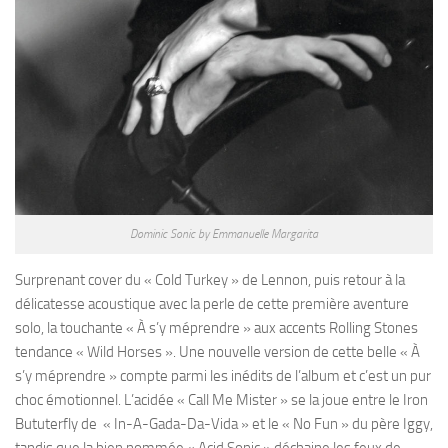
Dominic Sonic by Emmanuelle Margarita
Surprenant cover du « Cold Turkey » de Lennon, puis retour à la
délicatesse acoustique avec la perle de cette première aventure
solo, la touchante « À s’y méprendre » aux accents Rolling Stones
tendance « Wild Horses ». Une nouvelle version de cette belle « À
s’y méprendre » compte parmi les inédits de l’album et c’est un pur
choc émotionnel. L’acidée « Call Me Mister » se la joue entre le Iron
Bututerfly de « In-A-Gada-Da-Vida » et le « No Fun » du père Iggy,