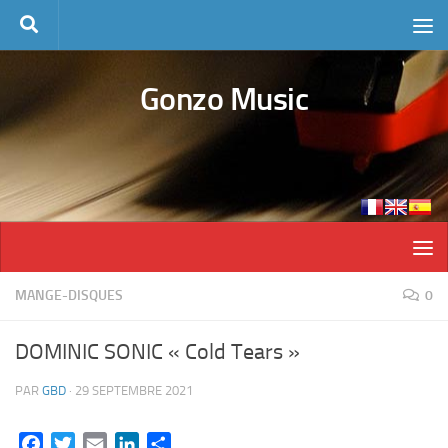
Skip to content
Gonzo Music
MANGE-DISQUES
0
DOMINIC SONIC « Cold Tears »
PAR
GBD
·
29 SEPTEMBRE 2021
Facebook
Twitter
Email
LinkedIn
Partager