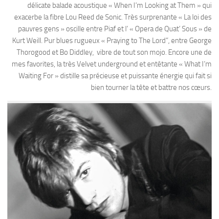
délicate balade acoustique « When I’m Looking at Them » qui
exacerbe la fibre Lou Reed de Sonic. Très surprenante « La loi des
pauvres gens » oscille entre Piaf et l’ « Opera de Quat’ Sous » de
Kurt Weill. Pur blues rugueux « Praying to The Lord”, entre George
Thorogood et Bo Diddley, vibre de tout son mojo. Encore une de
mes favorites, la très Velvet underground et entêtante « What I’m
Waiting For » distille sa précieuse et puissante énergie qui fait si
bien tourner la tête et battre nos cœurs.