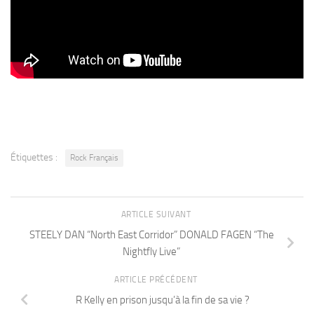
Étiquettes :
Rock Français
ARTICLE SUIVANT
STEELY DAN “North East Corridor” DONALD FAGEN “The
Nightfly Live”
ARTICLE PRÉCÉDENT
R Kelly en prison jusqu’à la fin de sa vie ?