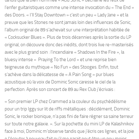
tandis que la bien nommée « Acid Sonic » déchaine les feux de
l’enfer guitaristiques comme une intense invocation du « The End »
des Doors. « I’ll Stay Downtown » c’est un peu « Lady Jane » et la
preuve que les Stones ne sont jamais loin des influences de Sonic,
l’album original de 89 s’achevait sur une interprétation habitée de
« Cocksucker Blues ». Plus de trois décennies après la sortie du LP
original, on découvre donc des inédits, dont trois live re-masterisés
avec le plus grand soin : l’incendiaire « Shadows In the Fire », la
bluesy intense « Praying To the Lord » et une reprise bien
teigneuse du mythique « No Fun » des Stooges. Enfin, tout
s’achève dans la délicatesse de « A Pain Song » pur blues
acoustique où la voix de Dominic Sonic caresse le ciel de la
perfection. Après son concert de 89 au Rex Club j’écrivais :
« Son premier LP chez Crammed a la couleur du psychédélisme
pour un trip Iggy sur lit de riffs métalliques : décidément, Dominic
Sonic, le rocker bionique, n’a pas fini de faire régner sa saine terreur
sur toute notre galaxie. ». Sur la pochette du mini LP de Kalashnikov
face à moi, Dominic m’observe tandis que j’écris ces lignes, et la joie
e l’écouter à nouveau fait qu’il me parait peut être un peu moins