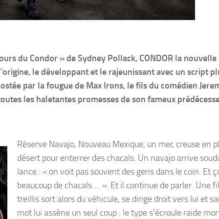
is jours du Condor » de Sydney Pollack, CONDOR la nouvelle 
’origine, le développant et le rajeunissant avec un script p
oostée par la fougue de Max Irons, le fils du comédien Jere
 toutes les haletantes promesses de son fameux prédécesse
Réserve Navajo, Nouveau Mexique, un mec creuse en p
désert pour enterrer des chacals. Un navajo arrive soud
lance : « on voit pas souvent des gens dans le coin. Et ça
beaucoup de chacals…. ». Et il continue de parler. Une fi
treillis sort alors du véhicule, se dirige droit vers lui et s
mot lui assène un seul coup : le type s’écroule raide mort.