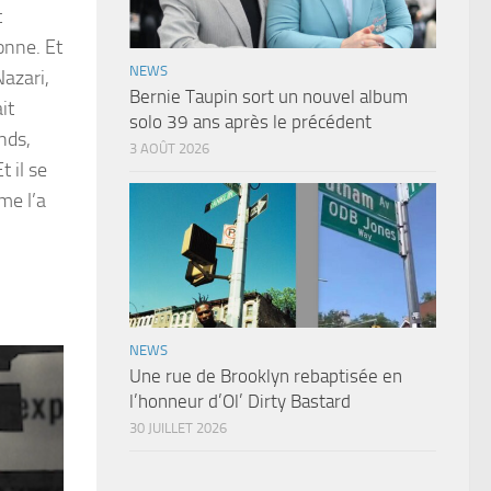
t
onne. Et
NEWS
Nazari,
Bernie Taupin sort un nouvel album
it
solo 39 ans après le précédent
nds,
3 AOÛT 2026
 il se
me l’a
NEWS
Une rue de Brooklyn rebaptisée en
l’honneur d’Ol’ Dirty Bastard
30 JUILLET 2026