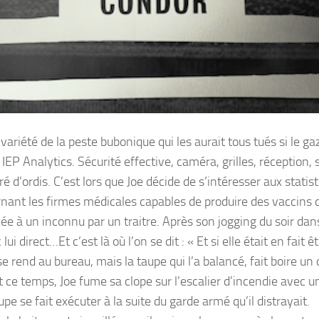
iété de la peste bubonique qui les aurait tous tués si le gaz
 IEP Analytics. Sécurité effective, caméra, grilles, réception,
d’ordis. C’est lors que Joe décide de s’intéresser aux statis
rnant les firmes médicales capables de produire des vaccins 
e à un inconnu par un traitre. Après son jogging du soir dan
 direct…Et c’est là où l’on se dit : « Et si elle était en fait ê
rend au bureau, mais la taupe qui l’a balancé, fait boire un 
nt ce temps, Joe fume sa clope sur l’escalier d’incendie avec u
e se fait exécuter à la suite du garde armé qu’il distrayait.