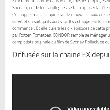
Exactement comme dans le film, tous les employés de la
Soudain, un de leurs collègues se fait exploser la tête d
s’échappe, mais la copine fait le mauvais choix, croise
survit et on sait qu’il court vite. Il s’échappe par le s
commencer. Et elle durera les dix épisodes de cette p
par Rotten Tomatoes, CONDOR semble se ménager un a
complotiste originale du film de Sydney Pollack, ce qu
Diffusée sur la chaine FX depui