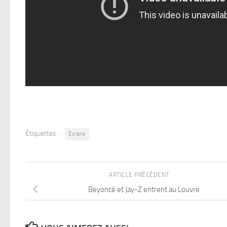
Étiquettes :
Ecrans
ARTICLE PRÉCÉDENT
Beyoncé et Jay-Z entrent au Louvre