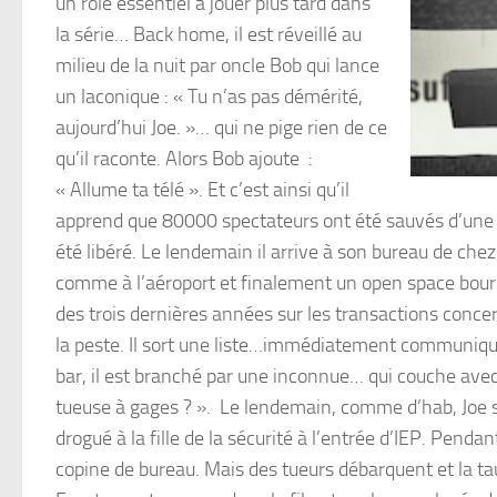
un role essentiel à jouer plus tard dans
la série… Back home, il est réveillé au
milieu de la nuit par oncle Bob qui lance
un laconique : « Tu n’as pas démérité,
aujourd’hui Joe. »… qui ne pige rien de ce
qu’il raconte. Alors Bob ajoute :
« Allume ta télé ». Et c’est ainsi qu’il
apprend que 80000 spectateurs ont été sauvés d’une var
été libéré. Le lendemain il arrive à son bureau de chez
comme à l’aéroport et finalement un open space bourré 
des trois dernières années sur les transactions conce
la peste. Il sort une liste…immédiatement communiqué
bar, il est branché par une inconnue… qui couche avec lui
tueuse à gages ? ». Le lendemain, comme d’hab, Joe se 
drogué à la fille de la sécurité à l’entrée d’IEP. Penda
copine de bureau. Mais des tueurs débarquent et la taup