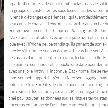
repartent comme si de rien n’était, roulant dans le sable
un groupe de vastes tentes sous lesquelles des scientif
livrent à d’étranges expériences…qui tuent décidément
beaucoup de chacals. Trois ans plus tard…dans un bar d
Georgetown, un quartier huppé de Washington DC, Joe 
(Max Irons) est attablé avec un son pote Sam et sa fem
joue avec l’iPhone de Joe tandis qu’ils parlent de son ex.
checke s’il a Tinder sur son écran. « Tu vas finir seul à b
des pizzas dans ton petit trou à rat », lui lance-t-elle. Et i
elle pianote son Tinder et lui booke une date pour demai
avec une jolie Kathy H inconnue. Back home, Joe se réve
dans son petit appart. Et s’en va faire son jogging, mais
pote qui le trace au GPS, le chope pour l’amener d’urge
une réunion. Joe est analyste à la CIA et un algorithme qu
créé pour scruter les données sur les risques terroristes
encourus en Europe de l’est, donne un résultat inattend