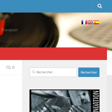
 S. Thompson
0
Rechercher :