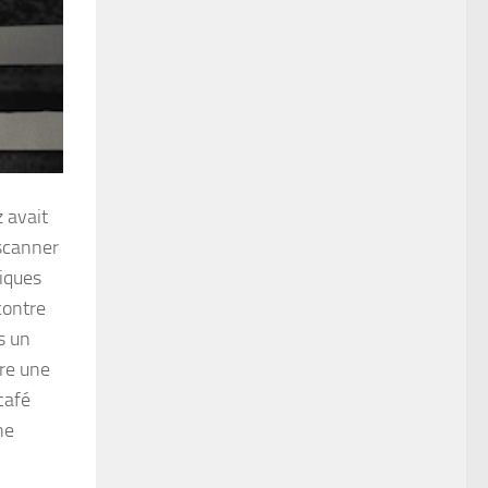
 avait
 scanner
tiques
contre
s un
tre une
café
ne