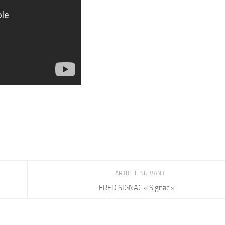
ARTICLE SUIVANT
FRED SIGNAC « Signac »