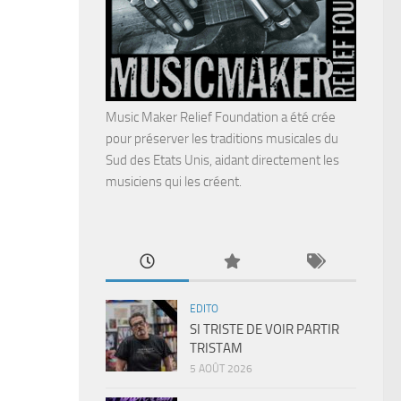
Music Maker Relief Foundation a été crée
pour préserver les traditions musicales du
Sud des Etats Unis, aidant directement les
musiciens qui les créent.
EDITO
SI TRISTE DE VOIR PARTIR
TRISTAM
5 AOÛT 2026