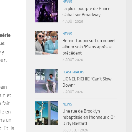
NEWS
La pluie pourpre de Prince
s’abat sur Broadway
4 AOÛT 2026
NEWS
série
Bernie Taupin sort un nouvel
lus
album solo 39 ans après le
my
précédent
ur.
3 AOÛT 2026
FLASH-BACKS
LIONEL RICHIE “Can’t Slow
Down”
lein
2 AOÛT 2026
ain et
 fait
NEWS
Une rue de Brooklyn
lle en
rebaptisée en l’honneur d’Ol’
ans un
Dirty Bastard
 Et ils
30 JUILLET 2026