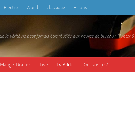
Electro
World
Classique
Ecrans
 que la vérité ne peut jamais être révélée aux heures de bureau." Hunter
Mange-Disques
Live
TV Addict
Qui suis-je ?