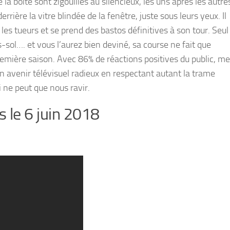
 boite sont zigouillés au silencieux, les uns après les autre
errière la vitre blindée de la fenêtre, juste sous leurs yeux. Il
 les tueurs et se prend des bastos définitives à son tour. Seul
ous-sol…. et vous l’aurez bien deviné, sa course ne fait que
remière saison. Avec 86% de réactions positives du public, m
venir télévisuel radieux en respectant autant la trame
i ne peut que nous ravir.
s le 6 juin 2018