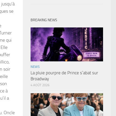
 jusqu’à
iques se
BREAKING NEWS
e
Turner
me qui
 Elle
ouffer
llico,
NEWS
n soir
La pluie pourpre de Prince s’abat sur
ille
Broadway
 son
4 AOÛT 2026
nce à
’il a
u. Oncle