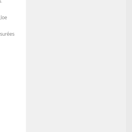
s.
 Joe
esurées