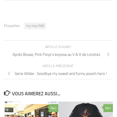
Étiquettes :
Hip-Hop/R&B
ARTICLE SUIVANT
Après Bowie, Pink Floyd s’expose au V & A de Londres
ARTICLE PRÉCÉDENT
Gene Wilder : Goodbye my sweet and funny jewish hero !
VOUS AIMEREZ AUSSI...
0
0