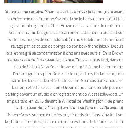
l’époque, une certaine Rihanna, avait osé briser le tabou. Juste avant
la cérémonie des Grammy Awards, la belle barbadienne s’était fait
gravement cogner par Chris Brown dans la voiture de ce dernier.
Néanmoins, Riri badgurl avait osé contre-attaquer en publiant sur
Twitter les images de son (adorable) minois totalement tuméfié et
ravagé par les coups de poings de son boy-friend jaloux. Depuis
lors, et malgré sa condamnation à cinq ans avec sursis, Chris Brown
n’a pas cessé de flirter avec la violence. Trois ans plus tard, dans un
club de SoHo à New York, Brown est mêlé à une baston contre
l’entourage du rapper Drake. Le français Tony Parker comptera
parmi les blessés de cette triste soirée. Six mois après, nouvelle
baston, cette fois avec Frank Ocean et pour une banale place de
parking devant un studio d’enregistrement de West Hollywood. Un
an plus tard, en 2013 devant le W Hotel de Washington, il se prend
le chou avec deux filles qui voulaient se faire un selfie avec lui.
Brown n’a pas supporté que les boy-friends des fans s’invitent sur
la photo. « Comptez pas sur moi pour ces trucs de tarlouzes » a-t-il