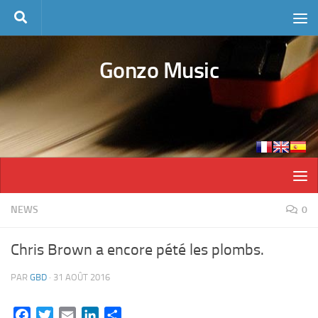
Skip to content
Gonzo Music
NEWS
0
Chris Brown a encore pété les plombs.
PAR
GBD
·
31 AOÛT 2016
Facebook
Twitter
Email
LinkedIn
Partager