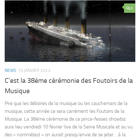
0
NEWS
10 JANVIER 2023
C’est la 38ème cérémonie des Foutoirs de la
Musique
Pire que les déboires de la musique ou les cauchemars de la
musique, cette année ce sera carrément les Foutoirs de la
Musique. La 38éme cérémonie de ce pince-fesses showbiz
aura lieu vendredi 10 février live de la Seine Musicale et au vu
des « nommé(es) » on aurait presqu’envie de se jeter… à la