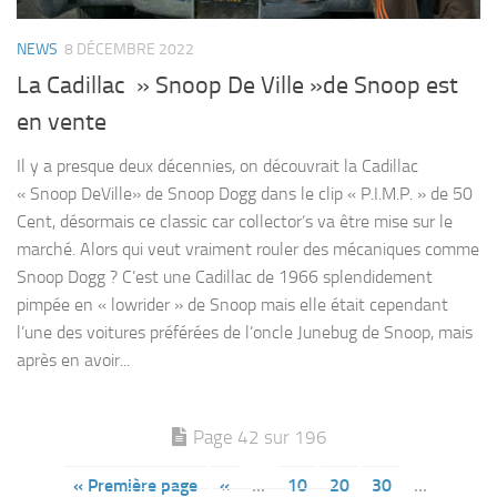
NEWS
8 DÉCEMBRE 2022
La Cadillac » Snoop De Ville »de Snoop est
en vente
Il y a presque deux décennies, on découvrait la Cadillac
« Snoop DeVille» de Snoop Dogg dans le clip « P.I.M.P. » de 50
Cent, désormais ce classic car collector’s va être mise sur le
marché. Alors qui veut vraiment rouler des mécaniques comme
Snoop Dogg ? C’est une Cadillac de 1966 splendidement
pimpée en « lowrider » de Snoop mais elle était cependant
l’une des voitures préférées de l’oncle Junebug de Snoop, mais
après en avoir...
Page 42 sur 196
« Première page
«
…
10
20
30
…