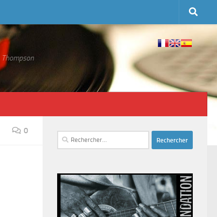
 S. Thompson
0
Rechercher :