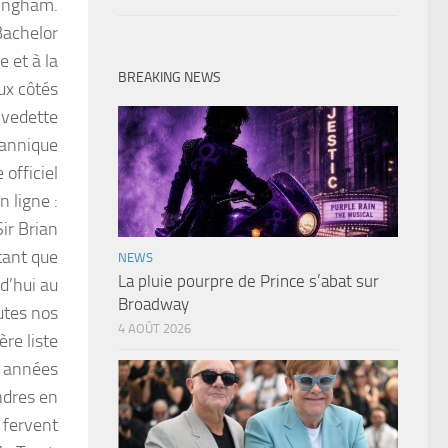
kingham.
 Bachelor
 et à la
BREAKING NEWS
aux côtés
 vedette
itannique
officiel
n ligne :
Sir Brian
tant que
NEWS
La pluie pourpre de Prince s’abat sur
d’hui au
Broadway
utes nos
4 AOÛT 2026
ère liste
s années
ndres en
 fervent