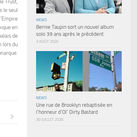
e Trust,
 le seul
l’Empire
NEWS
nique en
Bernie Taupin sort un nouvel album
solo 39 ans après le précédent
palais de
3 AOÛT 2026
n lors du
onarque.
NEWS
Une rue de Brooklyn rebaptisée en
l’honneur d’Ol’ Dirty Bastard
30 JUILLET 2026