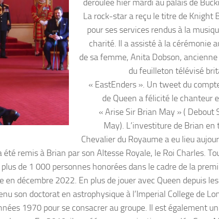
déroulée hier mardi au palais de Buc
La rock-star a reçu le titre de Knight
pour ses services rendus à la musique
charité. Il a assisté à la cérémonie 
de sa femme, Anita Dobson, ancienne
du feuilleton télévisé br
« EastEnders ». Un tweet du compte 
de Queen a félicité le chanteur e
« Arise Sir Brian May » ( Debout 
May). L’investiture de Brian en 
Chevalier du Royaume a eu lieu aujour
a été remis à Brian par son Altesse Royale, le Roi Charles. To
 des plus de 1 000 personnes honorées dans le cadre de la premi
cée en décembre 2022. En plus de jouer avec Queen depuis le
enu son doctorat en astrophysique à l’Imperial College de Lo
nnées 1970 pour se consacrer au groupe. Il est également un