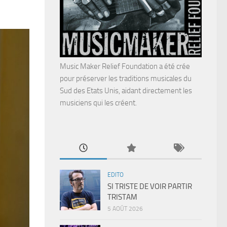
Music Maker Relief Foundation a été crée
pour préserver les traditions musicales du
Sud des Etats Unis, aidant directement les
musiciens qui les créent.
EDITO
SI TRISTE DE VOIR PARTIR
TRISTAM
5 AOÛT 2026