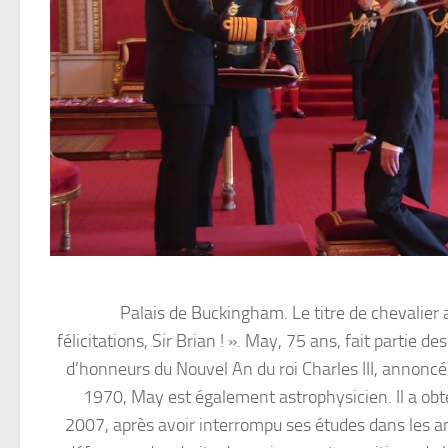
Palais de Buckingham. Le titre de chevalier 
félicitations, Sir Brian ! ». May, 75 ans, fait partie
d’honneurs du Nouvel An du roi Charles III, annon
1970, May est également astrophysicien. Il a obt
2007, après avoir interrompu ses études dans les a