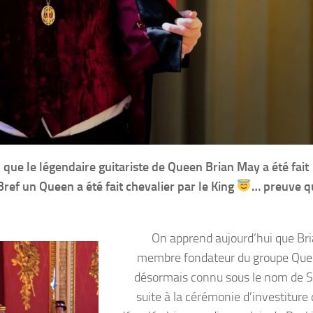
ue le légendaire guitariste de Queen Brian May a été fait
Bref un Queen a été fait chevalier par le King
… preuve qu
On apprend aujourd’hui que Br
membre fondateur du groupe Que
désormais connu sous le nom de Si
suite à la cérémonie d’investiture 