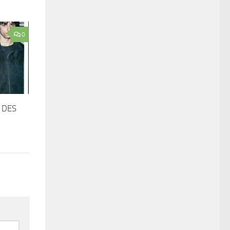
0
 DES