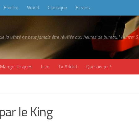
Electro
World
Classique
Ecrans
 que la vérité ne peut jamais être révélée aux heures de bureau." Hunter
Mange-Disques
Live
TV Addict
Qui suis-je ?
par le King