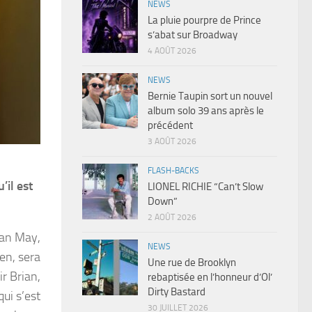
NEWS
La pluie pourpre de Prince
s’abat sur Broadway
4 AOÛT 2026
NEWS
Bernie Taupin sort un nouvel
album solo 39 ans après le
précédent
3 AOÛT 2026
FLASH-BACKS
’il est
LIONEL RICHIE “Can’t Slow
Down”
2 AOÛT 2026
ian May,
NEWS
en, sera
Une rue de Brooklyn
r Brian,
rebaptisée en l’honneur d’Ol’
Dirty Bastard
qui s’est
30 JUILLET 2026