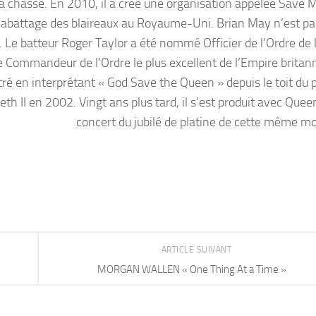
la chasse. En 2010, il a créé une organisation appelée Save M
l’abattage des blaireaux au Royaume-Uni. Brian May n’est pas
 Le batteur Roger Taylor a été nommé Officier de l’Ordre de 
de Commandeur de l’Ordre le plus excellent de l’Empire britan
stré en interprétant « God Save the Queen » depuis le toit du 
eth II en 2002. Vingt ans plus tard, il s’est produit avec Quee
concert du jubilé de platine de cette même m
ARTICLE SUIVANT
MORGAN WALLEN « One Thing At a Time »