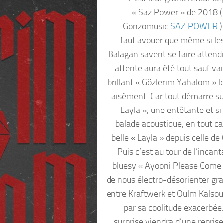
« Saz Power » de 2018 ( 
Gonzomusic
SAZ POWER
)
faut avouer que même si le
Balagan savent se faire attendr
attente aura été tout sauf va
brillant « Gözlerim Yahalom » l
aisément. Car tout démarre sur
Layla », une entêtante et si
balade acoustique, en tout ca
belle « Layla » depuis celle de
Puis c’est au tour de l’incant
bluesy « Ayooni Please Com
de nous électro-désorienter g
entre Kraftwerk et Oulm Kalso
par sa coolitude exacerbée.
surprise viendra d’une reprise