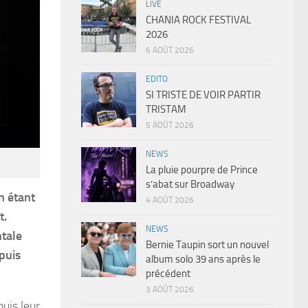
LIVE
CHANIA ROCK FESTIVAL
2026
6 AOÛT 2026
EDITO
SI TRISTE DE VOIR PARTIR
TRISTAM
5 AOÛT 2026
NEWS
La pluie pourpre de Prince
s’abat sur Broadway
n étant
4 AOÛT 2026
t.
NEWS
ntale
Bernie Taupin sort un nouvel
puis
album solo 39 ans après le
précédent
3 AOÛT 2026
puis leur