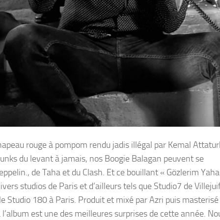
apeau rouge à pompom rendu jadis illégal par Kemal Attatur
. Punks du levant à jamais, nos Boogie Balagan peuvent se
eppelin., de Taha et du Clash. Et ce bouillant « Gözlerim Yaha
ers studios de Paris et d’ailleurs tels que Studio7 de Villejui
 Studio 180 à Paris. Produit et mixé par Azri puis masterisé
à l’album est une des meilleures surprises de cette année. No