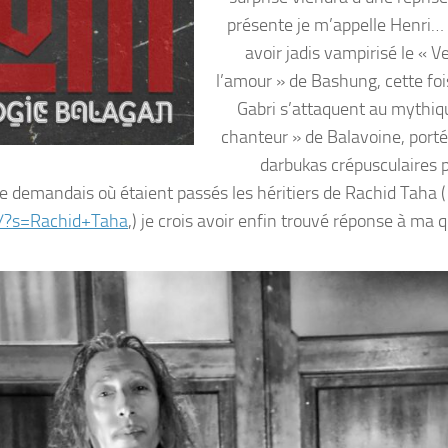
présente je m’appelle Henri…
avoir jadis vampirisé le « V
l’amour » de Bashung, cette fois
Gabri s’attaquent au mythi
chanteur » de Balavoine, porté
darbukas crépusculaires 
 me demandais où étaient passés les héritiers de Rachid Taha (
r/?s=Rachid+Taha
,) je crois avoir enfin trouvé réponse à ma 