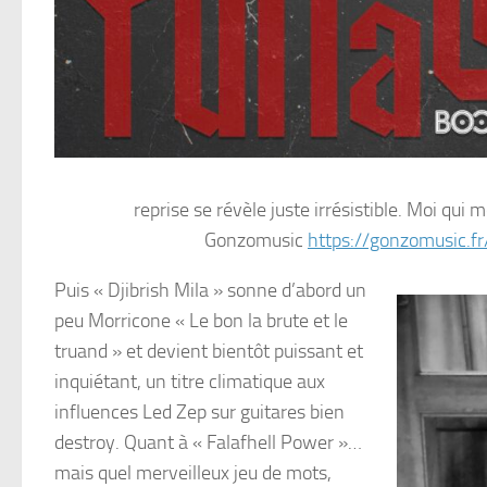
reprise se révèle juste irrésistible. Moi qui
Gonzomusic
https://gonzomusic.f
Puis « Djibrish Mila » sonne d’abord un
peu Morricone « Le bon la brute et le
truand » et devient bientôt puissant et
inquiétant, un titre climatique aux
influences Led Zep sur guitares bien
destroy. Quant à « Falafhell Power »…
mais quel merveilleux jeu de mots,