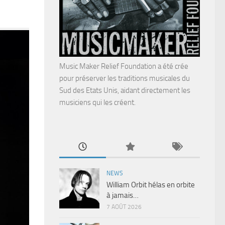
Music Maker Relief Foundation a été crée
pour préserver les traditions musicales du
Sud des Etats Unis, aidant directement les
musiciens qui les créent.
NEWS
William Orbit hélas en orbite
à jamais…
7 AOÛT 2026