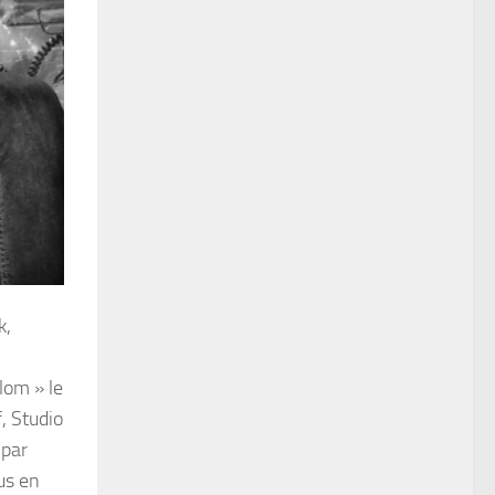
k,
lom » le
f, Studio
 par
us en