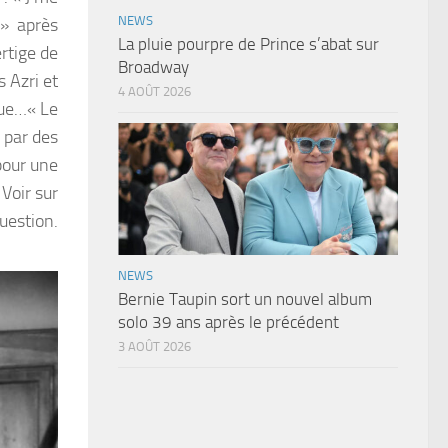
NEWS
 » après
La pluie pourpre de Prince s’abat sur
ertige de
Broadway
 Azri et
4 AOÛT 2026
que…« Le
 par des
pour une
 Voir sur
question.
NEWS
Bernie Taupin sort un nouvel album
solo 39 ans après le précédent
3 AOÛT 2026