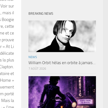
Voir sur
 , mais il
BREAKING NEWS
s Boogie
e, cette
ine et ce
e prouve
 « At Li
 délicate
NEWS
s la plus
William Orbit hélas en orbite à jamais…
 Clapton.
7 AOÛT 2026
atoire et
e Home »
ravement
um porté
 Mais la
 : « J’me