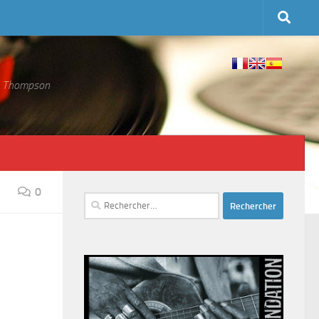
 S. Thompson
0
Rechercher :