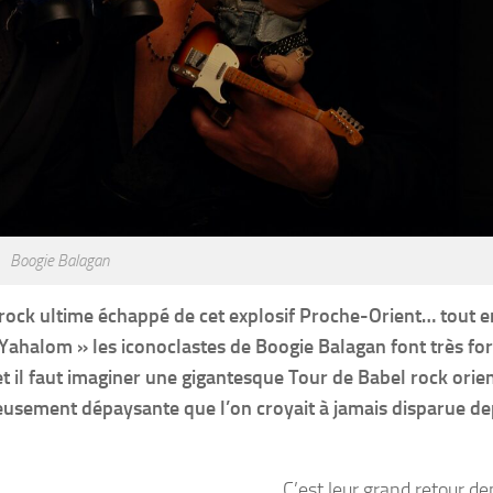
Boogie Balagan
de rock ultime échappé de cet explosif Proche-Orient… tout e
 Yahalom » les iconoclastes de Boogie Balagan font très for
et il faut imaginer une gigantesque Tour de Babel rock orie
ieusement dépaysante que l’on croyait à jamais disparue de
C’est leur grand retour de