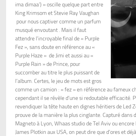
ima dimaa’) » oscille quelque part entre
King Krimsom et Stevie Ray Vaughan
pour nous captiver comme un parfum
musqué envoutant . Mais il faut
attendre l’incroyable final de « Purple
Fez », sans doute en référence au «
Purple Haze » de Jimi et aussi au «
Purple Rain » de Prince, pour
succomber au titre le plus puissant de
l’album. Certes, le jeu de mots est gros
comme un camion : « fez » en référence au fameux ch
cependant il se révèle d’une si redoutable efficacité
revendiquer la tête haute en dignes héritiers de Led Z
prouve de la manière la plus cinglante. Capturé dans div
Magneto à Lyon, Whaas studio de Tel Aviv ou encore le
James Plotkin aux USA, on peut dire que d’ores et déj