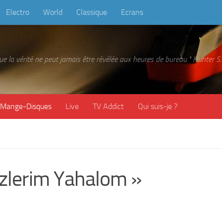
Electro
World
Classique
Ecrans
 que la vérité ne peut jamais être révélée aux heures de bureau." Hunter
Mange-Disques
Live
TV Addict
Qui suis-je ?
lerim Yahalom »