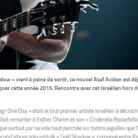
ow » vient à peine de sortir, ce nouvel Asaf Avidan est dé
er cette année 2015. Rencontre avec cet Israélien hors d
/ One Day » était le tout premier artiste Israélien à décroc
fallait remonter à Esther Ofarim et son « Cinderella Rockefell
ue surtout par sa voix haut perchée sur talons aiguilles que l
econd album solo intitulé « Gold Shadow », composé entre Pa