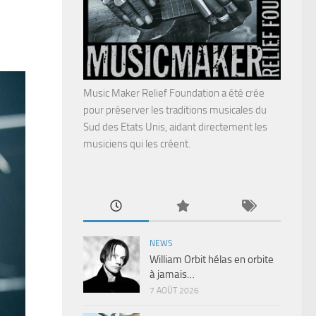
Music Maker Relief Foundation a été crée
pour préserver les traditions musicales du
Sud des Etats Unis, aidant directement les
musiciens qui les créent.
NEWS
William Orbit hélas en orbite
à jamais…
7 AOÛT 2026