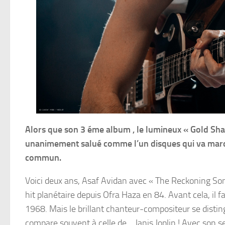
Alors que son 3 éme album , le lumineux « Gold Shad
unanimement salué comme l’un disques qui va marqu
commun.
Voici deux ans, Asaf Avidan avec « The Reckoning Song
hit planétaire depuis Ofra Haza en 84. Avant cela, il 
1968. Mais le brillant chanteur-compositeur se disting
compare souvent à celle de… Janis Joplin ! Avec son s