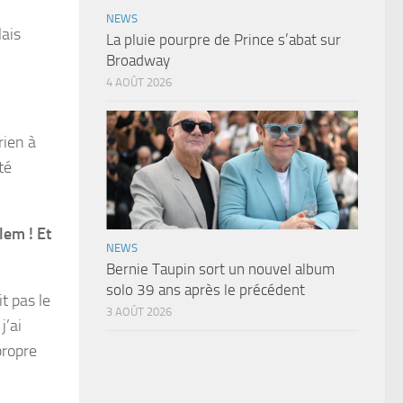
NEWS
ais
La pluie pourpre de Prince s’abat sur
Broadway
4 AOÛT 2026
rien à
té
lem ! Et
NEWS
Bernie Taupin sort un nouvel album
solo 39 ans après le précédent
it pas le
3 AOÛT 2026
j’ai
propre