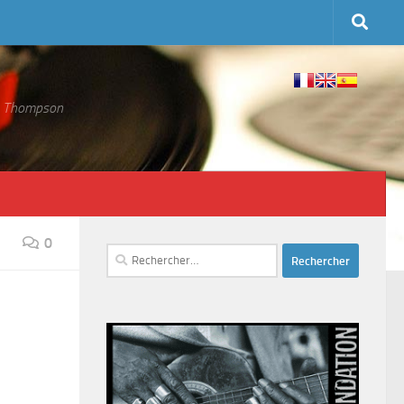
 S. Thompson
0
Rechercher :