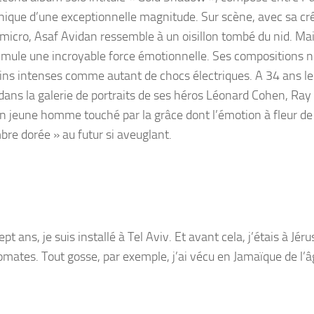
ique d’une exceptionnelle magnitude. Sur scène, avec sa crê
 micro, Asaf Avidan ressemble à un oisillon tombé du nid. Ma
issimule une incroyable force émotionnelle. Ses compositions 
ins intenses comme autant de chocs électriques. A 34 ans le
 dans la galerie de portraits de ses héros Léonard Cohen, Ray
n jeune homme touché par la grâce dont l’émotion à fleur de
re dorée » au futur si aveuglant.
ept ans, je suis installé à Tel Aviv. Et avant cela, j’étais à Jér
omates. Tout gosse, par exemple, j’ai vécu en Jamaïque de l’â