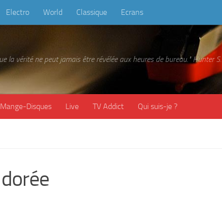
Electro
World
Classique
Ecrans
 que la vérité ne peut jamais être révélée aux heures de bureau." Hunter
Mange-Disques
Live
TV Addict
Qui suis-je ?
 dorée