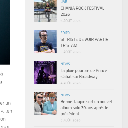
LIVE
CHANIA ROCK FESTIVAL
2026
6 AOÛT 2026
EDITO
SI TRISTE DE VOIR PARTIR
TRISTAM
5 AOÛT 2026
NEWS
La pluie pourpre de Prince
jà
s’abat sur Broadway
u
4 AOÛT 2026
NEWS
Bernie Taupin sort un nouvel
her un
album solo 39 ans après le
a »…en
précédent
’on
3 AOÛT 2026
ris et