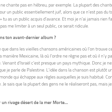
je ne chante pas en hébreu, par exemple. La plupart des chant
 pour un public essentiellement juif, alors que ce n’est pas du
 » tu as un public acquis d’avance. Et moi je n’ai jamais rien fa
as me limiter à un seul public, ce serait ridicule.
ns ton avant-dernier album ?
e que dans les vieilles chansons américaines où l’on trouve c
 manière Mexicaine, là où l’ordre ne règne pas et où il n’y pas
e. Venant d’Israël c’est presque un pays mythique. Donc je n
que je parle de Palestine. L’idée dans la chanson est plutôt un
n monde qui échappe aux règles auxquelles je suis habitué. 
Je sais que la plupart des gens ne le réaliseront pas, mais je
r un rivage désert de la mer Morte…