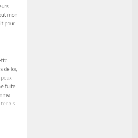
eurs
 tout mon
it pour
ette
 de loi,
e peux
e fuite
Comme
 tenais