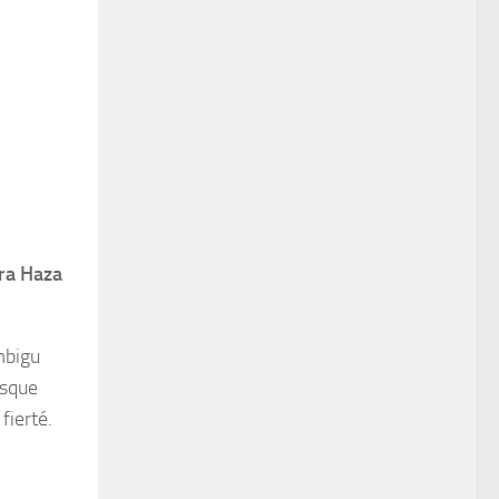
fra Haza
mbigu
rsque
fierté.