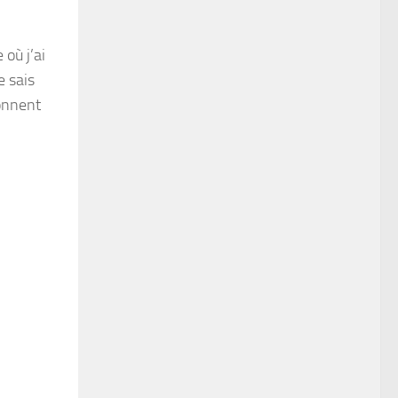
 où j’ai
e sais
sonnent