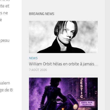
te et
is ne
BREAKING NEWS
ne
 peau
NEWS
William Orbit hélas en orbite à jamais…
7 AOÛT 2026
usalem
ge de 8