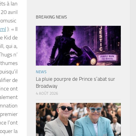
ts à Ian
20 avril
BREAKING NEWS
nzomusic
tml
): « Il
re Kid de
, qui a,
Thugs n’
osthumes
puisqu’il
NEWS
La pluie pourpre de Prince s’abat sur
lifier de
Broadway
ince ont
4 AOÛT 2026
galement
amnation
e premier
nce l’ont
loquer la