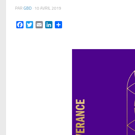
PAR
GBD
·
10 AVRIL 2019
Facebook
Twitter
Email
LinkedIn
Partager