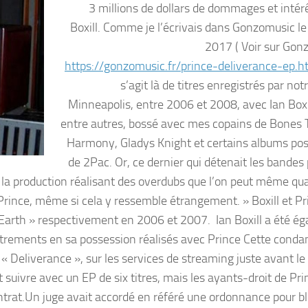
3 millions de dollars de dommages et intérê
Boxill. Comme je l’écrivais dans Gonzomusic le 
2017 ( Voir sur Go
https://gonzomusic.fr/prince-deliverance-ep.h
s’agit là de titres enregistrés par not
Minneapolis, entre 2006 et 2008, avec Ian Boxill
entre autres, bossé avec mes copains de Bones 
Harmony, Gladys Knight et certains albums p
de 2Pac. Or, ce dernier qui détenait les bandes 
 à la production réalisant des overdubs que l’on peut même qua
rince, même si cela y ressemble étrangement. » Boxill et Pr
t Earth » respectivement en 2006 et 2007. Ian Boxill a été é
strements en sa possession réalisés avec Prince Cette cond
, « Deliverance », sur les services de streaming juste avant l
 suivre avec un EP de six titres, mais les ayants-droit de Pri
contrat.Un juge avait accordé en référé une ordonnance pour b