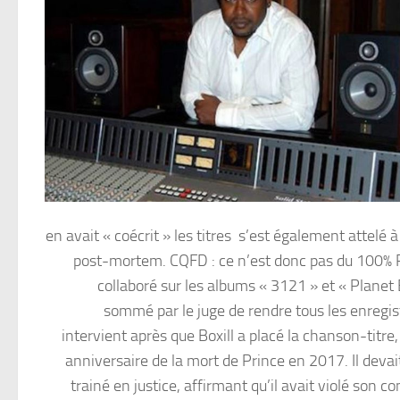
en avait « coécrit » les titres s’est également attelé
post-mortem. CQFD : ce n’est donc pas du 100% P
collaboré sur les albums « 3121 » et « Plane
sommé par le juge de rendre tous les enregi
intervient après que Boxill a placé la chanson-titre
anniversaire de la mort de Prince en 2017. Il devait
trainé en justice, affirmant qu’il avait violé son 