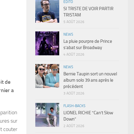
EDITO
SI TRISTE DE VOIR PARTIR
TRISTAM
5 AOÛT 2026
NEWS
La pluie pourpre de Prince
s’abat sur Broadway
4 AOÛT 2026
NEWS
Bernie Taupin sort un nouvel
album solo 39 ans après le
it de
précédent
nier a
3 AOÛT 2026
FLASH-BACKS
sparition
LIONEL RICHIE “Can’t Slow
Down”
eures sur
2 AOÛT 2026
t couter