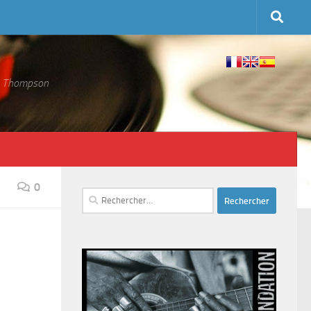
 S. Thompson
0
Rechercher :