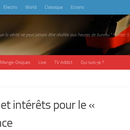
Electro
World
Classique
Ecrans
 que la vérité ne peut jamais être révélée aux heures de bureau." Hunter
Mange-Disques
Live
TV Addict
Qui suis-je ?
 intérêts pour le «
nce