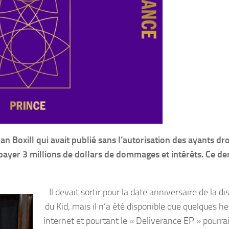
an Boxill qui avait publié sans l’autorisation des ayants dro
payer 3 millions de dollars de dommages et intérêts. Ce der
Il devait sortir pour la date anniversaire de la di
du Kid, mais il n’a été disponible que quelques h
internet et pourtant le « Deliverance EP » pourrai