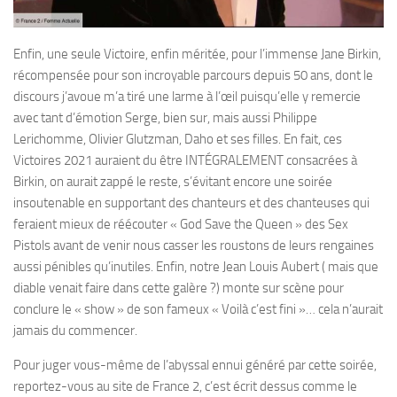
Enfin, une seule Victoire, enfin méritée, pour l’immense Jane Birkin,
récompensée pour son incroyable parcours depuis 50 ans, dont le
discours j’avoue m’a tiré une larme à l’œil puisqu’elle y remercie
avec tant d’émotion Serge, bien sur, mais aussi Philippe
Lerichomme, Olivier Glutzman, Daho et ses filles. En fait, ces
Victoires 2021 auraient du être INTÉGRALEMENT consacrées à
Birkin, on aurait zappé le reste, s’évitant encore une soirée
insoutenable en supportant des chanteurs et des chanteuses qui
feraient mieux de réécouter « God Save the Queen » des Sex
Pistols avant de venir nous casser les roustons de leurs rengaines
aussi pénibles qu’inutiles. Enfin, notre Jean Louis Aubert ( mais que
diable venait faire dans cette galère ?) monte sur scène pour
conclure le « show » de son fameux « Voilà c’est fini »… cela n’aurait
jamais du commencer.
Pour juger vous-même de l’abyssal ennui généré par cette soirée,
reportez-vous au site de France 2, c’est écrit dessus comme le