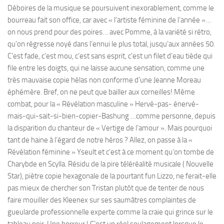
Déboires de la musique se poursuivent inexorablement, comme le
bourreau fait son office, car avec « l’artiste féminine de l’année »…
on nous prend pour des poires… avec Pomme, à la variété si rétro,
qu’on régresse noyé dans l’ennui le plus total, jusqu’aux années 50.
C’est fade, c’est mou, c’est sans esprit, c’est un filet d’eau tiède qui
file entre les doigts, qui ne laisse aucune sensation, comme une
très mauvaise copie hélas non conforme d’une Jeanne Moreau
éphémère. Bref, on ne peut que bailler aux corneilles! Même
combat, pour la « Révélation masculine » Hervé-pas- énervé-
mais-qui-sait-si-bien-copier-Bashung …comme personne, depuis
la disparition du chanteur de « Vertige de l’amour ». Mais pourquoi
tant de haine à l’égard de notre héros ? Allez, on passe à la «
Révélation féminine » Yseult et c’est à ce moment qu’on tombe de
Charybde en Scylla. Résidu de la pire téléréalité musicale ( Nouvelle
Star), piètre copie hexagonale de la pourtant fun Lizzo, ne ferait-elle
pas mieux de chercher son Tristan plutôt que de tenter de nous
faire mouiller des Kleenex sur ses saumâtres complaintes de
gueularde professionnelle experte comme la craie qui grince sur le