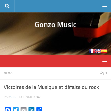
Skip to content
Gonzo Music
NEWS
1
Victoires de la Musique et défaite du rock
PAR
GBD
·
13 FÉVRIER 2021
Facebook
Twitter
Email
LinkedIn
Partager