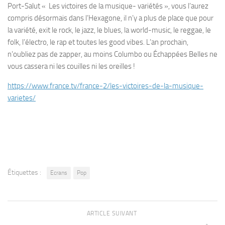
Port-Salut « Les victoires de la musique- variétés », vous l’aurez
compris désormais dans l’Hexagone, il n’y a plus de place que pour
la variété, exit le rock, le jazz, le blues, la world-music, le reggae, le
folk, l’électro, le rap et toutes les good vibes. L’an prochain,
n’oubliez pas de zapper, au moins Columbo ou Échappées Belles ne
vous cassera ni les couilles ni les oreilles !
https://www.france.tv/france-2/les-victoires-de-la-musique-
varietes/
Étiquettes :
Ecrans
Pop
ARTICLE SUIVANT