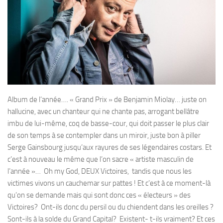
Album de l’année…. « Grand Prix » de Benjamin Miolay… juste on
hallucine, avec un chanteur qui ne chante pas, arrogant bellâtre
imbu de lui-même, coq de basse-cour, qui doit passer le plus clair
de son temps à se contempler dans un miroir, juste bon à piller
Serge Gainsbourg jusqu’aux rayures de ses légendaires costars. Et
c’est à nouveau le même que l’on sacre « artiste masculin de
l’année »… Oh my God, DEUX Victoires, tandis que nous les
victimes vivons un cauchemar sur pattes ! Et c’est à ce moment-là
qu’on se demande mais qui sont donc ces « électeurs » des
Victoires? Ont-ils donc du persil ou du chiendent dans les oreilles ?
Sont-ils à la solde du Grand Capital? Existent- t-ils vraiment? Et ces