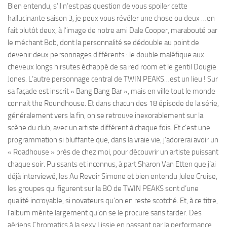
Bien entendu, s’il n’est pas question de vous spoiler cette
hallucinante saison 3, je peux vous révéler une chose ou deux …en
fait plutôt deux, à l’image de notre ami Dale Cooper, marabouté par
le méchant Bob, dont la personnalité se dédouble au point de
devenir deux personnages différents : le double maléfique aux
cheveux longs hirsutes échappé de sa red room et le gentil Dougie
Jones. L’autre personnage central de TWIN PEAKS…est un lieu ! Sur
sa façade est inscrit « Bang Bang Bar », mais en ville tout le monde
connait the Roundhouse. Et dans chacun des 18 épisode de la série,
généralement vers la fin, on se retrouve inexorablement sur la
scène du club, avec un artiste différent à chaque fois. Et c’est une
programmation si bluffante que, dans la vraie vie, j’adorerai avoir un
« Roadhouse » près de chez moi, pour découvrir un artiste puissant
chaque soir. Puissants et inconnus, à part Sharon Van Etten que j’ai
déjà interviewé, les Au Revoir Simone et bien entendu Julee Cruise,
les groupes qui figurent sur la BO de TWIN PEAKS sont d’une
qualité incroyable, si novateurs qu’on en reste scotché. Et, à ce titre,
l’album mérite largement qu’on se le procure sans tarder. Des
aériens Chromatics à la sexy Lissie en passant par la performance