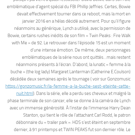
emblématique d’agent spécial du FBI Phillip Jeffries. Certes, Bowie
devait effectivement tourner dans ce reboot, mais la mort en
janvier 2016 en a hélas décidé autrement. Pour qu’il figure
néanmoins au générique, Lynch a utilisé, avec la permission de
Bowie, certains rushes inédits de son film « Twin Peaks : Fire Walk
with Me » de 92. Le retrouver dans l’épisode 15 est un moment
d’une intense émotion. De même, deux personnages
emblématiques de la série nous ont quittés…mais restent
néanmoins présents à l’écran. D’abord, la lunatic « femme à la
buche » (the log lady) Margaret Lanterman (Catherine E.Coulson)
décédée deux semaines après le tournage ( voir sur Gonzomusic
https://gonzomusic.fr/la-femme-a-la-buche-sest-eteinte-cette-
nuit.html
). Dans la série, elle a perdu ses cheveux et malgré la
phase terminale de son cancer, elle se donne à la caméra de Lynch
avec un immense générosité. À l’instar de l’immense Harry Dean
Stanton, qui tient le rôle de l’attachant Carl Rodd, le patron
débonnaire du « trailer park ». HDS s’est éteint en septembre
dernier, à 91 printemps et TWIN PEAKS fut son dernier rôle. Le