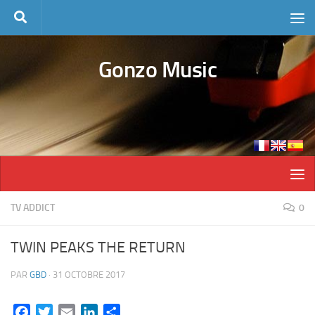
Skip to content
Gonzo Music
TV ADDICT
0
TWIN PEAKS THE RETURN
PAR
GBD
·
31 OCTOBRE 2017
Facebook
Twitter
Email
LinkedIn
Partager