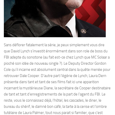
Sans déflorer fatalement la série, je peux simplement vous dire
que David Lynch s’investit énormément dans son role de boss du
FBI adepte du sonotone (au fait est-ce chez Lynch que MC Solaar a
pioché son idée de nouveau single ?). Le Deputy Director Gordon
Cole qu’il incarne est absolument central dans la quête menée pour
retrouver Dale Cooper. D’autre part l’égérie de Lynch, Laura Dern
présente dans tant et tant de ses films fait ici une apparition
incarnant la mystérieuse Diane, la secrétaire de Cooper destinataire
de tant et tant d’enregistrements de la part de l’agent du FBI. Le
reste, vous le connaissez déjà, l’hôtel, les cascades, le diner, le
bureau du shérif, le damné bon café, la tarte à la cerise et l’ombre
tutélaire de Laura Palmer, tout nous parait si familier, que c’est