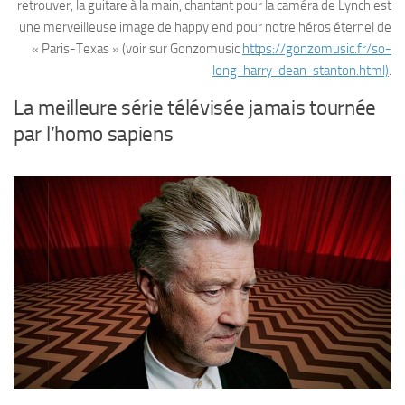
retrouver, la guitare à la main, chantant pour la caméra de Lynch est
une merveilleuse image de happy end pour notre héros éternel de
« Paris-Texas » (voir sur Gonzomusic
https://gonzomusic.fr/so-
long-harry-dean-stanton.html)
.
La meilleure série télévisée jamais tournée
par l’homo sapiens