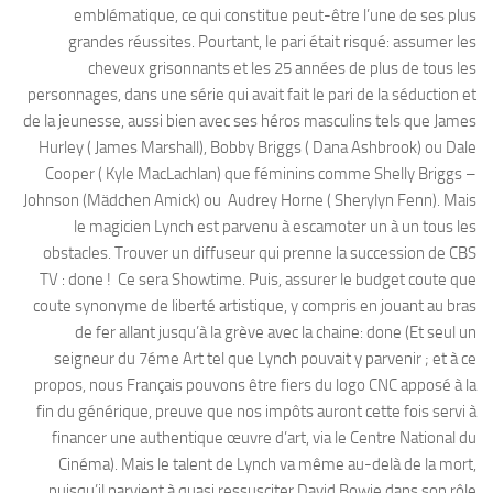
emblématique, ce qui constitue peut-être l’une de ses plus
grandes réussites. Pourtant, le pari était risqué: assumer les
cheveux grisonnants et les 25 années de plus de tous les
personnages, dans une série qui avait fait le pari de la séduction et
de la jeunesse, aussi bien avec ses héros masculins tels que James
Hurley ( James Marshall), Bobby Briggs ( Dana Ashbrook) ou Dale
Cooper ( Kyle MacLachlan) que féminins comme Shelly Briggs –
Johnson (Mädchen Amick) ou Audrey Horne ( Sherylyn Fenn). Mais
le magicien Lynch est parvenu à escamoter un à un tous les
obstacles. Trouver un diffuseur qui prenne la succession de CBS
TV : done ! Ce sera Showtime. Puis, assurer le budget coute que
coute synonyme de liberté artistique, y compris en jouant au bras
de fer allant jusqu’à la grève avec la chaine: done (Et seul un
seigneur du 7éme Art tel que Lynch pouvait y parvenir ; et à ce
propos, nous Français pouvons être fiers du logo CNC apposé à la
fin du générique, preuve que nos impôts auront cette fois servi à
financer une authentique œuvre d’art, via le Centre National du
Cinéma). Mais le talent de Lynch va même au-delà de la mort,
puisqu’il parvient à quasi ressusciter David Bowie dans son rôle