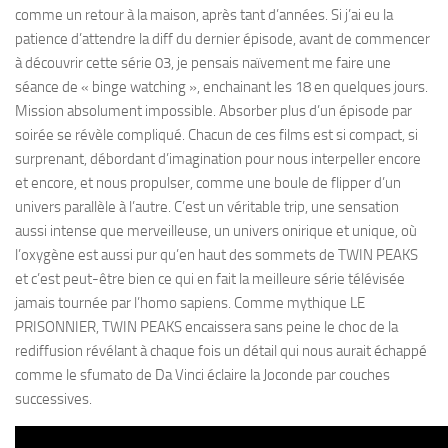
comme un retour à la maison, après tant d’années. Si j’ai eu la
patience d’attendre la diff du dernier épisode, avant de commencer
à découvrir cette série 03, je pensais naïvement me faire une
séance de « binge watching », enchainant les 18 en quelques jours.
Mission absolument impossible. Absorber plus d’un épisode par
soirée se révèle compliqué. Chacun de ces films est si compact, si
surprenant, débordant d’imagination pour nous interpeller encore
et encore, et nous propulser, comme une boule de flipper d’un
univers parallèle à l’autre. C’est un véritable trip, une sensation
aussi intense que merveilleuse, un univers onirique et unique, où
l’oxygène est aussi pur qu’en haut des sommets de TWIN PEAKS
et c’est peut-être bien ce qui en fait la meilleure série télévisée
jamais tournée par l’homo sapiens. Comme mythique LE
PRISONNIER, TWIN PEAKS encaissera sans peine le choc de la
rediffusion révélant à chaque fois un détail qui nous aurait échappé
comme le sfumato de Da Vinci éclaire la Joconde par couches
successives.