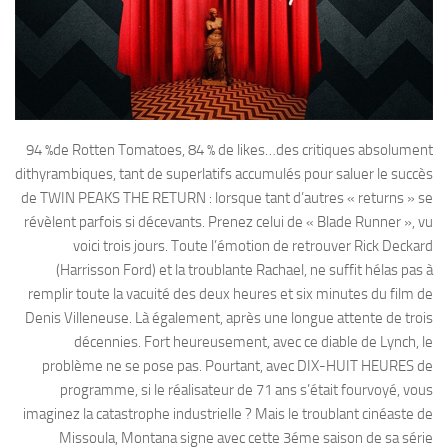
94 %de Rotten Tomatoes, 84 % de likes…des critiques absolument
dithyrambiques, tant de superlatifs accumulés pour saluer le succès
de TWIN PEAKS THE RETURN : lorsque tant d’autres « returns » se
révèlent parfois si décevants. Prenez celui de « Blade Runner », vu
voici trois jours. Toute l’émotion de retrouver Rick Deckard
(Harrisson Ford) et la troublante Rachael, ne suffit hélas pas à
remplir toute la vacuité des deux heures et six minutes du film de
Denis Villeneuse. Là également, après une longue attente de trois
décennies. Fort heureusement, avec ce diable de Lynch, le
problème ne se pose pas. Pourtant, avec DIX-HUIT HEURES de
programme, si le réalisateur de 71 ans s’était fourvoyé, vous
imaginez la catastrophe industrielle ? Mais le troublant cinéaste de
Missoula, Montana signe avec cette 3éme saison de sa série