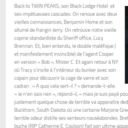
Back to TWIN PEAKS, son Black Lodge Hotel et
ses impétueuses cascades. On renoue avec deux
vieilles connaissances, Benjamin Home et son
allumé de frangin Jerry. On retrouve notre vieille
copine standardiste du Sheriff office, Lucy
Brennan. Et, bien entendu, le double maléfique (
et manifestement invincible) de l’agent Cooper
en version « Bob », Mister C. Et again retour à NY
où Tracy s’invite à l’intérieur du bunker avec son
copain pour découvrir la cage de verre et son
cadran : « A quoi cela sert-il ? » demande-t-elle.
« Je n’en sais rien », répond-il, « mais je suis payé p
justement quelque chose de terrible va apparaitre deda
Buckhorn, South Dakota où une certaine Marjorie Green 
terrible odeur distille ses senteurs nauséabondes. Bre
buche (RIP Catherine E. Coulson) fait son ultime appar