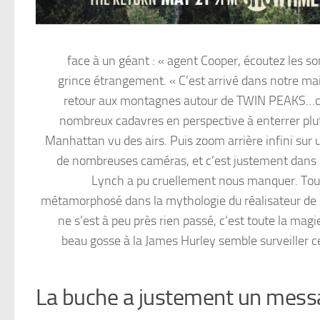
face à un géant : « agent Cooper, écoutez les s
grince étrangement. « C’est arrivé dans notre ma
retour aux montagnes autour de TWIN PEAKS…où u
nombreux cadavres en perspective à enterrer plut
Manhattan vu des airs. Puis zoom arrière infini su
de nombreuses caméras, et c’est justement dans c
Lynch a pu cruellement nous manquer. Tout 
métamorphosé dans la mythologie du réalisateur de M
ne s’est à peu près rien passé, c’est toute la ma
beau gosse à la James Hurley semble surveiller cet 
La buche a justement un messa