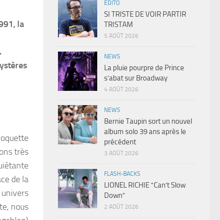
EDITO
SI TRISTE DE VOIR PARTIR
991, la
TRISTAM
5 AOÛT 2026
.
NEWS
mystères
La pluie pourpre de Prince
s’abat sur Broadway
4 AOÛT 2026
NEWS
Bernie Taupin sort un nouvel
album solo 39 ans après le
moquette
précédent
ons très
3 AOÛT 2026
uiétante
FLASH-BACKS
ace de la
LIONEL RICHIE “Can’t Slow
x univers
Down”
ite, nous
2 AOÛT 2026