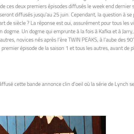
 de ces deux premiers épisodes diffusés le week end dernier s
ront diffusés jusqu’au 25 juin. Cependant, la question à se
quart de siècle ? La réponse est oui, assurément pour tous les v
 en dogme. Un dogme qui emprunte à la fois à Kafka et à Jarry,
utres, novices nés après l’ère TWIN PEAKS, à l’aube des 90’s
remier épisode de la saison 1 et tous les autres, avant de p
iffusé cette bande annonce clin d’oeil où la série de Lynch s