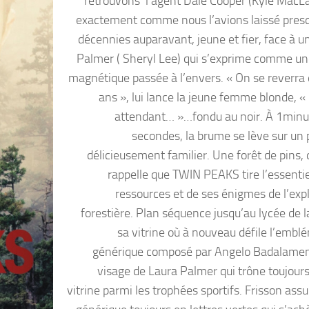
retrouvons l’agent Dale Cooper (Kyle MacL
exactement comme nous l’avions laissé presq
décennies auparavant, jeune et fier, face à u
Palmer ( Sheryl Lee) qui s’exprime comme u
magnétique passée à l’envers. « On se reverra
ans », lui lance la jeune femme blonde, «
attendant… »…fondu au noir. À 1minu
secondes, la brume se lève sur un
délicieusement familier. Une forêt de pins, 
rappelle que TWIN PEAKS tire l’essentie
ressources et de ses énigmes de l’expl
forestière. Plan séquence jusqu’au lycée de la
sa vitrine où à nouveau défile l’embl
générique composé par Angelo Badalament
visage de Laura Palmer qui trône toujours
vitrine parmi les trophées sportifs. Frisson assu