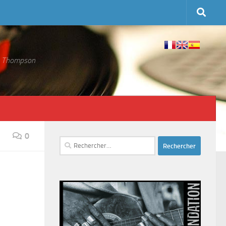
 S. Thompson
0
Rechercher :