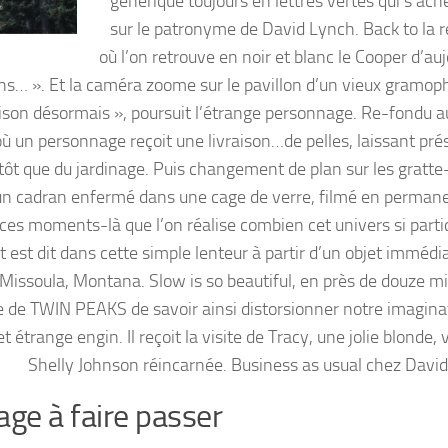
générique toujours en lettres vertes qui s’ach
sur le patronyme de David Lynch. Back to la 
où l’on retrouve en noir et blanc le Cooper d’au
ons… ». Et la caméra zoome sur le pavillon d’un vieux gramop
ison désormais », poursuit l’étrange personnage. Re-fondu au
n personnage reçoit une livraison…de pelles, laissant pré
ôt que du jardinage. Puis changement de plan sur les gratte-
r un cadran enfermé dans une cage de verre, filmé en perman
es moments-là que l’on réalise combien cet univers si partic
est dit dans cette simple lenteur à partir d’un objet imméd
issoula, Montana. Slow is so beautiful, en près de douze min
gie de TWIN PEAKS de savoir ainsi distorsionner notre imagina
étrange engin. Il reçoit la visite de Tracy, une jolie blonde, 
Shelly Johnson réincarnée. Business as usual chez David
ge à faire passer