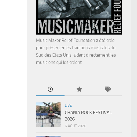
Music Maker Relief Foundation a été crée
pour préserver les traditions musicales du
Sud des Etats Unis, aidant directement les
musiciens qui les créent.
LIVE
CHANIA ROCK FESTIVAL
2026
6 AOÛT 2026