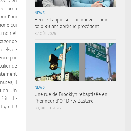
ève bien
red room
NEWS
jourd’hui
Bernie Taupin sort un nouvel album
hone qui
solo 39 ans après le précédent
 noir et
3 AOÛT 2026
sager de
ciels de
ence par
ulier de
iatement
utes, il
NEWS
tion. Un
Une rue de Brooklyn rebaptisée en
véritable
l’honneur d’Ol’ Dirty Bastard
 Lynch !
30 JUILLET 2026