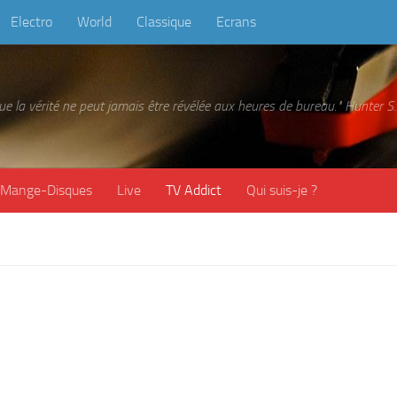
Electro
World
Classique
Ecrans
 que la vérité ne peut jamais être révélée aux heures de bureau." Hunter
Mange-Disques
Live
TV Addict
Qui suis-je ?