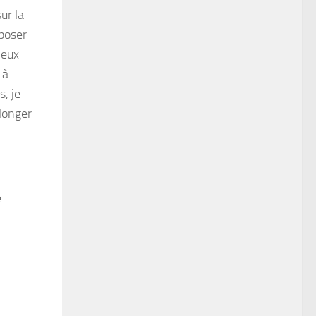
ur la
 poser
ieux
 à
, je
longer
e