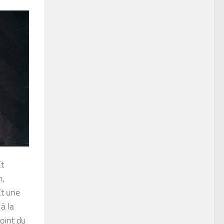
Et
n,
Et une
à la
oint du