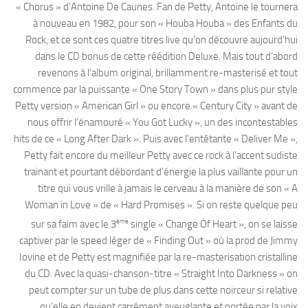
« Chorus » d’Antoine De Caunes. Fan de Petty, Antoine le tournera
à nouveau en 1982, pour son « Houba Houba » des Enfants du
Rock, et ce sont ces quatre titres live qu’on découvre aujourd’hui
dans le CD bonus de cette réédition Deluxe. Mais tout d’abord
revenons à l’album original, brillamment re-masterisé et tout
commence par la puissante « One Story Town » dans plus pur style
Petty version « American Girl » ou encore « Century City » avant de
nous offrir l’énamouré « You Got Lucky », un des incontestables
hits de ce « Long After Dark ». Puis avec l’entêtante « Deliver Me »,
Petty fait encore du meilleur Petty avec ce rock à l’accent sudiste
trainant et pourtant débordant d’énergie la plus vaillante pour un
titre qui vous vrille à jamais le cerveau à la manière de son « A
Woman in Love » de « Hard Promises ». Si on reste quelque peu
ème
sur sa faim avec le 3
single « Change Of Heart », on se laisse
captiver par le speed léger de « Finding Out » où la prod de Jimmy
Iovine et de Petty est magnifiée par la re-masterisation cristalline
du CD. Avec la quasi-chanson-titre « Straight Into Darkness » on
peut compter sur un tube de plus dans cette noirceur si relative
qu’elle en devient carrément aveuglante et portée par la voix