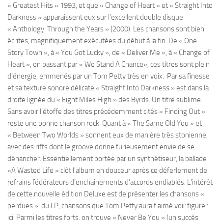
« Greatest Hits » 1993, et que « Change of Heart » et « Straight Into
Darkness » apparaissent eux sur l’excellent double disque
« Anthology: Through the Years » (2000). Les chansons sont bien
écrites, magnifiquement exécutées du début à la fin. De « One
Story Town », à « You Got Lucky », de « Deliver Me », à « Change of
Heart », en passant par « We Stand A Chance», ces titres sont plein
d’énergie, emmenés par un Tom Petty très en voix. Par sa finesse
et sa texture sonore délicate « Straight Into Darkness » est dans la
droite lignée du « Eight Miles High » des Byrds. Un titre sublime.
Sans avoir l’étoffe des titres précédemment cités « Finding Out »
reste une bonne chanson rock. Quant à « The Same Old You » et
« Between Two Worlds » sonnent eux de manière très stonienne,
avec des riffs dont le groove donne furieusement envie de se
déhancher. Essentiellement portée par un synthétiseur, la ballade
«A Wasted Life » clôt l’album en douceur après ce déferlement de
refrains fédérateurs d’enchainements d’accords endiablés. L’intérêt
de cette nouvelle édition Deluxe est de présenter les chansons «
perdues » du LP, chansons que Tom Petty aurait aimé voir figurer
ici. Parmi les titres forts, on trouve « Never Be You » (un succès