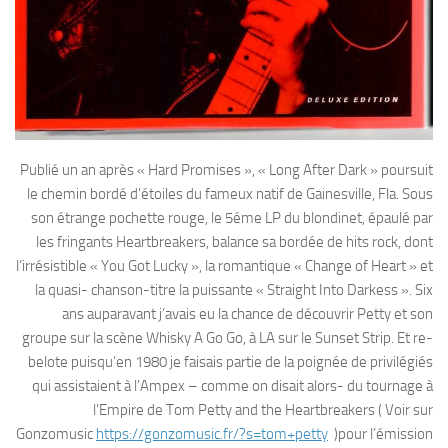
Publié un an après « Hard Promises », « Long After Dark » poursuit
le chemin bordé d’étoiles du fameux natif de Gainesville, Fla. Sous
son étrange pochette rouge, le 5éme LP du blondinet, épaulé par
les fringants Heartbreakers, balance sa bordée de hits rock, dont
l’irrésistible « You Got Lucky », la romantique « Change of Heart » et
la quasi- chanson-titre la puissante « Straight Into Darkess ». Six
ans auparavant j’avais eu la chance de découvrir Petty et son
groupe sur la scène Whisky A Go Go, à LA sur le Sunset Strip. Et re-
belote puisqu’en 1980 je faisais partie de la poignée de privilégiés
qui assistaient à l’Ampex – comme on disait alors- du tournage à
l’Empire de Tom Petty and the Heartbreakers ( Voir sur
Gonzomusic
https://gonzomusic.fr/?s=tom+petty
)pour l’émission