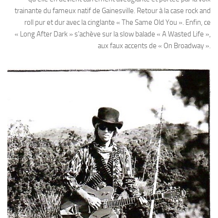
trainante du fameux natif de Gainesville. Retour à la case rock and
roll pur et dur avec la cinglante « The Same Old You ». Enfin, ce
« Long After Dark » s’achève sur la slow balade « A Wasted Life »,
aux faux accents de « On Broadway ».