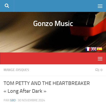
Skip to content
Gonzo Music
MANGE-DISQUES
0
TOM PETTY AND THE HEARTBREAKER
« Long After Dark »
PAR
GBD
·
30 NOVEMBRE 2024