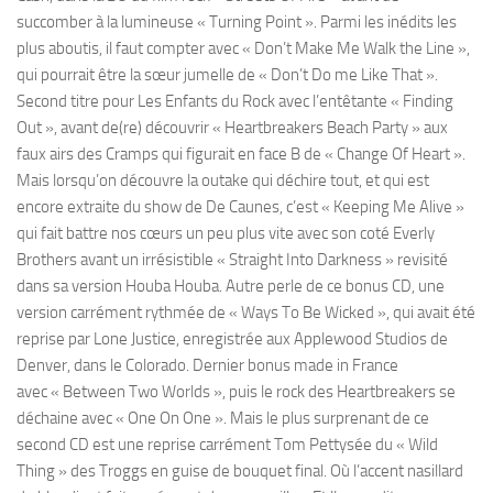
succomber à la lumineuse « Turning Point ». Parmi les inédits les
plus aboutis, il faut compter avec « Don’t Make Me Walk the Line »,
qui pourrait être la sœur jumelle de « Don’t Do me Like That ».
Second titre pour Les Enfants du Rock avec l’entêtante « Finding
Out », avant de(re) découvrir « Heartbreakers Beach Party » aux
faux airs des Cramps qui figurait en face B de « Change Of Heart ».
Mais lorsqu’on découvre la outake qui déchire tout, et qui est
encore extraite du show de De Caunes, c’est « Keeping Me Alive »
qui fait battre nos cœurs un peu plus vite avec son coté Everly
Brothers avant un irrésistible « Straight Into Darkness » revisité
dans sa version Houba Houba. Autre perle de ce bonus CD, une
version carrément rythmée de « Ways To Be Wicked », qui avait été
reprise par Lone Justice, enregistrée aux Applewood Studios de
Denver, dans le Colorado. Dernier bonus made in France
avec « Between Two Worlds », puis le rock des Heartbreakers se
déchaine avec « One On One ». Mais le plus surprenant de ce
second CD est une reprise carrément Tom Pettysée du « Wild
Thing » des Troggs en guise de bouquet final. Où l’accent nasillard