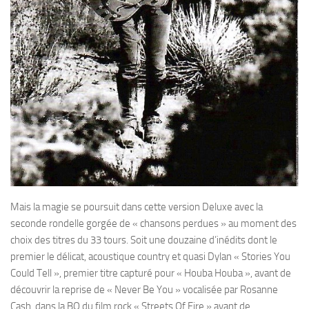
Mais la magie se poursuit dans cette version Deluxe avec la
seconde rondelle gorgée de « chansons perdues » au moment des
choix des titres du 33 tours. Soit une douzaine d’inédits dont le
premier le délicat, acoustique country et quasi Dylan « Stories You
Could Tell », premier titre capturé pour « Houba Houba », avant de
découvrir la reprise de « Never Be You » vocalisée par Rosanne
Cash, dans la BO du film rock « Streets Of Fire » avant de