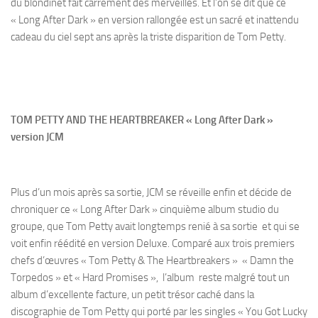
du blondinet fait carrément des merveilles. Et l’on se dit que ce
« Long After Dark » en version rallongée est un sacré et inattendu
cadeau du ciel sept ans après la triste disparition de Tom Petty.
TOM PETTY AND THE HEARTBREAKER « Long After Dark »
version JCM
Plus d’un mois après sa sortie, JCM se réveille enfin et décide de
chroniquer ce « Long After Dark » cinquième album studio du
groupe, que Tom Petty avait longtemps renié à sa sortie et qui se
voit enfin réédité en version Deluxe. Comparé aux trois premiers
chefs d’œuvres « Tom Petty & The Heartbreakers » « Damn the
Torpedos » et « Hard Promises », l’album reste malgré tout un
album d’excellente facture, un petit trésor caché dans la
discographie de Tom Petty qui porté par les singles « You Got Lucky