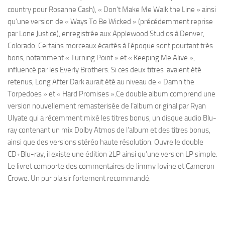
country pour Rosanne Cash), « Don’t Make Me Walk the Line » ainsi
qu’une version de « Ways To Be Wicked » (précédemment reprise
par Lone Justice), enregistrée aux Applewood Studios à Denver,
Colorado. Certains morceaux écartés à l’époque sont pourtant très
bons, notamment « Turning Point » et « Keeping Me Alive »,
influencé par les Everly Brothers. Si ces deux titres avaient été
retenus, Long After Dark aurait été au niveau de « Damn the
Torpedoes » et « Hard Promises ».Ce double album comprend une
version nouvellement remasterisée de l’album original par Ryan
Ulyate qui a récemment mixé les titres bonus, un disque audio Blu-
ray contenant un mix Dolby Atmos de l’album et des titres bonus,
ainsi que des versions stéréo haute résolution. Ouvre le double
CD+Blu-ray, il existe une édition 2LP ainsi qu’une version LP simple.
Le livret comporte des commentaires de Jimmy Iovine et Cameron
Crowe. Un pur plaisir fortement recommandé.