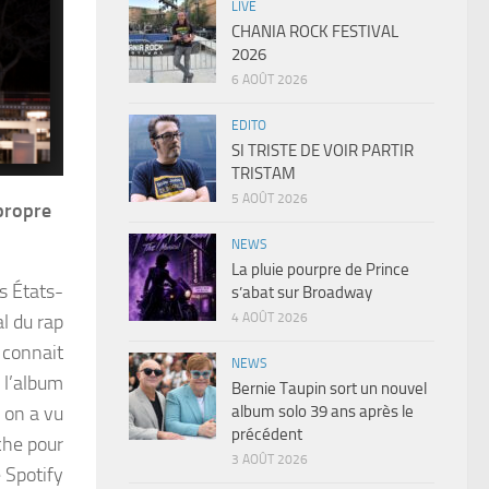
LIVE
CHANIA ROCK FESTIVAL
2026
6 AOÛT 2026
EDITO
SI TRISTE DE VOIR PARTIR
TRISTAM
5 AOÛT 2026
 propre
NEWS
La pluie pourpre de Prince
s États-
s’abat sur Broadway
4 AOÛT 2026
al du rap
 connait
NEWS
 l’album
Bernie Taupin sort un nouvel
album solo 39 ans après le
 on a vu
précédent
he pour
3 AOÛT 2026
e Spotify