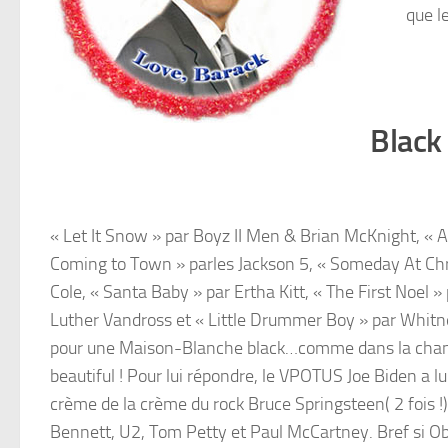
que l
Black 
« Let It Snow » par Boyz II Men & Brian McKnight, « Al
Coming to Town » parles Jackson 5, « Someday At Chr
Cole, « Santa Baby » par Ertha Kitt, « The First Noel »
Luther Vandross et « Little Drummer Boy » par Whitne
pour une Maison-Blanche black…comme dans la chanso
beautiful ! Pour lui répondre, le VPOTUS Joe Biden a lui
crème de la crème du rock Bruce Springsteen( 2 fois !)
Bennett, U2, Tom Petty et Paul McCartney. Bref si O