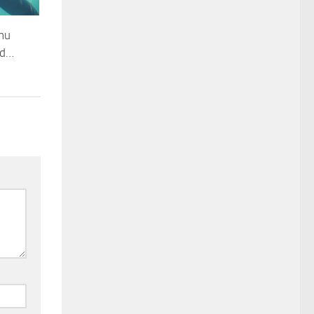
nnu
nd…