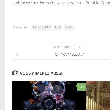
embrasse tous leurs choix, ce serait un véritable Woo
Étiquettes :
Hip-Hop/R&B
Rock
World
ARTICLE PRÉCÉDENT
CITY KAY: “Daystar”
VOUS AIMEREZ AUSSI...
0