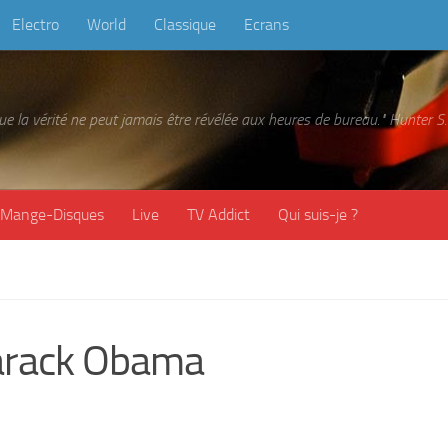
Electro
World
Classique
Ecrans
 que la vérité ne peut jamais être révélée aux heures de bureau." Hunter
Mange-Disques
Live
TV Addict
Qui suis-je ?
Barack Obama