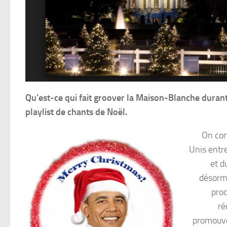
Qu’est-ce qui fait groover la Maison-Blanche durant
playlist de chants de Noël.
On con
Unis entre
et d
désorma
prod
ré
promouvoi