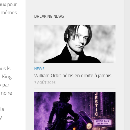
aux pour
us-mêmes
BREAKING NEWS
us Is
NEWS
William Orbit hélas en orbite à jamais…
t King
7 AOÛT 2026
» par
 noire
 la
y