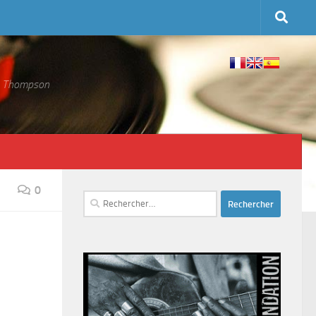
 S. Thompson
0
Rechercher :