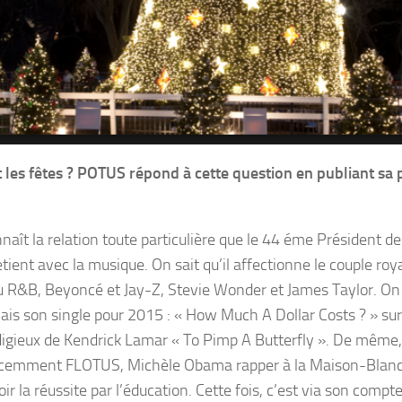
 les fêtes ? POTUS répond à cette question en publiant sa
naît la relation toute particulière que le 44 éme Président de
tient avec la musique. On sait qu’il affectionne le couple roy
u R&B, Beyoncé et Jay-Z, Stevie Wonder et James Taylor. On
is son single pour 2015 : « How Much A Dollar Costs ? » sur
igieux de Kendrick Lamar « To Pimp A Butterfly ». De même,
cemment FLOTUS, Michèle Obama rapper à la Maison-Blanc
r la réussite par l’éducation. Cette fois, c’est via son compt