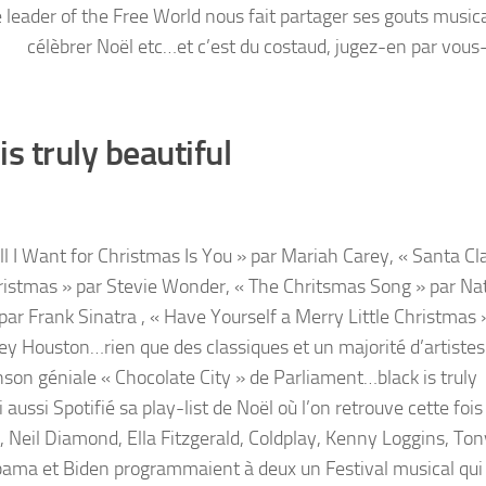
e leader of the Free World nous fait partager ses gouts music
célèbrer Noël etc…et c’est du costaud, jugez-en par vo
is truly beautiful
l I Want for Christmas Is You » par Mariah Carey, « Santa Cla
istmas » par Stevie Wonder, « The Chritsmas Song » par Na
 par Frank Sinatra , « Have Yourself a Merry Little Christmas 
y Houston…rien que des classiques et un majorité d’artistes
n géniale « Chocolate City » de Parliament…black is truly
 aussi Spotifié sa play-list de Noël où l’on retrouve cette fois
, Neil Diamond, Ella Fitzgerald, Coldplay, Kenny Loggins, Ton
bama et Biden programmaient à deux un Festival musical qui