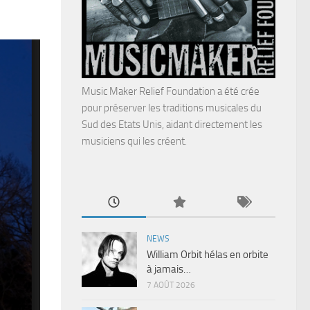
Music Maker Relief Foundation a été crée
pour préserver les traditions musicales du
Sud des Etats Unis, aidant directement les
musiciens qui les créent.
NEWS
William Orbit hélas en orbite
à jamais…
7 AOÛT 2026