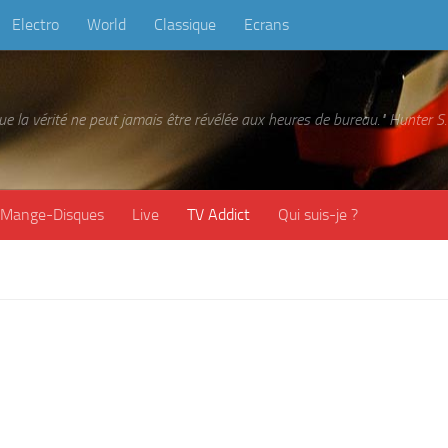
Electro
World
Classique
Ecrans
 que la vérité ne peut jamais être révélée aux heures de bureau." Hunter
Mange-Disques
Live
TV Addict
Qui suis-je ?