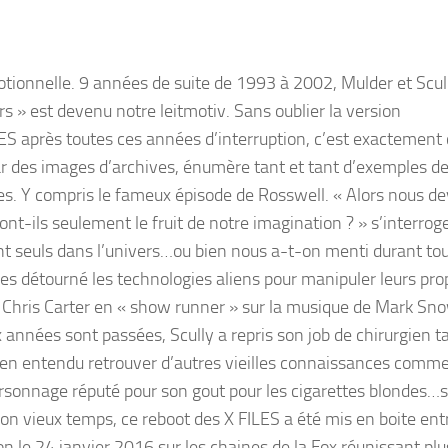
motionnelle. 9 années de suite de 1993 à 2002, Mulder et Scul
eurs » est devenu notre leitmotiv. Sans oublier la version
LES après toutes ces années d’interruption, c’est exacteme
par des images d’archives, énumère tant et tant d’exemples d
res. Y compris le fameux épisode de Rosswell. « Alors nous d
t-ils seulement le fruit de notre imagination ? » s’interrog
 seuls dans l’univers…ou bien nous a-t-on menti durant tou
 détourné les technologies aliens pour manipuler leurs pro
Chris Carter en « show runner » sur la musique de Mark Sno
ix années sont passées, Scully a repris son job de chirurgien t
ien entendu retrouver d’autres vieilles connaissances comme
ersonnage réputé pour son gout pour les cigarettes blondes…
n vieux temps, ce reboot des X FILES a été mis en boite entr
n le 24 janvier 2016 sur les chaines de la Fox réunissant pl