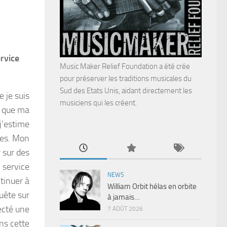
rvice
Music Maker Relief Foundation a été crée
pour préserver les traditions musicales du
Sud des Etats Unis, aidant directement les
 je suis
musiciens qui les créent.
s que ma
j’estime
res. Mon
 sur des
 service
NEWS
ntinuer à
William Orbit hélas en orbite
uête sur
à jamais…
ecté une
7 AOÛT 2026
ns cette