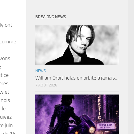
BREAKING NEWS
ly ont
nt comme
e
evons
e
NEWS
t ce
William Orbit hélas en orbite à jamais…
pres
7 AOÛT 2026
w et
andis
 le
suivez
e juin
us de 16