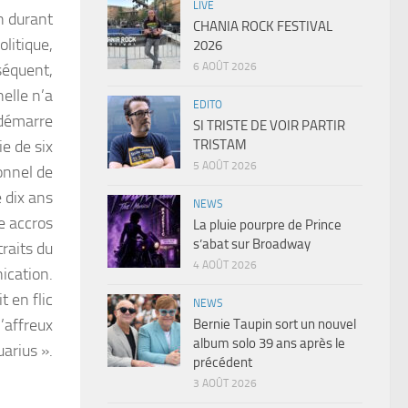
LIVE
n durant
CHANIA ROCK FESTIVAL
litique,
2026
6 AOÛT 2026
séquent,
elle n’a
EDITO
 démarre
SI TRISTE DE VOIR PARTIR
TRISTAM
e de six
5 AOÛT 2026
onnel de
 dix ans
NEWS
te accros
La pluie pourpre de Prince
s’abat sur Broadway
raits du
4 AOÛT 2026
ication.
t en flic
NEWS
’affreux
Bernie Taupin sort un nouvel
album solo 39 ans après le
arius ».
précédent
3 AOÛT 2026