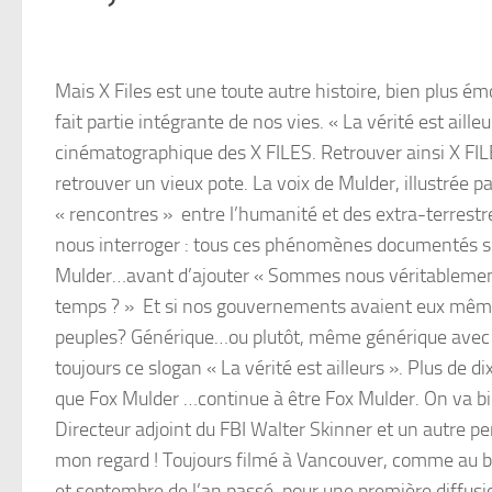
Mais X Files est une toute autre histoire, bien plus é
fait partie intégrante de nos vies. « La vérité est aill
cinématographique des X FILES. Retrouver ainsi X FI
retrouver un vieux pote. La voix de Mulder, illustrée 
« rencontres » entre l’humanité et des extra-terrest
nous interroger : tous ces phénomènes documentés son
Mulder…avant d’ajouter « Sommes nous véritablement
temps ? » Et si nos gouvernements avaient eux mêmes
peuples? Générique…ou plutôt, même générique avec 
toujours ce slogan « La vérité est ailleurs ». Plus de d
que Fox Mulder …continue à être Fox Mulder. On va b
Directeur adjoint du FBI Walter Skinner et un autre p
mon regard ! Toujours filmé à Vancouver, comme au bo
et septembre de l’an passé, pour une première diffusio