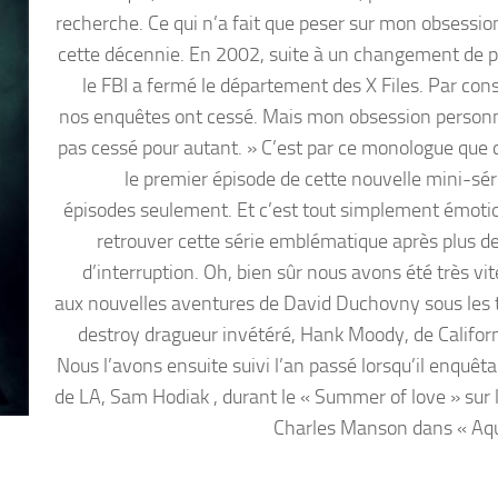
recherche. Ce qui n’a fait que peser sur mon obsessio
cette décennie. En 2002, suite à un changement de po
le FBI a fermé le département des X Files. Par con
nos enquêtes ont cessé. Mais mon obsession personn
pas cessé pour autant. » C’est par ce monologue que
le premier épisode de cette nouvelle mini-séri
épisodes seulement. Et c’est tout simplement émoti
retrouver cette série emblématique après plus de
d’interruption. Oh, bien sûr nous avons été très vi
aux nouvelles aventures de David Duchovny sous les t
destroy dragueur invétéré, Hank Moody, de Californ
Nous l’avons ensuite suivi l’an passé lorsqu’il enquêtai
de LA, Sam Hodiak , durant le « Summer of love » sur l
Charles Manson dans « Aqu