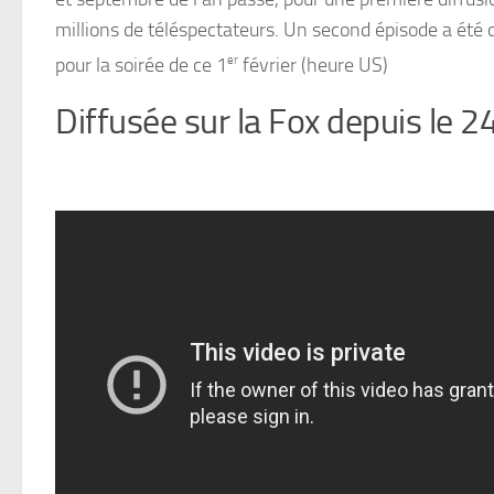
millions de téléspectateurs. Un second épisode a été 
pour la soirée de ce 1
er
février (heure US)
Diffusée sur la Fox depuis le 2