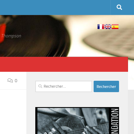
 S. Thompson
0
Rechercher :