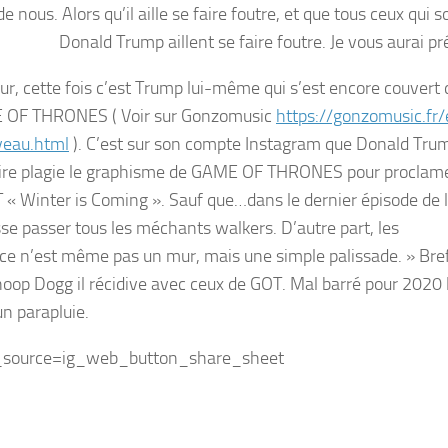
de nous. Alors qu’il aille se faire foutre, et que tous ceux qui 
Donald Trump aillent se faire foutre. Je vous aurai p
r, cette fois c’est Trump lui-même qui s’est encore couvert 
AME OF THRONES ( Voir sur Gonzomusic
https://gonzomusic.fr
veau.html
). C’est sur son compte Instagram que Donald Tru
aire plagie le graphisme de GAME OF THRONES pour proclam
T « Winter is Coming ». Sauf que…dans le dernier épisode de 
isse passer tous les méchants walkers. D’autre part, les
 ce n’est même pas un mur, mais une simple palissade. » Bre
Snoop Dogg il récidive avec ceux de GOT. Mal barré pour 2020 
un parapluie.
_source=ig_web_button_share_sheet