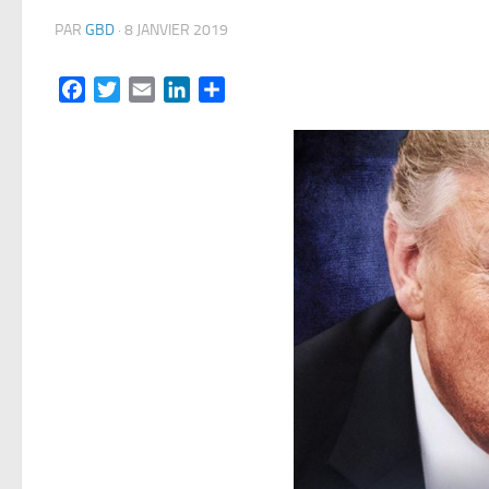
PAR
GBD
·
8 JANVIER 2019
Facebook
Twitter
Email
LinkedIn
Partager