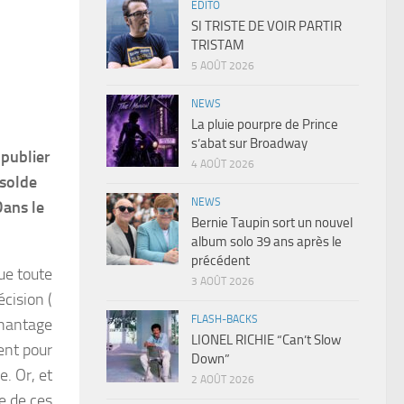
EDITO
SI TRISTE DE VOIR PARTIR
TRISTAM
5 AOÛT 2026
NEWS
La pluie pourpre de Prince
s’abat sur Broadway
 publier
4 AOÛT 2026
 solde
NEWS
Dans le
Bernie Taupin sort un nouvel
album solo 39 ans après le
précédent
ue toute
3 AOÛT 2026
écision (
FLASH-BACKS
chantage
LIONEL RICHIE “Can’t Slow
ent pour
Down”
e. Or, et
2 AOÛT 2026
e de ces