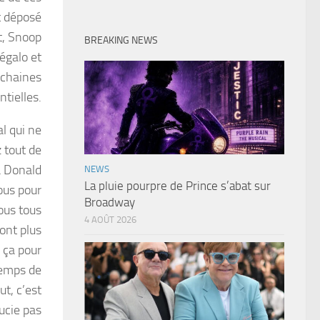
t déposé
t, Snoop
BREAKING NEWS
mégalo et
ochaines
ntielles.
l qui ne
 tout de
à Donald
NEWS
La pluie pourpre de Prince s’abat sur
ous pour
Broadway
vous tous
4 AOÛT 2026
ont plus
s ça pour
temps de
ut, c’est
oucie pas