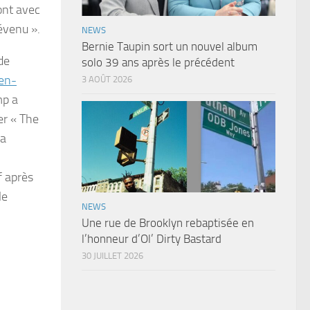
sont avec
révenu ».
NEWS
Bernie Taupin sort un nouvel album
de
solo 39 ans après le précédent
/en-
3 AOÛT 2026
mp a
er « The
la
f après
le
NEWS
Une rue de Brooklyn rebaptisée en
l’honneur d’Ol’ Dirty Bastard
30 JUILLET 2026