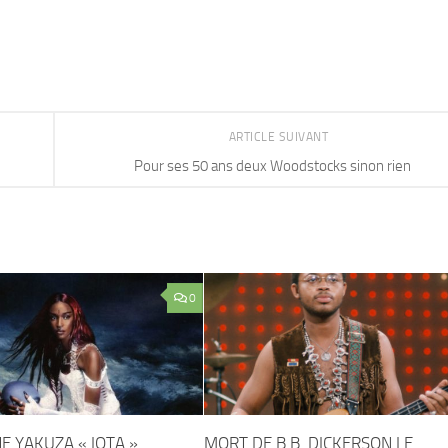
ARTICLE SUIVANT
Pour ses 50 ans deux Woodstocks sinon rien
0
E YAKUZA « IOTA »
MORT DE B.B. DICKERSON LE