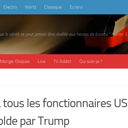
Electro
World
Classique
Ecrans
 que la vérité ne peut jamais être révélée aux heures de bureau." Hunter
Mange-Disques
Live
TV Addict
Qui suis-je ?
tous les fonctionnaires US
olde par Trump