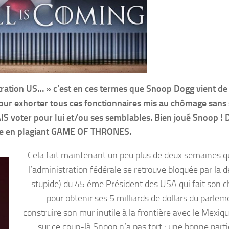
ration US… » c’est en ces termes que Snoop Dogg vient de
our exhorter tous ces fonctionnaires mis au chômage sans
 voter pour lui et/ou ses semblables. Bien joué Snoop ! 
le en plagiant GAME OF THRONES.
Cela fait maintenant un peu plus de deux semaines q
l’administration fédérale se retrouve bloquée par la d
stupide) du 45 éme Président des USA qui fait son 
pour obtenir ses 5 milliards de dollars du parlem
construire son mur inutile à la frontière avec le Mexiqu
sur ce coup-là Snoop n’a pas tort : une bonne parti