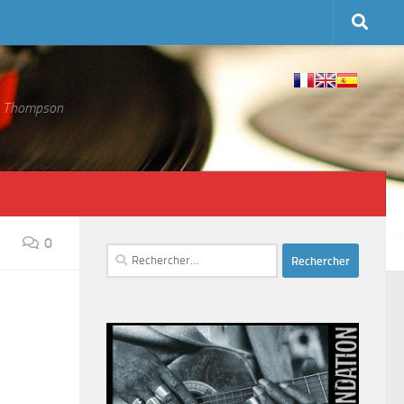
 S. Thompson
0
Rechercher :