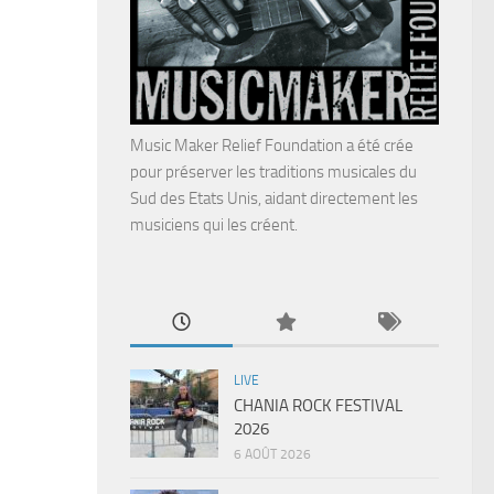
Music Maker Relief Foundation a été crée
pour préserver les traditions musicales du
Sud des Etats Unis, aidant directement les
musiciens qui les créent.
LIVE
CHANIA ROCK FESTIVAL
2026
6 AOÛT 2026