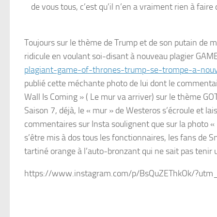
de vous tous, c’est qu’il n’en a vraiment rien à faire 
Toujours sur le thème de Trump et de son putain de mu
ridicule en voulant soi-disant à nouveau plagier G
plagiant-game-of-thrones-trump-se-trompe-a-nou
publié cette méchante photo de lui dont le comment
Wall Is Coming » ( Le mur va arriver) sur le thème GO
Saison 7, déjà, le « mur » de Westeros s’écroule et la
commentaires sur Insta soulignent que sur la photo «
s’être mis à dos tous les fonctionnaires, les fans de 
tartiné orange à l’auto-bronzant qui ne sait pas tenir 
https://www.instagram.com/p/BsQuZEThkOk/?utm