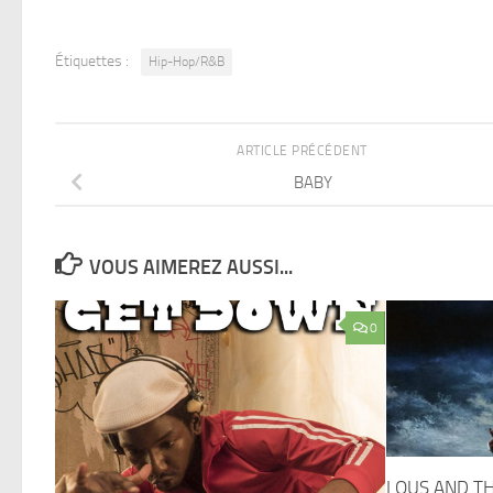
Étiquettes :
Hip-Hop/R&B
ARTICLE PRÉCÉDENT
BABY
VOUS AIMEREZ AUSSI...
0
LOUS AND TH