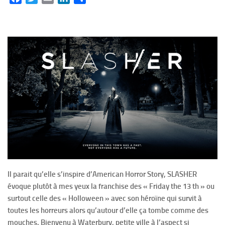
Il parait qu’elle s’inspire d’American Horror Story, SLASHER
évoque plutôt à mes yeux la franchise des « Friday the 13 th » ou
surtout celle des « Holloween » avec son héroïne qui survit à
toutes les horreurs alors qu’autour d’elle ça tombe comme des
mouches. Bienvenu à Waterbury, petite ville à l’aspect si