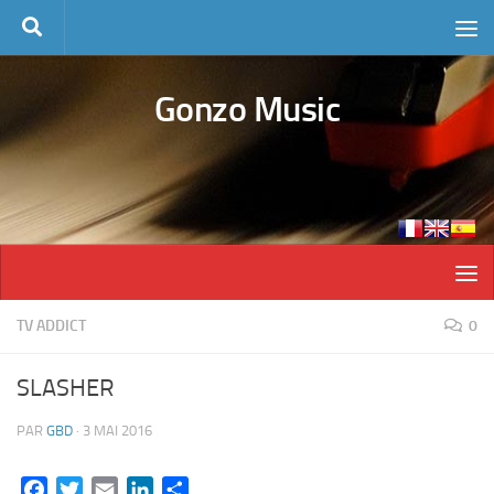
Skip to content
Gonzo Music
TV ADDICT
0
SLASHER
PAR
GBD
·
3 MAI 2016
Facebook
Twitter
Email
LinkedIn
Partager