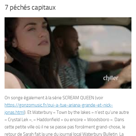
7 péchés capitaux
On songe également à la série SCREAM QUEEN (voir
https://gonzomusic.fr/qui-a-tue-ariana-grande-et-nick-
jonas.html
). Et Waterbury « Town by the lakes » n’est qu’une autre
« Crystal Lek », « Haddonfield » ou encore « Woodsboro ». Dans
cette petite ville où il ne se passe pas forcément grand-chose, le
retour de Sarah fait la une du journal local Waterbury Bulletin. La