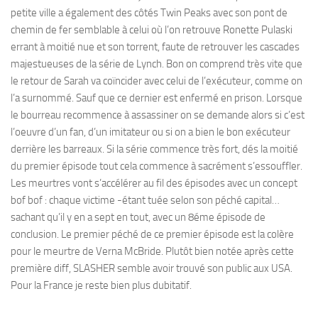
petite ville a également des côtés Twin Peaks avec son pont de
chemin de fer semblable à celui où l’on retrouve Ronette Pulaski
errant à moitié nue et son torrent, faute de retrouver les cascades
majestueuses de la série de Lynch. Bon on comprend très vite que
le retour de Sarah va coïncider avec celui de l’exécuteur, comme on
l’a surnommé. Sauf que ce dernier est enfermé en prison. Lorsque
le bourreau recommence à assassiner on se demande alors si c’est
l’oeuvre d’un fan, d’un imitateur ou si on a bien le bon exécuteur
derrière les barreaux. Si la série commence très fort, dés la moitié
du premier épisode tout cela commence à sacrément s’essouffler.
Les meurtres vont s’accélérer au fil des épisodes avec un concept
bof bof : chaque victime -étant tuée selon son péché capital…
sachant qu’il y en a sept en tout, avec un 8éme épisode de
conclusion. Le premier péché de ce premier épisode est la colère
pour le meurtre de Verna McBride. Plutôt bien notée après cette
première diff, SLASHER semble avoir trouvé son public aux USA.
Pour la France je reste bien plus dubitatif.