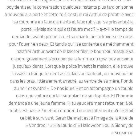
boy tient seul la conversation quelques instants plus tard on sonne
à nouveau à la porte et cette fois c’est un roi Arthur de pacotille avec
sa couronne en faux diamants et faux rubis qui se présente à la
porte. « Mais alors qui est l’autre mec ? » a-t-il le temps de
demander avant qu’une lame tranchante ne lui traverse le corps
pour l’ouvrir en deux. Et tandis qu’il se contente de méchamment
balafrer Arthur avant de le laisser filer, le bourreau masqué va
d’abord gravement s’occuper de la femme du cow-boy enceinte
jusqu’aux dents. Lorsque la police investit la maison, elle trouve
l’assassin tranquillement assis dans un fauteuil , un nouveau-né
dans les bras, littéralement arraché, au ventre de sa mère. Fondu
au noir et synthé « De nos jours » et on accompagne un couple
dans une voiture qui fait semblant de se disputer. Et l’homme
demande à une jeune femme : « tu veux vraiment retourner là où
tout s’est passé ? » et on comprend immédiatement qu’elle était
ce bébé survivant. Sarah Bennett est à l’image de la Alice de
« Vendredi 13 » la Laurie d’ « Halloween »ou la Sidney de
« Scream ».