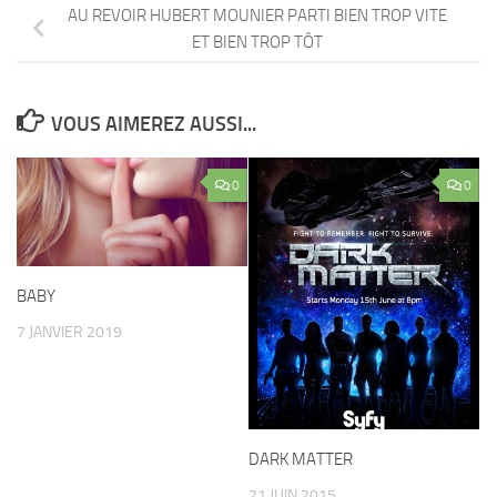
AU REVOIR HUBERT MOUNIER PARTI BIEN TROP VITE
ET BIEN TROP TÔT
VOUS AIMEREZ AUSSI...
0
0
BABY
7 JANVIER 2019
DARK MATTER
21 JUIN 2015