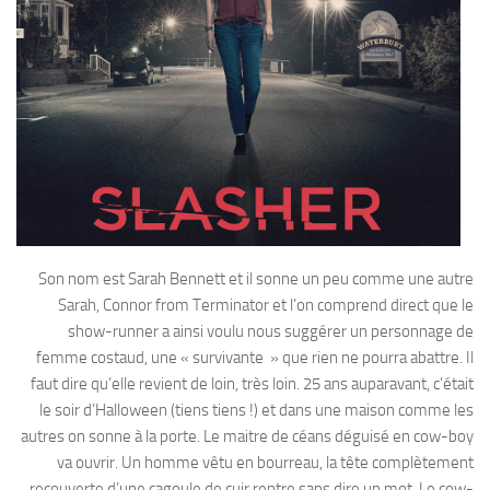
Son nom est Sarah Bennett et il sonne un peu comme une autre
Sarah, Connor from Terminator et l’on comprend direct que le
show-runner a ainsi voulu nous suggérer un personnage de
femme costaud, une « survivante » que rien ne pourra abattre. Il
faut dire qu’elle revient de loin, très loin. 25 ans auparavant, c’était
le soir d’Halloween (tiens tiens !) et dans une maison comme les
autres on sonne à la porte. Le maitre de céans déguisé en cow-boy
va ouvrir. Un homme vêtu en bourreau, la tête complètement
recouverte d’une cagoule de cuir rentre sans dire un mot. Le cow-