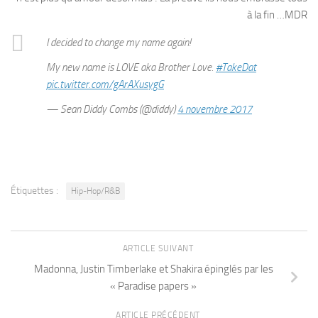
à la fin …MDR
I decided to change my name again!
My new name is LOVE aka Brother Love.
#TakeDat
pic.twitter.com/gArAXusygG
— Sean Diddy Combs (@diddy)
4 novembre 2017
Étiquettes :
Hip-Hop/R&B
ARTICLE SUIVANT
Madonna, Justin Timberlake et Shakira épinglés par les
« Paradise papers »
ARTICLE PRÉCÉDENT