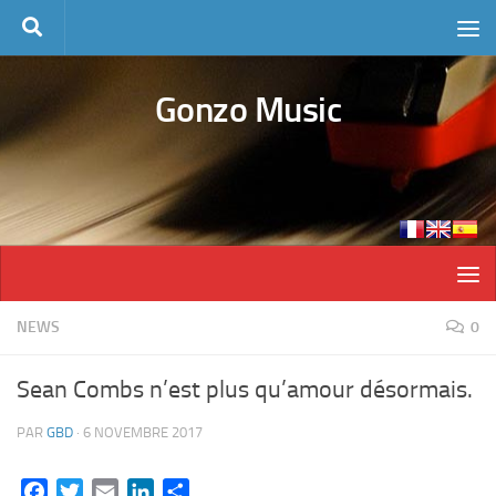
Skip to content
Gonzo Music
NEWS
0
Sean Combs n’est plus qu’amour désormais.
PAR
GBD
·
6 NOVEMBRE 2017
Facebook
Twitter
Email
LinkedIn
Partager