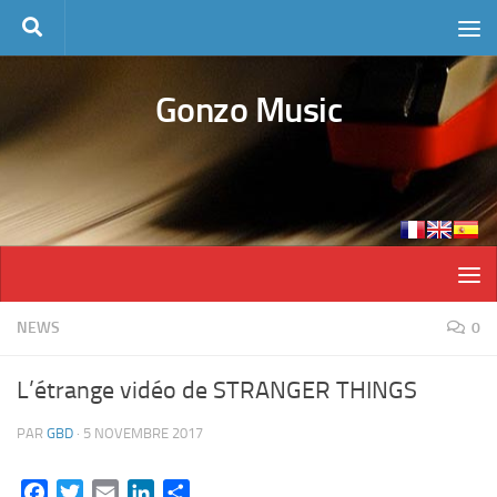
Skip to content
Gonzo Music
NEWS
0
L’étrange vidéo de STRANGER THINGS
PAR
GBD
·
5 NOVEMBRE 2017
Facebook
Twitter
Email
LinkedIn
Partager