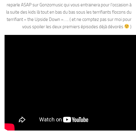
reparle ASAP sur Gonzomusic qui vous entrainera pour l’occasion à
la suite des kids là tout en bas du bas sous les terrifiants flocons du
terrifiant « the Upside Down »….. ( et ne comptez pas sur moi pour
vous spoiler les deux premiers épisodes déjà dévorés
)