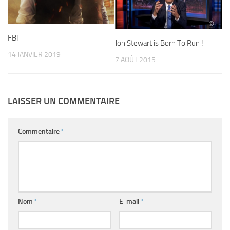
FBI
Jon Stewart is Born To Run !
14 JANVIER 2019
7 AOÛT 2015
LAISSER UN COMMENTAIRE
Commentaire
*
Nom
*
E-mail
*