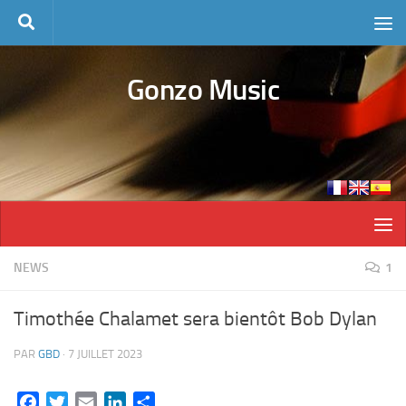
Skip to content
Gonzo Music
NEWS
1
Timothée Chalamet sera bientôt Bob Dylan
PAR
GBD
·
7 JUILLET 2023
Facebook
Twitter
Email
LinkedIn
Partager