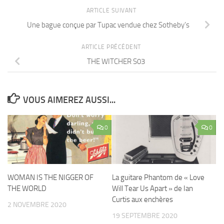
ARTICLE SUIVANT
Une bague conçue par Tupac vendue chez Sotheby’s
ARTICLE PRÉCÉDENT
THE WITCHER S03
VOUS AIMEREZ AUSSI...
0
0
WOMAN IS THE NIGGER OF
La guitare Phantom de « Love
THE WORLD
Will Tear Us Apart » de Ian
Curtis aux enchères
2 NOVEMBRE 2020
19 SEPTEMBRE 2020