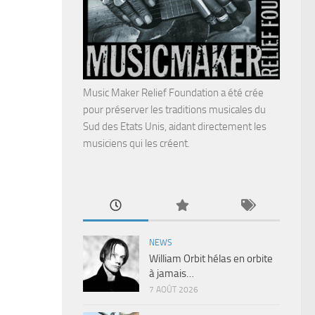
Music Maker Relief Foundation a été crée
pour préserver les traditions musicales du
Sud des Etats Unis, aidant directement les
musiciens qui les créent.
NEWS
William Orbit hélas en orbite
à jamais…
7 AOÛT 2026