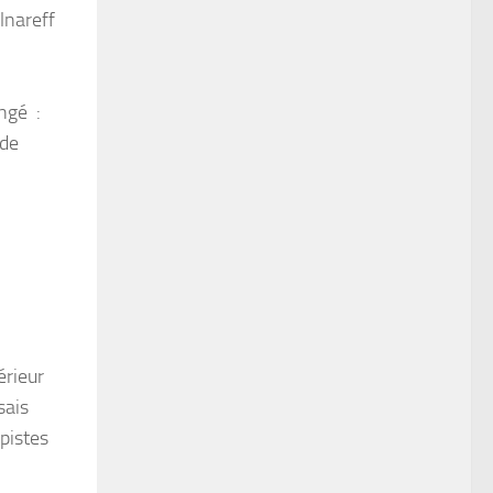
olnareff
,
angé :
 de
érieur
sais
pistes