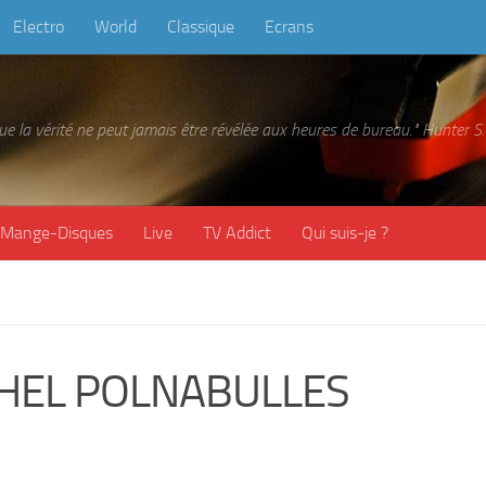
Electro
World
Classique
Ecrans
 que la vérité ne peut jamais être révélée aux heures de bureau." Hunter
Mange-Disques
Live
TV Addict
Qui suis-je ?
HEL POLNABULLES