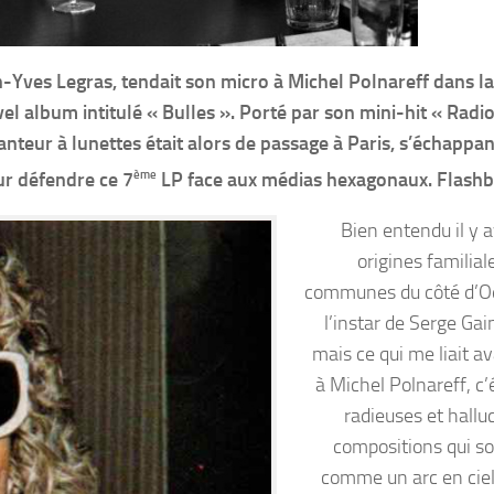
-Yves Legras, tendait son micro à Michel Polnareff dans la
vel album intitulé « Bulles ». Porté par son mini-hit « Radi
teur à lunettes était alors de passage à Paris, s’échappan
ème
ur défendre ce 7
LP face aux médias hexagonaux. Flash
Bien entendu il y a
origines familial
communes du côté d’O
l’instar de Serge Gai
mais ce qui me liait a
à Michel Polnareff, c’
radieuses et hallu
compositions qui s
comme un arc en ciel