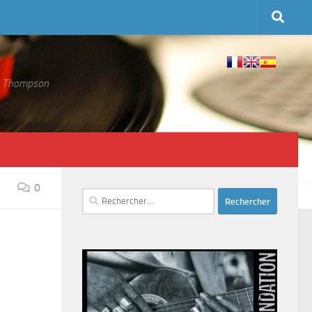
 S. Thompson
0
Rechercher :