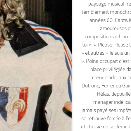
paysage musical h
terriblement monochr
années 60. Captivé
amoureuses e
compositions « L’am
toi », « Please Please
» et autres « Je suis 
», Polna occupait c’est
place privilégiée 
cœur d’ado, aux c
Dutronc, Ferrer ou Gai
Hélas, dépouillé
manager indélicat
jamais payé ses impôts,
se retrouve forcée à l’ex
et choisie de se déraci