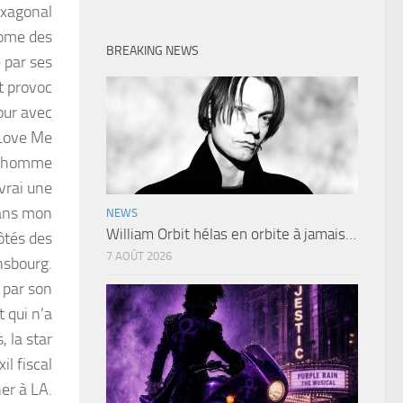
exagonal
ome des
BREAKING NEWS
 par ses
t provoc
our avec
 Love Me
un homme
 vrai une
dans mon
NEWS
William Orbit hélas en orbite à jamais…
ôtés des
7 AOÛT 2026
nsbourg.
 par son
 qui n’a
 la star
il fiscal
ner à LA.