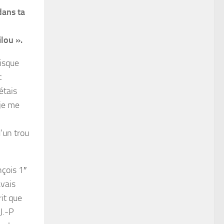
dans ta
ilou ».
disque
ec
étais
 je me
’un trou
çois 1″
avais
rit que
 J.-P