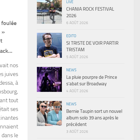
LIVE
CHANIA ROCK FESTIVAL
2026
 foulée
6 AOÛT 2026
o »
EDITO
t
SI TRISTE DE VOIR PARTIR
TRISTAM
back…
5 AOÛT 2026
vait nos
NEWS
es juives
La pluie pourpre de Prince
dessa, à
s’abat sur Broadway
nsbourg,
4 AOÛT 2026
vant tout
NEWS
était ses
Bernie Taupin sort un nouvel
cinantes
album solo 39 ans après le
précédent
onnaient
3 AOÛT 2026
 dans le