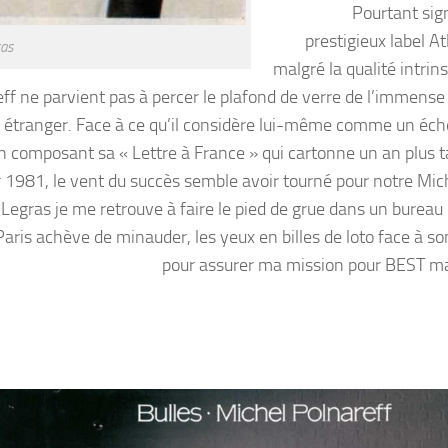
Pourtant sign
prestigieux label At
ras
malgré la qualité intrin
reff ne parvient pas à percer le plafond de verre de l’immens
 étranger. Face à ce qu’il considère lui-même comme un éche
en composant sa « Lettre à France » qui cartonne un an plus ta
er 1981, le vent du succès semble avoir tourné pour notre Mic
s Legras je me retrouve à faire le pied de grue dans un bureau
is achève de minauder, les yeux en billes de loto face à so
pour assurer ma mission pour BEST m