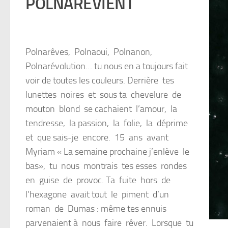
POLNAREVIENT
Polnarêves, Polnaoui, Polnanon,
Polnarévolution… tu nous en a toujours fait
voir de toutes les couleurs. Derrière tes
lunettes noires et sous ta chevelure de
mouton blond se cachaient l’amour, la
tendresse, la passion, la folie, la déprime
et que sais-je encore. 15 ans avant
Myriam « La semaine prochaine j’enlève le
bas», tu nous montrais tes esses rondes
en guise de provoc. Ta fuite hors de
l’hexagone avait tout le piment d’un
roman de Dumas : même tes ennuis
parvenaient à nous faire rêver. Lorsque tu