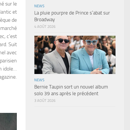
é sur le
NEWS
lantic et
La pluie pourpre de Prince s’abat sur
Broadway
sèque de
4 AOÛT 2026
e marché
c, c’est
rd. Suit
hel avec
 parisien
n idole…
agazine.
NEWS
Bernie Taupin sort un nouvel album
solo 39 ans après le précédent
3 AOÛT 2026