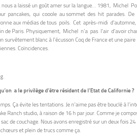
ça nous a laissé un goût amer sur la langue… 1981, Michel P
e pour pancakes, qui cooole au sommet des hit parades. De
adonne aux médias de tous poils. Cet après-midi d’automne
tin de Paris. Physiquement, Michel n’a pas l’air d’avoir ch
n survêtement blanc à l’écusson Coq de France et une paire
iennes. Coïncidences.
g.
on a le privilège d’être résident de l’Etat de Californie ?
emps. Ça évite les tentations. Je n’aime pas être bouclé à l’int
Snake Ranch studio, à raison de 16 h par jour. Comme je compo
sac de couchage. Nous avons enregistré sur un deux fois 24 
s chœurs et plein de trucs comme ça.