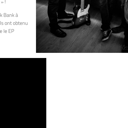
» !
nk Bank à
ils ont obtenu
e le EP