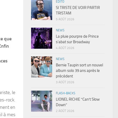
EDITO
SI TRISTE DE VOIR PARTIR
TRISTAM
5 AOÛT 2026
NEWS
La pluie pourpre de Prince
ce que
s’abat sur Broadway
Enfin
4 AOÛT 2026
NEWS
nces
Bernie Taupin sort un nouvel
album solo 39 ans après le
précédent
3 AOÛT 2026
riste, le
FLASH-BACKS
LIONEL RICHIE “Can’t Slow
es-rock.
Down”
ement en
2 AOÛT 2026
ail à mes