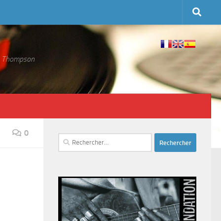
 S. Thompson
0
Rechercher :