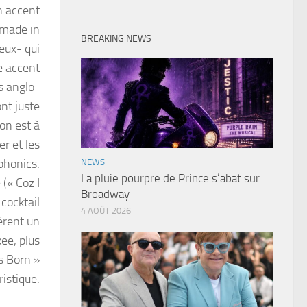
un accent
s made in
BREAKING NEWS
eux- qui
e accent
s anglo-
nt juste
on est à
r et les
phonics.
NEWS
La pluie pourpre de Prince s’abat sur
(« Coz I
Broadway
cocktail
4 AOÛT 2026
férent un
ee, plus
s Born »
ristique.