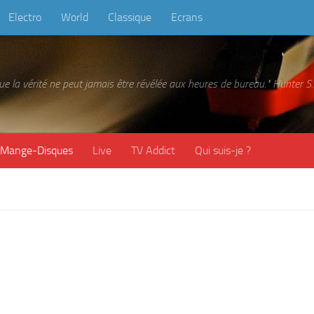
Electro
World
Classique
Ecrans
 que la vérité ne peut jamais être révélée aux heures de bureau." Hunter
Mange-Disques
Live
TV Addict
Qui suis-je ?