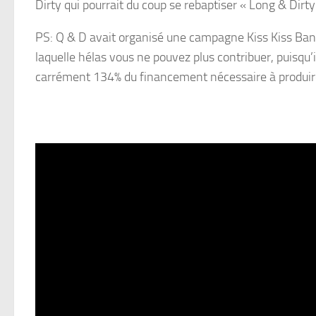
Dirty qui pourrait du coup se rebaptiser « Long & Dirty 
PS: Q & D avait organisé une campagne Kiss Kiss Ba
laquelle hélas vous ne pouvez plus contribuer, puisqu’
carrément 134% du financement nécessaire à produir