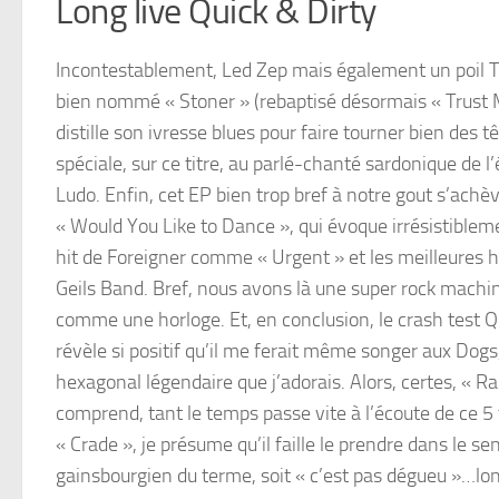
Long live Quick & Dirty
Incontestablement, Led Zep mais également un poil T
bien nommé « Stoner » (rebaptisé désormais « Trust
distille son ivresse blues pour faire tourner bien des 
spéciale, sur ce titre, au parlé-chanté sardonique de l
Ludo. Enfin, cet EP bien trop bref à notre gout s’achèv
« Would You Like to Dance », qui évoque irrésistibleme
hit de Foreigner comme « Urgent » et les meilleures h
Geils Band. Bref, nous avons là une super rock machi
comme une horloge. Et, en conclusion, le crash test Q
révèle si positif qu’il me ferait même songer aux Dogs
hexagonal légendaire que j’adorais. Alors, certes, « Ra
comprend, tant le temps passe vite à l’écoute de ce 5 
« Crade », je présume qu’il faille le prendre dans le se
gainsbourgien du terme, soit « c’est pas dégueu »…lon