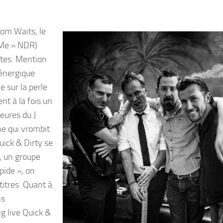
om Waits, le
 Me » NDR)
têtes. Mention
’énergique
e sur la perle
nt à la fois un
eures du J
ne qui vrombit
uick & Dirty se
, un groupe
pide », on
titres. Quant à
ns
g live Quick &