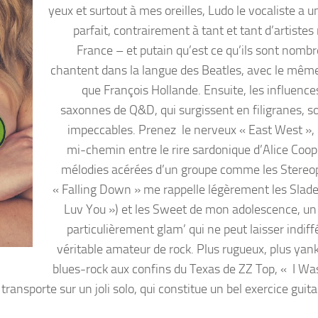
yeux et surtout à mes oreilles, Ludo le vocaliste a 
parfait, contrairement à tant et tant d’artiste
France – et putain qu’est ce qu’ils sont nombr
chantent dans la langue des Beatles, avec le mêm
que François Hollande. Ensuite, les influence
saxonnes de Q&D, qui surgissent en filigranes, so
impeccables. Prenez le nerveux « East West », 
mi-chemin entre le rire sardonique d’Alice Coope
mélodies acérées d’un groupe comme les Stereo
« Falling Down » me rappelle légèrement les Slade 
Luv You ») et les Sweet de mon adolescence, un 
particulièrement glam’ qui ne peut laisser indif
véritable amateur de rock. Plus rugueux, plus yank
blues-rock aux confins du Texas de ZZ Top, « I Wa
ansporte sur un joli solo, qui constitue un bel exercice guita