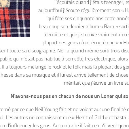
l’écoutais quand j’étais teenager, 
aujourd’hui j’écoute régulièrement son « H
qui fête ses cinquante ans cette année
beaucoup son dernier album « Barn » sorti
dernière et que je trouve vraiment excel
plupart des gens n’ont écouté que « « Ha
ent toute sa discographie. Neil a quand même sorti trois dis
ublic qui n’était pas habitué à son côté très électrique, alor
Il a toujours mélangé le rock et le folk mais la plupart des g
ichesse dans sa musique et il lui est arrivé tellement de chos
méritait que j’écrive un livre su
N’avons-nous pas en chacun de nous un Loner qui s
cerné par ce que Neil Young fait et ne voient aucune finalité 
ui. Les autres ne connaissent que » Heart of Gold » et basta. 
 d’influencer les gens. Au contraire il fait ce qu’il veut quan