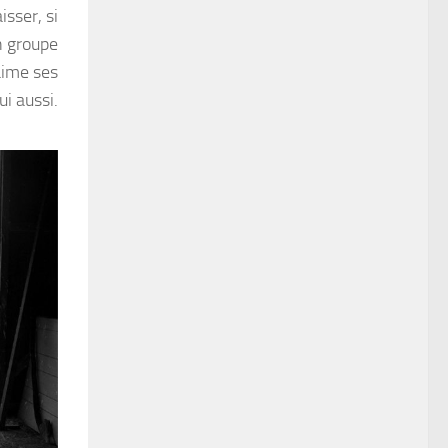
isser, si
on groupe
aime ses
ui aussi.