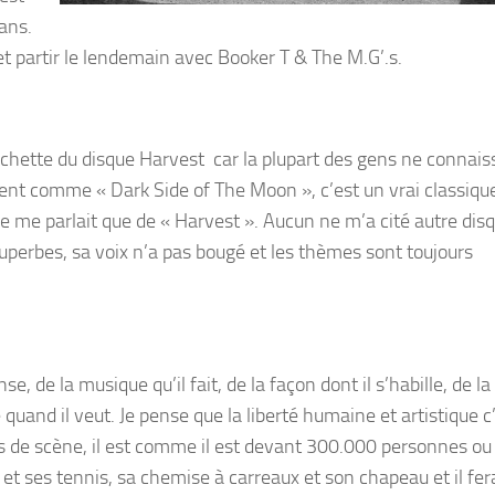
dans.
et partir le lendemain avec Booker T & The M.G’.s.
 pochette du disque Harvest car la plupart des gens ne connais
ment comme « Dark Side of The Moon », c’est un vrai classiqu
 me parlait que de « Harvest ». Aucun ne m’a cité autre dis
superbes, sa voix n’a pas bougé et les thèmes sont toujours
se, de la musique qu’il fait, de la façon dont il s’habille, de la 
quand il veut. Je pense que la liberté humaine et artistique c
es de scène, il est comme il est devant 300.000 personnes o
et ses tennis, sa chemise à carreaux et son chapeau et il fer