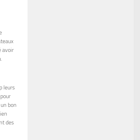
e
âteaux
é avoir
a.
p leurs
 pour
r un bon
bien
nt des