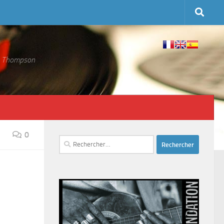
 S. Thompson
0
Rechercher :