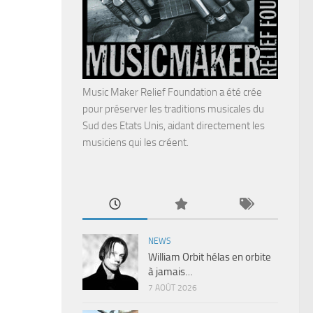
Music Maker Relief Foundation a été crée
pour préserver les traditions musicales du
Sud des Etats Unis, aidant directement les
musiciens qui les créent.
NEWS
William Orbit hélas en orbite
à jamais…
7 AOÛT 2026