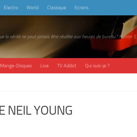
Electro
World
Classique
Ecrans
 que la vérité ne peut jamais être révélée aux heures de bureau." Hunter
Mange-Disques
Live
TV Addict
Qui suis-je ?
E NEIL YOUNG