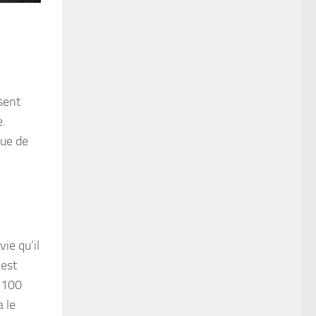
sent
e.
que de
vie qu’il
’est
u 100
a le