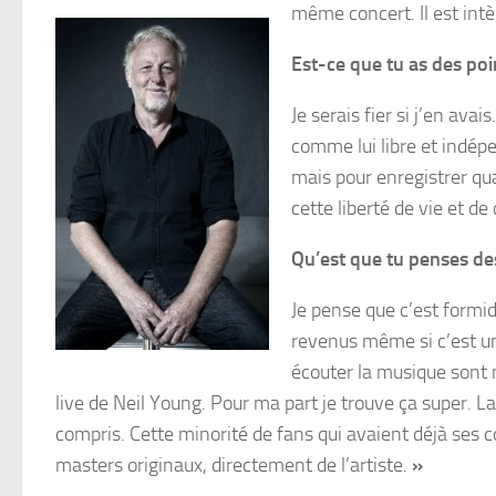
même concert. Il est intè
Est-ce que tu as des poi
Je serais fier si j’en ava
comme lui libre et indép
mais pour enregistrer qua
cette liberté de vie et de
Qu’est que tu penses de
Je pense que c’est formid
revenus même si c’est un
écouter la musique sont 
live de Neil Young. Pour ma part je trouve ça super. La 
compris. Cette minorité de fans qui avaient déjà ses 
masters originaux, directement de l’artiste.
»