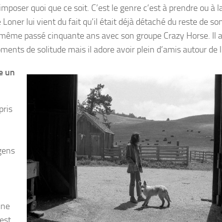
mposer quoi que ce soit. C’est le genre c’est à prendre ou à la
 Loner lui vient du fait qu’il était déjà détaché du reste de s
and même passé cinquante ans avec son groupe Crazy Horse. Il 
ents de solitude mais il adore avoir plein d’amis autour de l
e un
pris
gens
une
’est