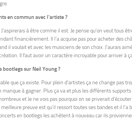
gre.
nts en commun avec l’artiste ?
is. J’aspirerais à être comme il est. Je pense qu’on veut tous êtr
endant financièrement. Il l’a acquise pas pour acheter des ch
nd il voulait et avec les musiciens de son choix. J’aurais aim
 création. Il faut avoir un caractère incroyable pour arriver à ç
s bootlegs sur Neil Young ?
able que ça existe. Pour plein d’artistes ça ne change pas tro
 manque à gagner. Plus ça va et plus les différents supports
nombreux et Je ne vois pas pourquoi on se priverait d’écoute
meilleure preuve est qu’il ressort toutes ses bandes et il l’a 
concerts en bootlegs les achètent à nouveau car ils provienne