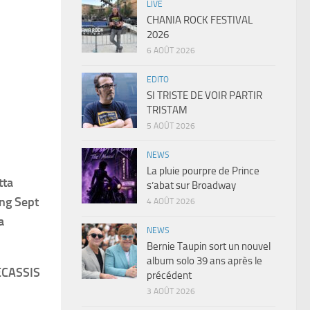
LIVE
CHANIA ROCK FESTIVAL
2026
6 AOÛT 2026
EDITO
SI TRISTE DE VOIR PARTIR
TRISTAM
5 AOÛT 2026
NEWS
La pluie pourpre de Prince
tta
s’abat sur Broadway
ung Sept
4 AOÛT 2026
a
NEWS
Bernie Taupin sort un nouvel
album solo 39 ans après le
ECASSIS
précédent
3 AOÛT 2026