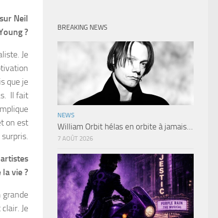
 sur Neil
BREAKING NEWS
Young ?
liste. Je
tivation
is que je
. Il fait
’implique
NEWS
et on est
William Orbit hélas en orbite à jamais…
 surpris.
7 AOÛT 2026
artistes
 la vie ?
en grande
clair. Je