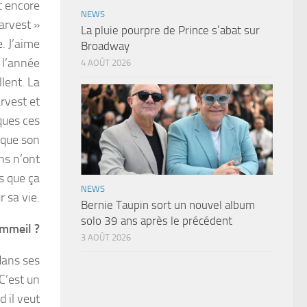
et encore
NEWS
arvest »
La pluie pourpre de Prince s’abat sur
. J’aime
Broadway
 l’année
4 AOÛT 2026
lent. La
rvest et
ques ces
s que son
ens n’ont
es que ça
NEWS
r sa vie.
Bernie Taupin sort un nouvel album
solo 39 ans après le précédent
ommeil ?
3 AOÛT 2026
dans ses
C’est un
d il veut