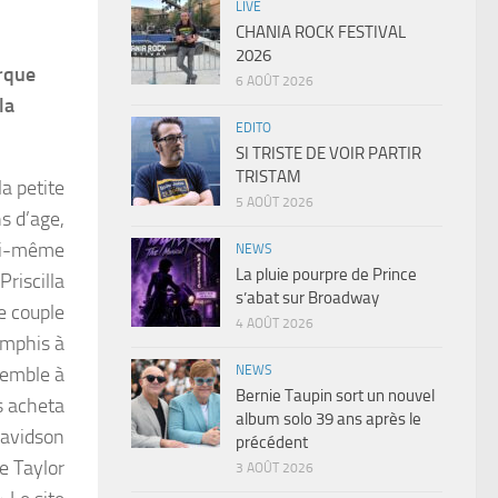
LIVE
CHANIA ROCK FESTIVAL
2026
arque
6 AOÛT 2026
la
EDITO
SI TRISTE DE VOIR PARTIR
TRISTAM
a petite
5 AOÛT 2026
ns d’age,
 lui-même
NEWS
La pluie pourpre de Prince
Priscilla
s’abat sur Broadway
e couple
4 AOÛT 2026
emphis à
NEWS
semble à
Bernie Taupin sort un nouvel
s acheta
album solo 39 ans après le
Davidson
précédent
e Taylor
3 AOÛT 2026