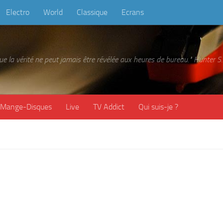
Electro
World
Classique
Ecrans
 que la vérité ne peut jamais être révélée aux heures de bureau." Hunter
Mange-Disques
Live
TV Addict
Qui suis-je ?