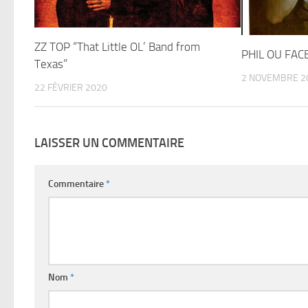
ZZ TOP “That Little OL’ Band from
PHIL OU FAC
Texas”
2 NOVEMBRE 2
22 FÉVRIER 2020
LAISSER UN COMMENTAIRE
Commentaire
*
Nom
*