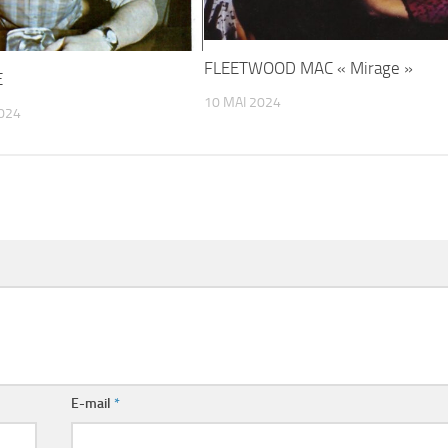
FLEETWOOD MAC « Mirage »
E
10 MAI 2024
024
E-mail
*