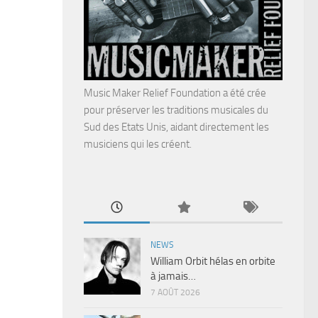
Music Maker Relief Foundation a été crée
pour préserver les traditions musicales du
Sud des Etats Unis, aidant directement les
musiciens qui les créent.
NEWS
William Orbit hélas en orbite
à jamais…
7 AOÛT 2026