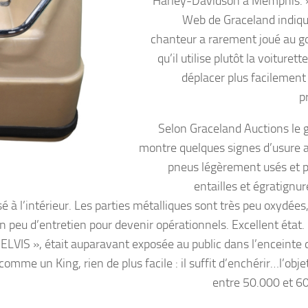
Harley-Davidson à Memphis. »
Web de Graceland indiqu
chanteur a rarement joué au go
qu’il utilise plutôt la voiturett
déplacer plus facilement
p
Selon Graceland Auctions le g
montre quelques signes d’usure 
pneus légèrement usés et p
entailles et égratignur
sé à l’intérieur. Les parties métalliques sont très peu oxydées
n peu d’entretien pour devenir opérationnels. Excellent état. 
-ELVIS », était auparavant exposée au public dans l’enceint
mme un King, rien de plus facile : il suffit d’enchérir…l’obje
entre 50.000 et 60