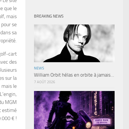
 Le site
e que le
lf, mais
BREAKING NEWS
e pour se
 dans sa
ropriété.
olf-cart
avec des
NEWS
lusieurs
William Orbit hélas en orbite à jamais…
es sur la
7 AOÛT 2026
, mais le
L’engin,
e du MGM
t estimé
.000 € !