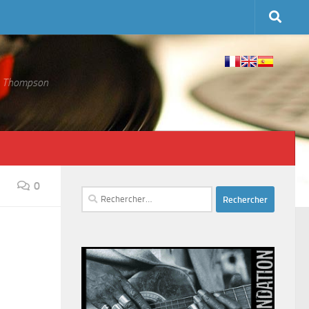
 S. Thompson
0
Rechercher :