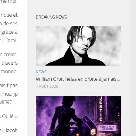
mme moi.
frique et
BREAKING NEWS
n de ses
 grâce à
eu l’ami.
e croire.
 travers
e monde.
NEWS
William Orbit hélas en orbite à jamais…
oisit pas
7 AOÛT 2026
cimus, jp
t MERCI…
 Ou lé »
eu Jacob