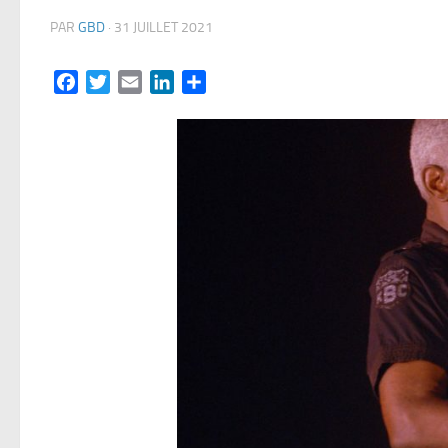
PAR
GBD
·
31 JUILLET 2021
Facebook
Twitter
Email
LinkedIn
Partager