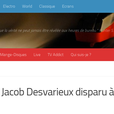
Electro
World
Classique
Ecrans
 que la vérité ne peut jamais être révélée aux heures de bureau." Hunter
Mange-Disques
Live
TV Addict
Qui suis-je ?
Jacob Desvarieux disparu 