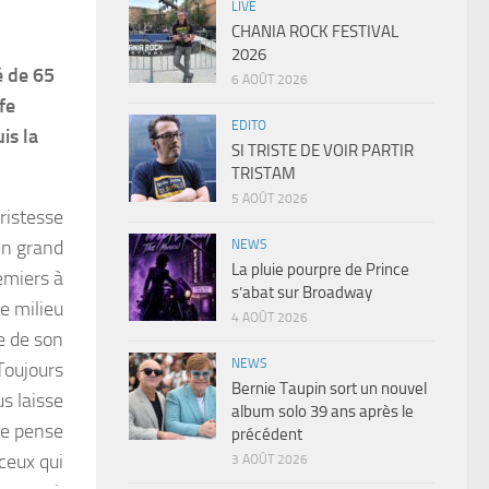
LIVE
CHANIA ROCK FESTIVAL
2026
é de 65
6 AOÛT 2026
fe
EDITO
is la
SI TRISTE DE VOIR PARTIR
TRISTAM
5 AOÛT 2026
istesse
Un grand
NEWS
La pluie pourpre de Prince
remiers à
s’abat sur Broadway
e milieu
4 AOÛT 2026
e de son
NEWS
Toujours
Bernie Taupin sort un nouvel
us laisse
album solo 39 ans après le
Je pense
précédent
 ceux qui
3 AOÛT 2026