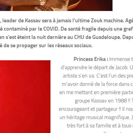
ux, leader de Kassav sera à jamais l’ultime Zouk machine. Ag
r été contaminé par le COVID. De santé fragile depuis une gref
cien s’est éteint la nuit dernière au CHU de Guadeloupe. Depu
é de se propager sur les réseaux sociaux.
Princess Erika :
Immense tr
d’apprendre le départ de Jacob. 
artiste s’en va. C’est l’un des p
m’avoir donné de la force dans c
en me mettant en première parti
groupe Kassav en 1988 !! 
encourageant et partageur !! Il no
un héritage musical magnifique. 
très fort à sa famille et à tous