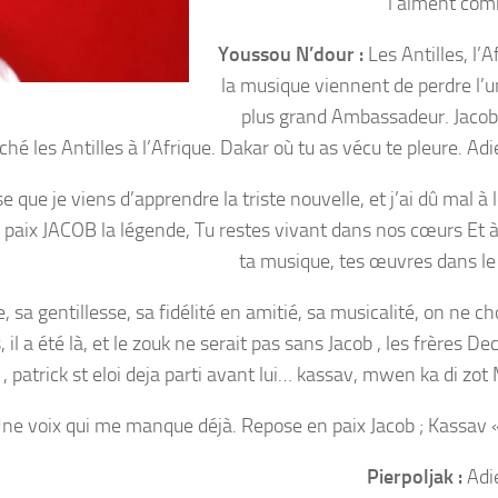
l’aiment co
Youssou N’dour :
Les Antilles, l’A
la musique viennent de perdre l’u
plus grand Ambassadeur. Jacob
ché les Antilles à l’Afrique. Dakar où tu as vécu te pleure. Adi
que je viens d’apprendre la triste nouvelle, et j’ai dû mal à l
 paix JACOB la légende, Tu restes vivant dans nos cœurs Et à
ta musique, tes œuvres dans l
, sa gentillesse, sa fidélité en amitié, sa musicalité, on ne ch
il a été là, et le zouk ne serait pas sans Jacob , les frères De
, patrick st eloi deja parti avant lui… kassav, mwen ka di zo
ne voix qui me manque déjà. Repose en paix Jacob ; Kassav «
Pierpoljak :
Adi