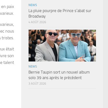
NEWS
 en paix
La pluie pourpre de Prince s’abat sur
varieux.
Broadway
4 AOÛT 2026
varieux,
avec nous
 tristes.
ux était
vivre son
 talent
NEWS
Bernie Taupin sort un nouvel album
solo 39 ans après le précédent
3 AOÛT 2026