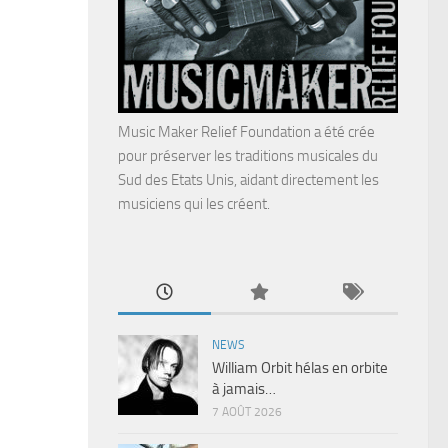
Music Maker Relief Foundation a été crée
pour préserver les traditions musicales du
Sud des Etats Unis, aidant directement les
musiciens qui les créent.
NEWS
William Orbit hélas en orbite
à jamais…
7 AOÛT 2026