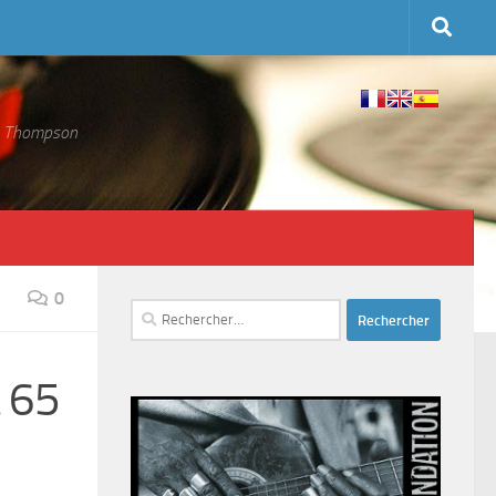
 S. Thompson
0
Rechercher :
à 65