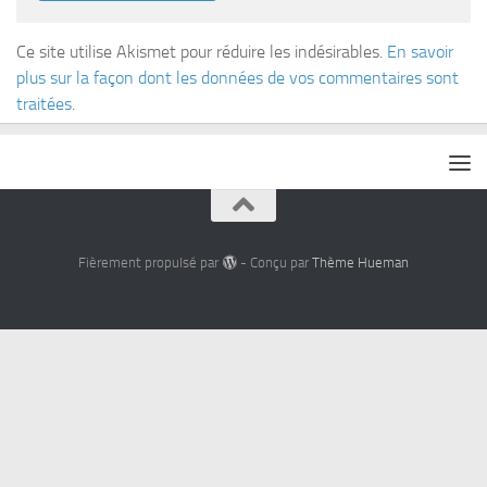
Ce site utilise Akismet pour réduire les indésirables.
En savoir
plus sur la façon dont les données de vos commentaires sont
traitées
.
Fièrement propulsé par
- Conçu par
Thème Hueman