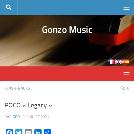
Skip to content
Gonzo Music
FLASH-BACKS
0
POCO « Legacy »
PAR
GBD
·
31 JUILLET 2021
Facebook
Twitter
Email
LinkedIn
Partager