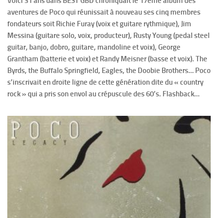
Voici 31 ans dans BEST GBD chroniquait le 17éme album des
aventures de Poco qui réunissait à nouveau ses cinq membres
fondateurs soit Richie Furay (voix et guitare rythmique), Jim
Messina (guitare solo, voix, producteur), Rusty Young (pedal steel
guitar, banjo, dobro, guitare, mandoline et voix), George
Grantham (batterie et voix) et Randy Meisner (basse et voix). The
Byrds, the Buffalo Springfield, Eagles, the Doobie Brothers… Poco
s’inscrivait en droite ligne de cette génération dite du « country
rock » qui a pris son envol au crépuscule des 60’s. Flashback…