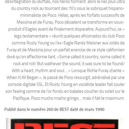
désintégration du Buffalo, nos héros forment alors le nec plus ultra
du country rock au tournant des 70’s sous le sobriquet hispano-
minimaliste de Poco. Hélas, après les forfaits successifs de
Messina et de Furay, Poco décadent se transforme en sous-
produit d’Eagles avant de finalement disparaitre. Aujourd’hui, ce «
legs testamentaire » réunit quelques aficionados du club Poco
comme Rusty Young ou l’ex-Eagle Randy Meisner aux cotés de
Furay et de Messina pour un parfait exercice de ce style californien
doré qu’on affectionne tant. «Some called it country, some called it
rock and roll/ But wathever the sound, it was sure to be found/
With a heart, rhythm and soul… » Lorsque Richie Furay chante «
When It All Began », le passé de Poco ressurgit, adrénalisé par une
console digitale SSL. Et Rusty Young en vocaliste leader fait couler
son feeling comme de l’or fondu en balades coucher du soleil sur le
Pacifique. Poco mucho macho gringo… mais il fait le maximum.
Publié dans le numéro 260 de BEST daté de mars 1990