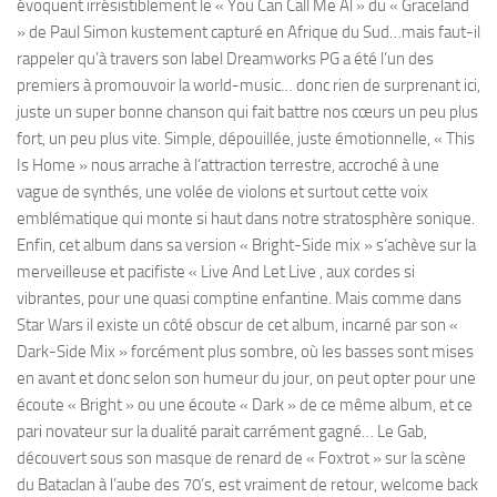
évoquent irrésistiblement le « You Can Call Me Al » du « Graceland
» de Paul Simon kustement capturé en Afrique du Sud…mais faut-il
rappeler qu’à travers son label Dreamworks PG a été l’un des
premiers à promouvoir la world-music… donc rien de surprenant ici,
juste un super bonne chanson qui fait battre nos cœurs un peu plus
fort, un peu plus vite. Simple, dépouillée, juste émotionnelle, « This
Is Home » nous arrache à l’attraction terrestre, accroché à une
vague de synthés, une volée de violons et surtout cette voix
emblématique qui monte si haut dans notre stratosphère sonique.
Enfin, cet album dans sa version « Bright-Side mix » s’achève sur la
merveilleuse et pacifiste « Live And Let Live , aux cordes si
vibrantes, pour une quasi comptine enfantine. Mais comme dans
Star Wars il existe un côté obscur de cet album, incarné par son «
Dark-Side Mix » forcément plus sombre, où les basses sont mises
en avant et donc selon son humeur du jour, on peut opter pour une
écoute « Bright » ou une écoute « Dark » de ce même album, et ce
pari novateur sur la dualité parait carrément gagné… Le Gab,
découvert sous son masque de renard de « Foxtrot » sur la scène
du Bataclan à l’aube des 70’s, est vraiment de retour, welcome back