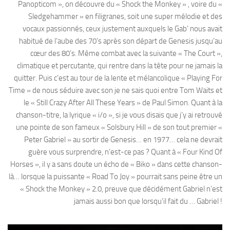
Panopticom », on découvre du « Shock the Monkey » , voire du «
Sledgehammer » en filigranes, soit une super mélodie et des
vocaux passionnés, ceux justement auxquels le Gab’ nous avait
habitué de l’aube des 70’s après son départ de Genesis jusqu’au
cœur des 80’s. Même combat avec la suivante « The Court »,
climatique et percutante, qui rentre dans la tête pour ne jamais la
quitter. Puis c’est au tour de la lente et mélancolique « Playing For
Time » de nous séduire avec son je ne sais quoi entre Tom Waits et
le « Still Crazy After All These Years » de Paul Simon. Quant à la
chanson-titre, la lyrique « i/o », si je vous disais que j’y ai retrouvé
une pointe de son fameux « Solsbury Hill » de son tout premier «
Peter Gabriel » au sortir de Genesis… en 1977… cela ne devrait
guère vous surprendre, n’est-ce pas ? Quant à « Four Kind Of
Horses », il y a sans doute un écho de « Biko » dans cette chanson-
là… lorsque la puissante « Road To Joy » pourrait sans peine être un
« Shock the Monkey » 2.0, preuve que décidément Gabriel n’est
jamais aussi bon que lorsqu’il fait du … Gabriel !