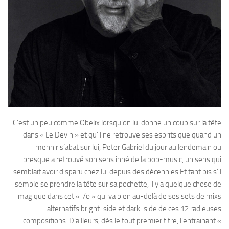
C’est un peu comme Obelix lorsqu’on lui donne un coup sur la tête
dans « Le Devin » et qu’il ne retrouve ses esprits que quand un
menhir s’abat sur lui, Peter Gabriel du jour au lendemain ou
presque a retrouvé son sens inné de la pop-music, un sens qui
semblait avoir disparu chez lui depuis des décennies Et tant pis s’il
semble se prendre la tête sur sa pochette, il y a quelque chose de
magique dans cet « i/o » qui va bien au-delà de ses sets de mixs
alternatifs bright-side et dark-side de ces 12 radieuses
compositions. D’ailleurs, dès le tout premier titre, l’entrainant «