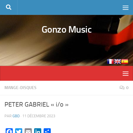
Skip to content
Gonzo Music
MANGE-DISQUES
0
PETER GABRIEL « i/o »
PAR
GBD
·
11 DÉCEMBRE 2023
Facebook
Twitter
Email
LinkedIn
Partager