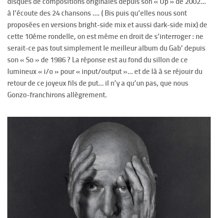
disques de compositions originales depuis son « Up » de 2002…
à l’écoute des 24 chansons …. ( Bis puis qu’elles nous sont
proposées en versions bright-side mix et aussi dark-side mix) de
cette 10éme rondelle, on est même en droit de s’interroger : ne
serait-ce pas tout simplement le meilleur album du Gab’ depuis
son « So » de 1986 ? La réponse est au fond du sillon de ce
lumineux « i/o » pour « input/output »… et de là à se réjouir du
retour de ce joyeux fils de put… il n’y a qu’un pas, que nous
Gonzo-franchirons allègrement.