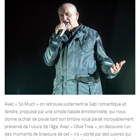
Avec « So Much » on retrouve justement le Gab’ romantique et
tendre, propulsé par une simple balade émotionnelle, qui nous
donne la chair de poule tant son timbre vocal parait incroyablement
préservé de l’usure de l’âge. Avec « Olive Tree », on découvre l’un
des moments de bravoure de cet « i/o » porté par des cuivres qui