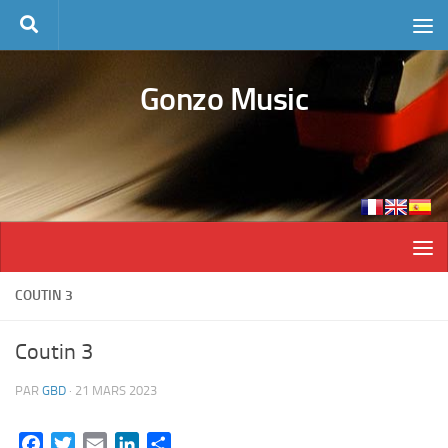
Skip to content
Gonzo Music
COUTIN 3
Coutin 3
PAR
GBD
·
21 MARS 2023
Facebook
Twitter
Email
LinkedIn
Partager